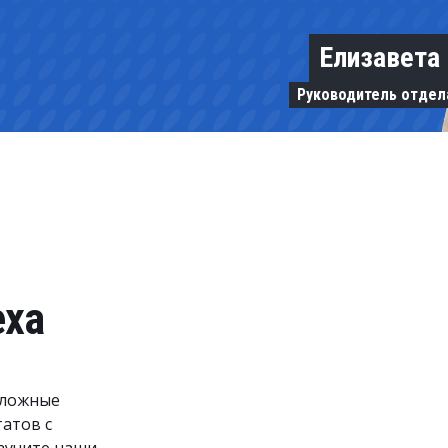
Елизавета
Руководитель отдел
еха
сложные
атов с