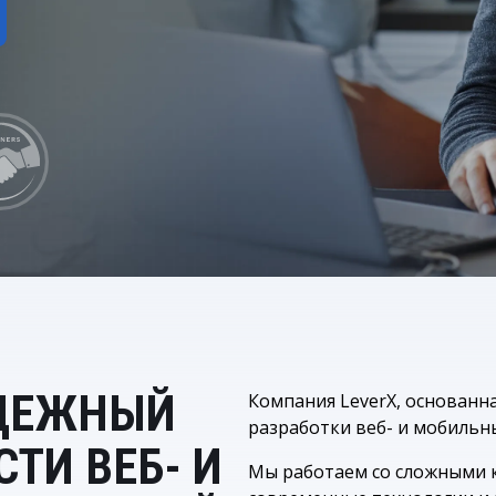
SAP Fiori
Бесперебойная работа SAP-систем
Продажа ли
ИСКУССТВЕННЫЙ ИНТЕЛЛЕКТ
SAP Integ
SAP AI Services
ВСЕ SAP-СЕРВИСЫ
SAP AI Core & AI Launchpad
АДЕЖНЫЙ
Компания LeverX, основанн
разработки веб- и мобильн
ТИ ВЕБ- И
Мы работаем со сложными 