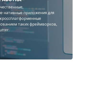
чественные,
е нативные приложения для
же кроссплатформенные
зованием таких фреймворков,
utter.