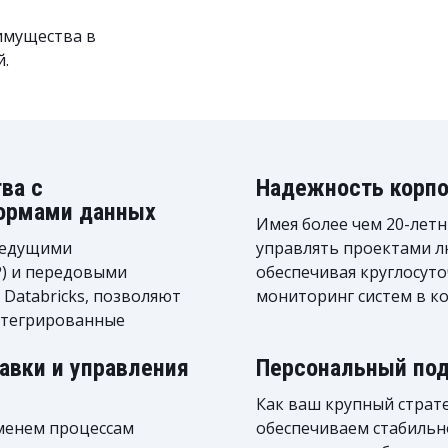
имущества в
й.
ва с
Надежность корпо
формами данных
Имея более чем 20-лет
ведущими
управлять проектами л
P) и передовыми
обеспечивая круглосут
Databricks, позволяют
мониторинг систем в к
нтегрированные
вки и управления
Персональный под
Как ваш крупный страт
менем процессам
обеспечиваем стабильно