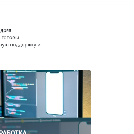
едряя
ы готовы
нную поддержку и
РАБОТКА