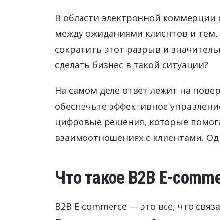
Управление расходами
В области электронной коммерции 
Маркетинг и продажи
между ожиданиями клиентов и тем,
Устойчивое развитие
сократить этот разрыв и значитель
Безопасность
сделать бизнес в такой ситуации?
На самом деле ответ лежит на повер
обеспечьте эффективное управление
цифровые решения, которые помог
взаимоотношениях с клиентами. Од
Что такое B2B E-comme
B2B E-commerce — это все, что свя