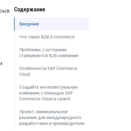
цензий SAP
ration Suite
Содержание
зрыв
Введение
Что такое B2B E-commerce
Проблемы, с которыми
сталкиваются B2B-компании
и
Особенности SAP Commerce
Cloud
Создайте интеллектуальную
компанию с помощью SAP
Commerce Cloud и LeverX
Проект: омниканальное
решение для международного
разработчика и производителя