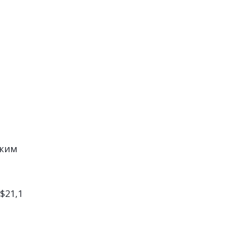
ьким
$21,1