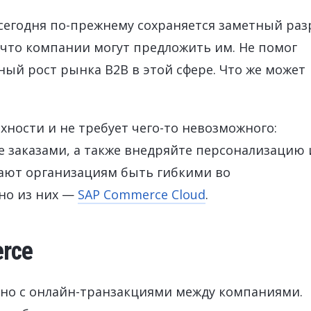
SAP Fiori
Бесперебойная работа SAP-систем
Продажа ли
ИСКУССТВЕННЫЙ ИНТЕЛЛЕКТ
SAP Integ
сегодня по-прежнему сохраняется заметный ра
SAP AI Services
ВСЕ SAP-СЕРВИСЫ
 что компании могут предложить им. Не помог
SAP AI Core & AI Launchpad
ный рост рынка B2B в этой сфере. Что же может
хности и не требует чего-то невозможного:
 заказами, а также внедряйте персонализацию 
ают организациям быть гибкими во
но из них —
SAP Commerce Cloud
.
rce
зано с онлайн-транзакциями между компаниями.