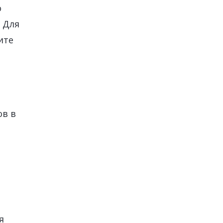
о
 Для
ите
ов в
я