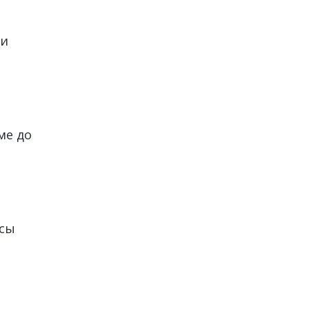
 и
ме до
осы