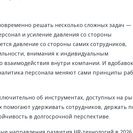
SAP Fiori
Бесперебойная работа SAP-систем
Продажа ли
ИСКУССТВЕННЫЙ ИНТЕЛЛЕКТ
SAP Integ
SAP AI Services
ВСЕ SAP-СЕРВИСЫ
новременно решать несколько сложных задач —
SAP AI Core & AI Launchpad
персонал и усиление давления со стороны
яется давление со стороны самих сотрудников,
бильности, внимания к индивидуальным
о взаимодействия внутри компании. И вдобавок
аналитика персонала меняют сами принципы ра
сключительно об инструментах, доступных на ры
их помогают удерживать сотрудников, держать п
ойчивость в долгосрочной перспективе.
ые направления развития HR-технологий в 2026 