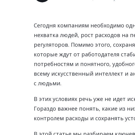
Управление расходами
Маркетинг и продажи
Сегодня компаниям необходимо од
Устойчивое развитие
нехватка людей, рост расходов на 
Безопасность
регуляторов. Помимо этого, сохран
которые ждут от работодателя ста
потребностям и понятного, удобног
всему искусственный интеллект и 
с людьми.
В этих условиях речь уже не идет и
Гораздо важнее понять, какие из н
контролем расходы и сохранять уст
В этой статье мы разбираем ключев