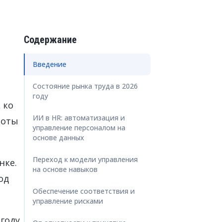
цензий SAP
ration Suite
Содержание
Введение
Состояние рынка труда в 2026
году
 ко
ИИ в HR: автоматизация и
боты
управление персоналом на
основе данных
Переход к модели управления
нке.
на основе навыков
од
Обеспечение соответствия и
управление рисками
году