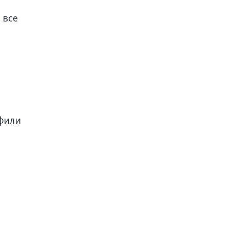
 все
фили