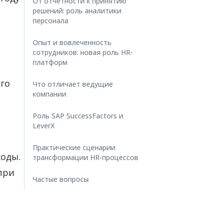
От отчетности к принятию
решений: роль аналитики
персонала
Опыт и вовлеченность
сотрудников: новая роль HR-
платформ
го
Что отличает ведущие
компании
Роль SAP SuccessFactors и
LeverX
Практические сценарии
ходы.
трансформации HR-процессов
при
Частые вопросы