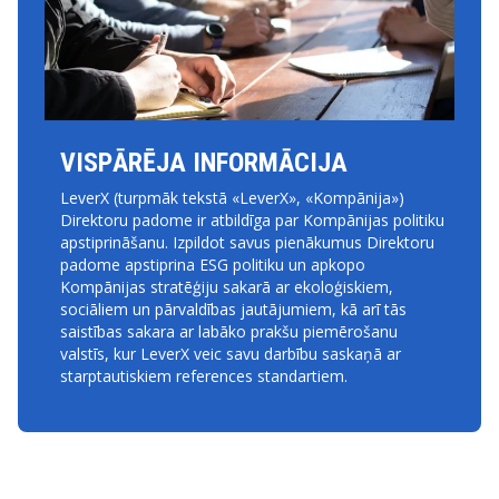
VISPĀRĒJA INFORMĀCIJA
LeverX (turpmāk tekstā «LeverX», «Kompānija»)
Direktoru padome ir atbildīga par Kompānijas politiku
apstiprināšanu. Izpildot savus pienākumus Direktoru
padome apstiprina ESG politiku un apkopo
Kompānijas stratēģiju sakarā ar ekoloģiskiem,
sociāliem un pārvaldības jautājumiem, kā arī tās
saistības sakara ar labāko prakšu piemērošanu
valstīs, kur LeverX veic savu darbību saskaņā ar
starptautiskiem references standartiem.