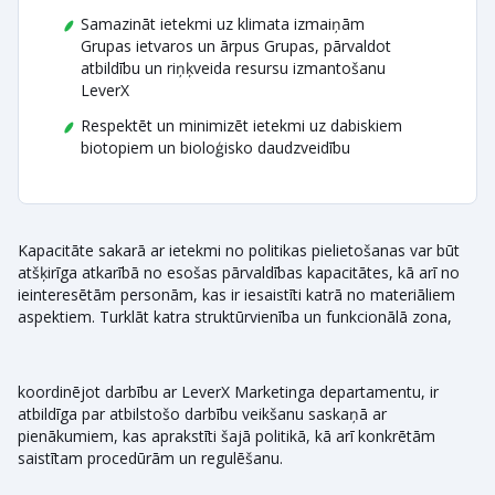
Samazināt ietekmi uz klimata izmaiņām
Grupas ietvaros un ārpus Grupas, pārvaldot
atbildību un riņķveida resursu izmantošanu
LeverX
Respektēt un minimizēt ietekmi uz dabiskiem
biotopiem un bioloģisko daudzveidību
Kapacitāte sakarā ar ietekmi no politikas pielietošanas var būt
atšķirīga atkarībā no esošas pārvaldības kapacitātes, kā arī no
ieinteresētām personām, kas ir iesaistīti katrā no materiāliem
aspektiem. Turklāt katra struktūrvienība un funkcionālā zona,
koordinējot darbību ar LeverX Marketinga departamentu, ir
atbildīga par atbilstošo darbību veikšanu saskaņā ar
pienākumiem, kas aprakstīti šajā politikā, kā arī konkrētām
saistītam procedūrām un regulēšanu.