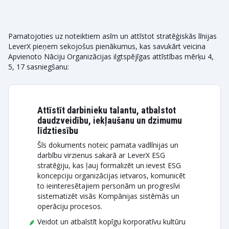
Pamatojoties uz noteiktiem asīm un attīstot stratēģiskās līnijas
LeverX pieņem sekojošus pienākumus, kas savukārt veicina
Apvienoto Nāciju Organizācijas ilgtspējīgas attīstības mērķu 4,
5, 17 sasniegšanu:
Attīstīt darbinieku talantu, atbalstot
daudzveidību, iekļaušanu un dzimumu
līdztiesību
Šīs dokuments noteic pamata vadlīnijas un
darbību virzienus sakarā ar LeverX ESG
stratēģiju, kas ļauj formalizēt un ievest ESG
koncepciju organizācijas ietvaros, komunicēt
to ieinteresētajiem personām un progresīvi
sistematizēt visās Kompānijas sistēmās un
operāciju procesos.
Veidot un atbalstīt kopīgu korporatīvu kultūru