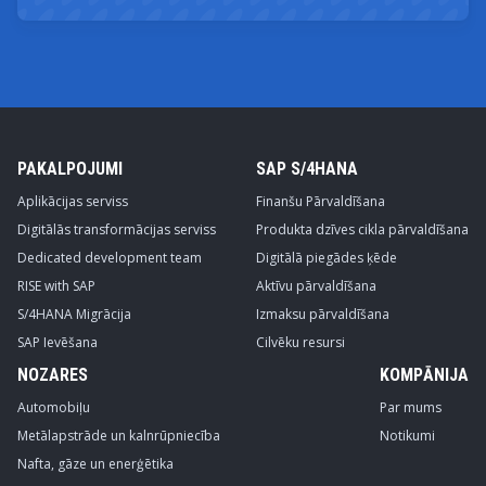
PAKALPOJUMI
SAP S/4HANA
Aplikācijas serviss
Finanšu Pārvaldīšana
Digitālās transformācijas serviss
Produkta dzīves cikla pārvaldīšana
Dedicated development team
Digitālā piegādes ķēde
RISE with SAP
Aktīvu pārvaldīšana
S/4HANA Migrācija
Izmaksu pārvaldīšana
SAP Ievēšana
Cilvēku resursi
NOZARES
KOMPĀNIJA
Automobiļu
Par mums
Metālapstrāde un kalnrūpniecība
Notikumi
Nafta, gāze un enerģētika