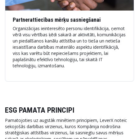
Partnerattiecības mērķu sasniegšanai
Organizācijas ieinteresēto personu identifikācija, ņemot
vērā visu vērtības ķēdi sakarā ar aktivitāti, komunikācijas
un piedalīšanos kanālu attīstība un to tieša un netieša
iesaistīšana darbības materiālo aspektu identifikācijā,
viss kas varētu būt nepieciešams projektiem, lai
paplašinātu efektīvo tehnoloģiju, tai skaitā IT
tehnoloģiju, izmantošanu.
ESG PAMATA PRINCIPI
Pamatojoties uz augstāk minētiem principiem, LeverX noteic
sekojošās darbības virzienus, kuros Kompānija nodrošina
stratēģiskas attīstības virzienus, lai sasniegtu savus mērķus
sakarā ar ekoloģiskiem, sociāliem un pārvaldīšanas