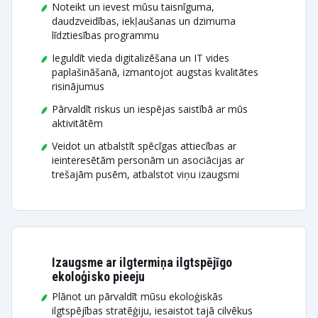
Noteikt un ievest mūsu taisnīguma,
daudzveidības, iekļaušanas un dzimuma
līdztiesības programmu
Ieguldīt vieda digitalizēšana un IT vides
paplašināšanā, izmantojot augstas kvalitātes
risinājumus
Pārvaldīt riskus un iespējas saistībā ar mūs
aktivitātēm
Veidot un atbalstīt spēcīgas attiecības ar
ieinteresētām personām un asociācijas ar
trešajām pusēm, atbalstot viņu izaugsmi
Izaugsme ar ilgtermiņa ilgtspējīgo
ekoloģisko pieeju
Plānot un pārvaldīt mūsu ekoloģiskās
ilgtspējības stratēģiju, iesaistot tajā cilvēkus