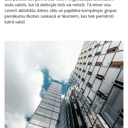
visās valstīs, kur tā darbojās tieši vai netieši. Tā ietver visu
LeverX aktivitāšu dzīves ciklu un papildina kompānijas grupas
pienākumu rīkoties saskaņā ar likumiem, kas tiek piemēroti
katrā valstī.