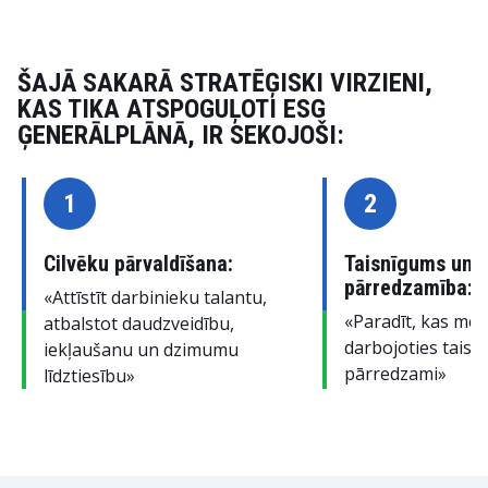
ŠAJĀ SAKARĀ STRATĒĢISKI VIRZIENI,
KAS TIKA ATSPOGUĻOTI ESG
ĢENERĀLPLĀNĀ, IR SEKOJOŠI:
1
2
Cilvēku pārvaldīšana:
Taisnīgums un
pārredzamība:
«Attīstīt darbinieku talantu,
«Paradīt, kas mē
atbalstot daudzveidību,
darbojoties taisn
iekļaušanu un dzimumu
pārredzami»
līdztiesību»