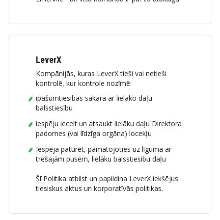
LeverX
Kompānijās, kuras LeverX tieši vai netieši
kontrolē, kur kontrole nozīmē:
īpašumtiesības sakarā ar lielāko daļu
balsstiesību
iespēju iecelt un atsaukt lielāku daļu Direktora
padomes (vai līdzīga orgāna) locekļu
Iespēja paturēt, pamatojoties uz līguma ar
trešajām pusēm, lielāku balsstiesību daļu
Šī Politika atbilst un papildina LeverX iekšējus
tiesiskus aktus un korporatīvās politikas.