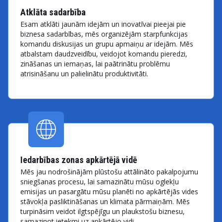
Atklāta sadarbība
Esam atklāti jaunām idejām un inovatīvai pieejai pie
biznesa sadarbības, mēs organizējām starpfunkcijas
komandu diskusijas un grupu apmaiņu ar idejām. Mēs
atbalstam daudzveidību, veidojot komandu pieredzi,
zināšanas un iemaņas, lai paātrinātu problēmu
atrisināšanu un palielinātu produktivitāti.
Iedarbības zonas apkārtējā vidē
Mēs jau nodrošinājām plūstošu attālināto pakalpojumu
sniegšanas procesu, lai samazinātu mūsu oglekļu
emisijas un pasargātu mūsu planēti no apkārtējās vides
stāvokļa pasliktināšanas un klimata pārmaiņām. Mēs
turpināsim veidot ilgtspējīgu un plaukstošu biznesu,
samazinot ietekmi uz apkārtējo vidi.