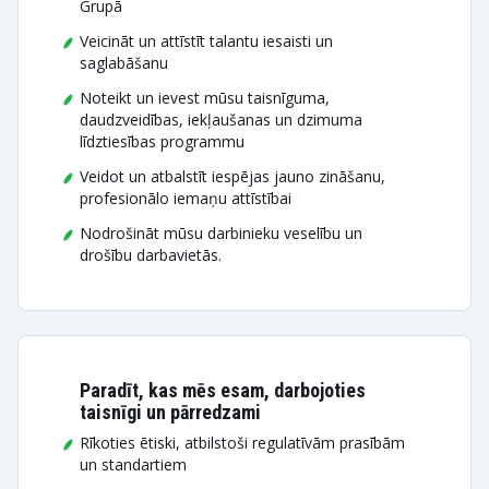
Grupā
Veicināt un attīstīt talantu iesaisti un
saglabāšanu
Noteikt un ievest mūsu taisnīguma,
daudzveidības, iekļaušanas un dzimuma
līdztiesības programmu
Veidot un atbalstīt iespējas jauno zināšanu,
profesionālo iemaņu attīstībai
Nodrošināt mūsu darbinieku veselību un
drošību darbavietās.
Paradīt, kas mēs esam, darbojoties
taisnīgi un pārredzami
Rīkoties ētiski, atbilstoši regulatīvām prasībām
un standartiem