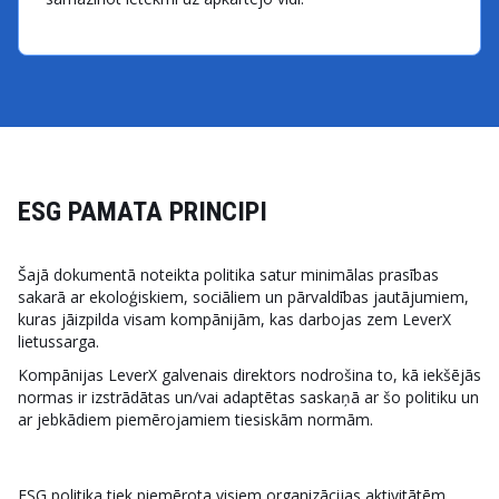
ESG PAMATA PRINCIPI
Šajā dokumentā noteikta politika satur minimālas prasības
sakarā ar ekoloģiskiem, sociāliem un pārvaldības jautājumiem,
kuras jāizpilda visam kompānijām, kas darbojas zem LeverX
lietussarga.
Kompānijas LeverX galvenais direktors nodrošina to, kā iekšējās
normas ir izstrādātas un/vai adaptētas saskaņā ar šo politiku un
ar jebkādiem piemērojamiem tiesiskām normām.
ESG politika tiek piemērota visiem organizācijas aktivitātēm