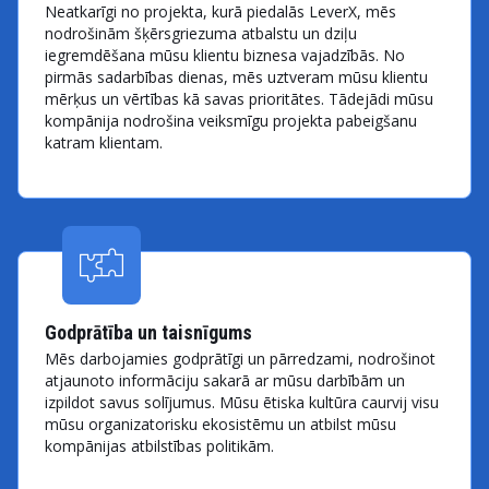
Neatkarīgi no projekta, kurā piedalās LeverX, mēs
nodrošinām šķērsgriezuma atbalstu un dziļu
iegremdēšana mūsu klientu biznesa vajadzībās. No
pirmās sadarbības dienas, mēs uztveram mūsu klientu
mērķus un vērtības kā savas prioritātes. Tādejādi mūsu
kompānija nodrošina veiksmīgu projekta pabeigšanu
katram klientam.
Godprātība un taisnīgums
Mēs darbojamies godprātīgi un pārredzami, nodrošinot
atjaunoto informāciju sakarā ar mūsu darbībām un
izpildot savus solījumus. Mūsu ētiska kultūra caurvij visu
mūsu organizatorisku ekosistēmu un atbilst mūsu
kompānijas atbilstības politikām.