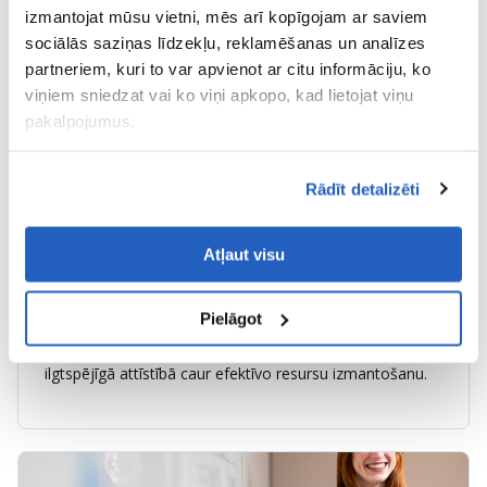
izmantojat mūsu vietni, mēs arī kopīgojam ar saviem
kas tiek šķērseniski piemēroti visiem darbības virzieniem un
saistībām un uz kuriem pamatojās to ieviešana:
sociālās saziņas līdzekļu, reklamēšanas un analīzes
partneriem, kuri to var apvienot ar citu informāciju, ko
viņiem sniedzat vai ko viņi apkopo, kad lietojat viņu
pakalpojumus.
Rādīt detalizēti
Izglītība
Atļaut visu
Aizsargāt un saglabāt vidi, saglabāt vietas un bioloģisko
daudzveidību, kurus ietekmē Kompānijas aktivitātes,
Pielāgot
izmantojot reģeneratīvus energoresursus, samazinot un
pielāgojoties pie klimatiskām izmaiņām un ieguldot
ilgtspējīgā attīstībā caur efektīvo resursu izmantošanu.