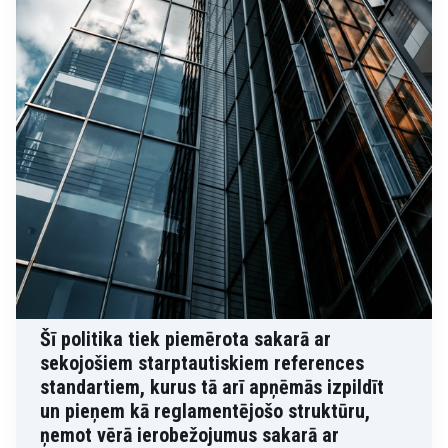
Šī politika tiek piemērota sakarā ar
sekojošiem starptautiskiem references
standartiem, kurus tā arī apņēmās izpildīt
un pieņem kā reglamentējošo struktūru,
ņemot vērā ierobežojumus sakarā ar