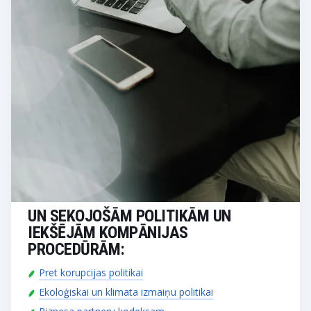
UN SEKOJOŠĀM POLITIKĀM UN
IEKŠĒJĀM KOMPĀNIJAS
PROCEDŪRĀM:
Pret korupcijas politikai
Ekoloģiskai un klimata izmaiņu politikai