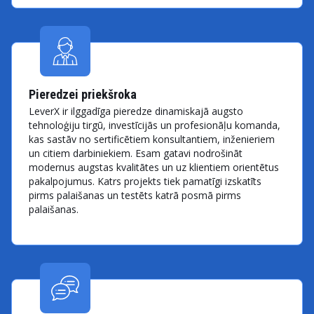
Pieredzei priekšroka
LeverX ir ilggadīga pieredze dinamiskajā augsto
tehnoloģiju tirgū, investīcijās un profesionāļu komanda,
kas sastāv no sertificētiem konsultantiem, inženieriem
un citiem darbiniekiem. Esam gatavi nodrošināt
modernus augstas kvalitātes un uz klientiem orientētus
pakalpojumus. Katrs projekts tiek pamatīgi izskatīts
pirms palaišanas un testēts katrā posmā pirms
palaišanas.