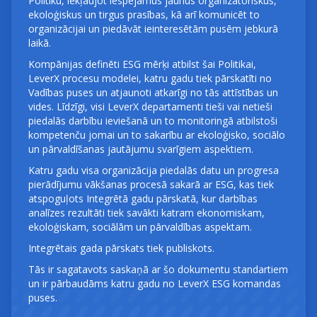
Politiku, iekļaujot iespējamus jaunus organizatoriskus,
ekoloģiskus un tirgus prasības, kā arī komunicēt to
organizācijai un piedāvāt ieinteresētām pusēm jebkurā
laikā.
Kompānijas definēti ESG mērķi atbilst šai Politikai,
LeverX procesu modelei, katru gadu tiek pārskatīti no
Vadības puses un atjaunoti atkarīgi no tās attīstības un
vides. Līdzīgi, visi LeverX departamenti tieši vai netieši
piedalās darbību ieviešanā un to monitoringā atbilstoši
kompetenču jomai un to sakarību ar ekoloģisko, sociālo
un pārvaldīšanas jautājumu svarīgiem aspektiem.
Katru gadu visa organizācija piedalās datu un progresa
pierādījumu vākšanas procesā sakarā ar ESG, kas tiek
atspoguļots Integrētā gadu pārskatā, kur darbības
analīzes rezultāti tiek savākti katram ekonomiskam,
ekoloģiskam, sociālām un pārvaldības aspektam.
Integrētais gada pārskats tiek publiskots.
Tās ir sagatavots saskaņā ar šo dokumentu standartiem
un ir pārbaudāms katru gadu no LeverX ESG komandas
puses.