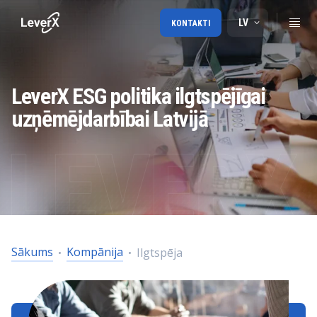
LV
KONTAKTI
LeverX ESG politika ilgtspējīgai
uzņēmējdarbībai Latvijā
Sākums
Kompānija
Ilgtspēja