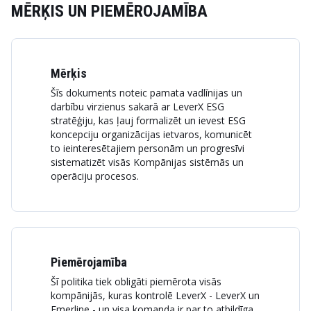
MĒRĶIS UN PIEMĒROJAMĪBA
Mērķis
Šīs dokuments noteic pamata vadlīnijas un
darbību virzienus sakarā ar LeverX ESG
stratēģiju, kas ļauj formalizēt un ievest ESG
koncepciju organizācijas ietvaros, komunicēt
to ieinteresētajiem personām un progresīvi
sistematizēt visās Kompānijas sistēmās un
operāciju procesos.
Piemērojamība
Šī politika tiek obligāti piemērota visās
kompānijās, kuras kontrolē LeverX - LeverX un
Emerline - un visa komanda ir par to atbildīga.