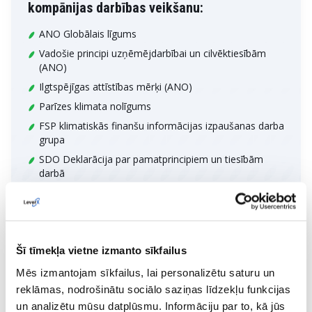
kompānijas darbības veikšanu:
ANO Globālais līgums
Vadošie principi uzņēmējdarbībai un cilvēktiesībām
(ANO)
Ilgtspējīgas attīstības mērķi (ANO)
Parīzes klimata nolīgums
FSP klimatiskās finanšu informācijas izpaušanas darba
grupa
SDO Deklarācija par pamatprincipiem un tiesībām
darbā
ESAO Vadlīnijas starptautiskiem uzņēmumiem
Šī tīmekļa vietne izmanto sīkfailus
Mēs izmantojam sīkfailus, lai personalizētu saturu un
Saskaņā ar šiem standartiem LeverX apņemas izpildīt visas
reklāmas, nodrošinātu sociālo saziņas līdzekļu funkcijas
prasības, kas tiek piemēroti visām Kompānijas aktivitātēm.
un analizētu mūsu datplūsmu. Informāciju par to, kā jūs
Atbilstoši šiem standartiem LeverX atzīt trīs pamata principus,