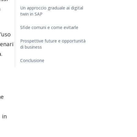
a
Un approccio graduale ai digital
twin in SAP
Sfide comuni e come evitarle
d’uso
Prospettive future e opportunità
cenari
di business
.
Conclusione
ne
 in