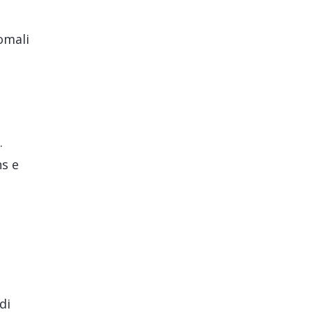
omali
.
ns e
di