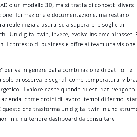
D o un modello 3D, ma si tratta di concetti diversi.
azione, formazione e documentazione, ma restano
 reale inizia a usurarsi, a superare le soglie di
hi. Un digital twin, invece, evolve insieme all’asset. 
on il contesto di business e offre ai team una visione
e” deriva in genere dalla combinazione di dati IoT e
ta solo di osservare segnali come temperatura, vibraz
getico. Il valore nasce quando questi dati vengono
l’azienda, come ordini di lavoro, tempi di fermo, sta
. È questo che trasforma un digital twin in uno stru
 non in un ulteriore dashboard da consultare