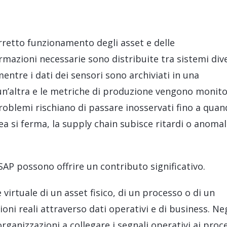
Servizi Fiori di LeverX
Vendita di licenze SAP
Offri esperi
INTELLIGENZA ARTIFICIALE
SAP Integ
SAP AI Services
TUTTI I SERVIZI SAP
orretto funzionamento degli asset e delle
SAP AI Core & AI Launchpad
mazioni necessarie sono distribuite tra sistemi dive
ntre i dati dei sensori sono archiviati in una
un’altra e le metriche di produzione vengono monit
roblemi rischiano di passare inosservati fino a qua
ea si ferma, la supply chain subisce ritardi o anomal
 SAP possono offrire un contributo significativo.
virtuale di un asset fisico, di un processo o di un
oni reali attraverso dati operativi e di business. Neg
organizzazioni a collegare i segnali operativi ai proc