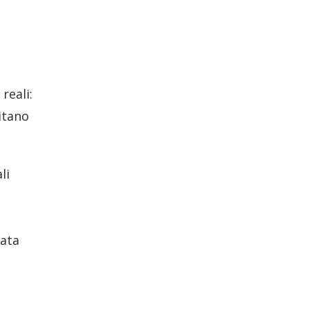
reali:
mitano
li
rata