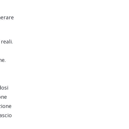
nerare
reali.
ne.
dosi
one
zione
ascio