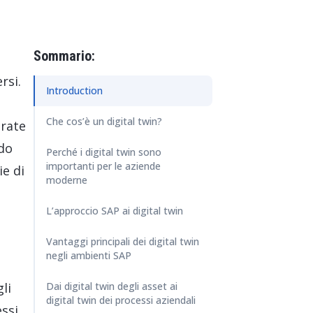
enze utente intuitive con SAP
ration Suite
Sommario:
rsi.
Introduction
Che cos’è un digital twin?
orate
ndo
Perché i digital twin sono
importanti per le aziende
ie di
moderne
L’approccio SAP ai digital twin
Vantaggi principali dei digital twin
negli ambienti SAP
li
Dai digital twin degli asset ai
digital twin dei processi aziendali
essi