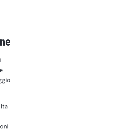
rne
i
ne
ggio
lta
ioni