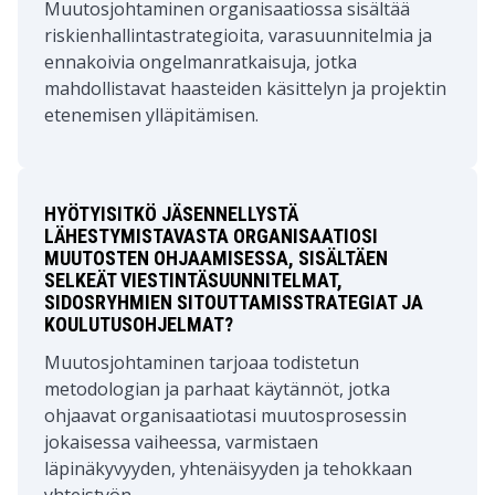
Muutosjohtaminen organisaatiossa sisältää
riskienhallintastrategioita, varasuunnitelmia ja
ennakoivia ongelmanratkaisuja, jotka
mahdollistavat haasteiden käsittelyn ja projektin
etenemisen ylläpitämisen.
HYÖTYISITKÖ JÄSENNELLYSTÄ
LÄHESTYMISTAVASTA ORGANISAATIOSI
MUUTOSTEN OHJAAMISESSA, SISÄLTÄEN
SELKEÄT VIESTINTÄSUUNNITELMAT,
SIDOSRYHMIEN SITOUTTAMISSTRATEGIAT JA
KOULUTUSOHJELMAT?
Muutosjohtaminen tarjoaa todistetun
metodologian ja parhaat käytännöt, jotka
ohjaavat organisaatiotasi muutosprosessin
jokaisessa vaiheessa, varmistaen
läpinäkyvyyden, yhtenäisyyden ja tehokkaan