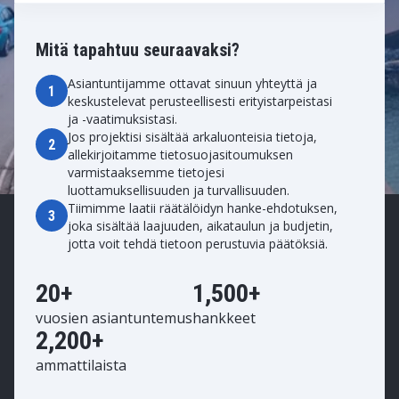
Mitä tapahtuu seuraavaksi?
Asiantuntijamme ottavat sinuun yhteyttä ja
1
keskustelevat perusteellisesti erityistarpeistasi
ja -vaatimuksistasi.
Jos projektisi sisältää arkaluonteisia tietoja,
2
allekirjoitamme tietosuojasitoumuksen
varmistaaksemme tietojesi
luottamuksellisuuden ja turvallisuuden.
Tiimimme laatii räätälöidyn hanke-ehdotuksen,
3
joka sisältää laajuuden, aikataulun ja budjetin,
jotta voit tehdä tietoon perustuvia päätöksiä.
20+
1,500+
vuosien asiantuntemus
hankkeet
2,200+
ammattilaista