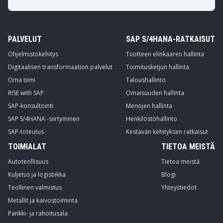
PALVELUT
SAP S/4HANA-RATKAISUT
Ohjelmistokehitys
Tuotteen elinkaaren hallinta
Digitaalisen transformaation palvelut
Toimitusketjun hallinta
Oma tiimi
Taloushallinto
RISE with SAP
Omaisuuden hallinta
SAP-konsultointi
Menojen hallinta
SAP S/4HANA -siirtyminen
Henkilöstöhallinto
SAP-toteutus
Kestävän kehityksen ratkaisut
TOIMIALAT
TIETOA MEISTÄ
Autoteollisuus
Tietoa meistä
Kuljetus ja logistiikka
Blogi
Teollinen valmistus
Yhteystiedot
Metallit ja kaivostoiminta
Pankki- ja rahoitusala