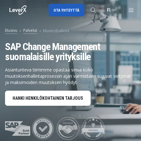
FI
OTA YHTEYTTÄ
Etusivu
Palvelut
Muutoshallinta
SAP-tuki
SAP Change Management
suomalaisille yrityksille
SAP-konsultointi
SAP Ariba
Asiantunteva tiimimme opastaa sinua koko
muutoksenhallintaprosessin ajan varmistaen sujuvat siirtymät
SAP EWM
ja maksimoiden muutoksen hyödyt.
HANKI HENKILÖKOHTAINEN TARJOUS