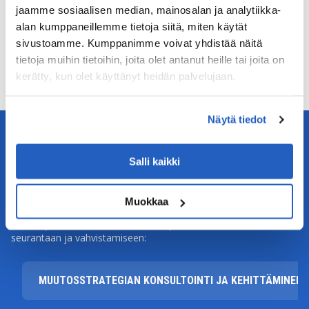
MUUTOKSENHALLINTA VOI VAPAUTTAA
jaamme sosiaalisen median, mainosalan ja analytiikka-
ORGANISAATIOSI TODELLISEN POTENTIAALIN.
alan kumppaneillemme tietoja siitä, miten käytät
sivustoamme. Kumppanimme voivat yhdistää näitä
tietoja muihin tietoihin, joita olet antanut heille tai joita on
kerätty, kun olet käyttänyt heidän palvelujaan.
Näytä tiedot
Salli kaikki
Muutoksenhallintapalvelumme
Tarjoamme kattavan valikoiman muutosjohtamispalveluja,
Muokkaa
jotka on suunniteltu vastaamaan erityistarpeitasi,
muutosjohtamisen konsultoinnista ja kehittämisestä
seurantaan ja vahvistamiseen:
MUUTOSSTRATEGIAN KONSULTOINTI JA KEHITTÄMINEN