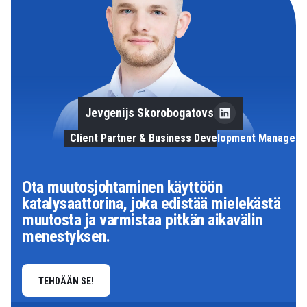
Jevgenijs Skorobogatovs
Client Partner & Business Development Manager
Ota muutosjohtaminen käyttöön
katalysaattorina, joka edistää mielekästä
muutosta ja varmistaa pitkän aikavälin
menestyksen.
TEHDÄÄN SE!