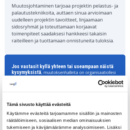
Muutosjohtaminen tarjoaa projektin pelastus- ja
palautustekniikoita, auttaen sinua arvioimaan
uudelleen projektin tavoitteet, linjaamaan
sidosryhmät ja toteuttamaan korjaavat
toimenpiteet saadaksesi hankkeesi takaisin
raiteilleen ja tuottamaan onnistuneita tuloksia.
Jos vastasit kyllä yhteen tai useampaan näistä
kysymyksistä
, muutoksenhallinta on organisaatiollesi
välttämätöntä. Muutoksenhallintakäytäntöjen
käyttöönotto voi auttaa sinua selviytymään muutosten
monimutkaisuudesta, lieventämään riskejä, lisäämään
työntekijöiden sitoutumista ja saavuttamaan
onnistuneita tuloksia.
Tämä sivusto käyttää evästeitä
Käytämme evästeitä tarjoamamme sisällön ja mainosten
OTA MEIHIN YHTEYTTÄ
JO TÄNÄÄN, JOTTA
räätälöimiseen, sosiaalisen median ominaisuuksien
VOIMME SELVITTÄÄ, MITEN
tukemiseen ja kävijämäärämme analysoimiseen. Lisäksi