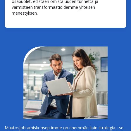
osapuolet, edistäen omistajuuden tunnetta ja
varmistaen transformaatioidemme yhteisen
menestyksen.
Muutosjohtamiskonseptimme on enemmän kuin strategia - se