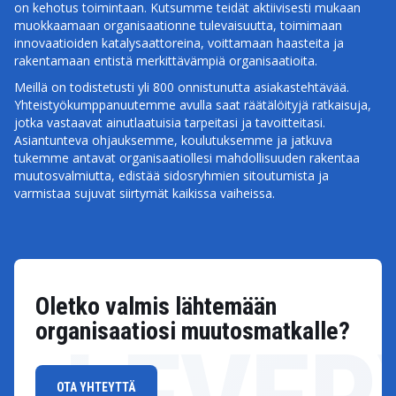
on kehotus toimintaan. Kutsumme teidät aktiivisesti mukaan
muokkaamaan organisaationne tulevaisuutta, toimimaan
innovaatioiden katalysaattoreina, voittamaan haasteita ja
rakentamaan entistä merkittävämpiä organisaatioita.
Meillä on todistetusti yli 800 onnistunutta asiakastehtävää.
Yhteistyökumppanuutemme avulla saat räätälöityjä ratkaisuja,
jotka vastaavat ainutlaatuisia tarpeitasi ja tavoitteitasi.
Asiantunteva ohjauksemme, koulutuksemme ja jatkuva
tukemme antavat organisaatiollesi mahdollisuuden rakentaa
muutosvalmiutta, edistää sidosryhmien sitoutumista ja
varmistaa sujuvat siirtymät kaikissa vaiheissa.
Oletko valmis lähtemään
organisaatiosi muutosmatkalle?
OTA YHTEYTTÄ