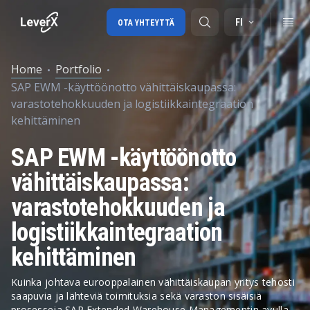
FI
OTA YHTEYTTÄ
Home
Portfolio
SAP EWM -käyttöönotto vähittäiskaupassa:
SAP-tuki
varastotehokkuuden ja logistiikkaintegraation
kehittäminen
SAP-konsultointi
SAP Ariba
SAP EWM -käyttöönotto
SAP EWM
vähittäiskaupassa:
varastotehokkuuden ja
logistiikkaintegraation
kehittäminen
Kuinka johtava eurooppalainen vähittäiskaupan yritys tehosti
saapuvia ja lähteviä toimituksia sekä varaston sisäisiä
prosesseja SAP Extended Warehouse Managementin avulla