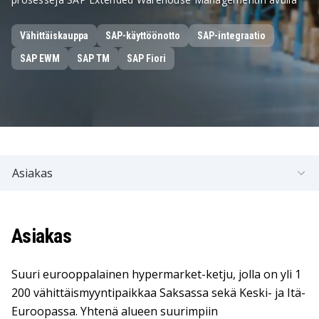
Vähittäiskauppa
SAP-käyttöönotto
SAP-integraatio
SAP EWM
SAP TM
SAP Fiori
Asiakas
Asiakas
Suuri eurooppalainen hypermarket-ketju, jolla on yli 1
200 vähittäismyyntipaikkaa Saksassa sekä Keski- ja Itä-
Euroopassa. Yhtenä alueen suurimpiin