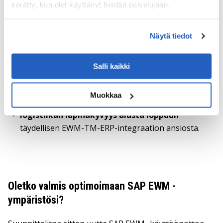
kerätty, kun olet käyttänyt heidän palvelujaan.
sovellusten avulla.
Nopeammat laatutarkastukset
Näytä tiedot
yksinkertaistetun käyttöliittymän ja mobiilikäytön
ansiosta.
Salli kaikki
Telakoiden aikatauluttamisen
viiveiden
väheneminen
parannettujen
suunnittelutyökalujen avulla.
Muokkaa
logistiikan läpinäkyvyys alusta loppuun
täydellisen EWM-TM-ERP-integraation ansiosta
.
Oletko valmis optimoimaan SAP EWM -
ympäristösi?