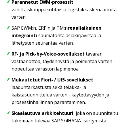
Parannetut EWM-prosessit
vähittäiskauppakohtaisia logistiikkaskenaarioita
varten.
SAP EWM:n, ERP:n ja TM:n
reaaliaikainen
integrointi
saumatonta asiakirjavirtaa ja
lähetysten seurantaa varten.
RF- ja Pick-by-Voice-sovellukset
tavaran
vastaanottoa, täydennystä ja poimintaa varten -
nopeuttaa varaston läpimenoa.
Mukautetut Fiori- / UI5-sovellukset
laaduntarkastusta sekä telakka- ja
kaistasuunnittelua varten - käytettävyyden ja
prosessinhallinnan parantaminen.
Skaalautuva arkkitehtuuri
, joka on suunniteltu
tukemaan tulevaa SAP S/4HANA -siirtymistä.