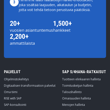
3
joka sisältää laajuuden, aikataulun ja budjetin,
jotta voit tehdä tietoon perustuvia päätöksiä.
20+
1,500+
vuosien asiantuntemus
hankkeet
2,200+
ammattilaista
PALVELUT
SAP S/4HANA-RATKAISUT
Ohjelmistokehitys
Tuotteen elinkaaren hallinta
Digitaalisen transformaation palvelut
Toimitusketjun hallinta
Oma tiimi
Taloushallinto
RISE with SAP
Omaisuuden hallinta
SAP-konsultointi
Menojen hallinta