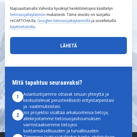
Napsauttamalla Vahvista hyväksyt henkilötietojesi käsittelyn
tietosuojakäytännön
mukaisesti. Tämä sivusto on suojattu
reCAPTCHA:lla,
Googlen tietosuojakäytännöllä
ja sovelletuilla
käyttöehdoilla
.
Mitä tapahtuu seuraavaksi?
Asiantuntijamme ottavat sinuun yhteyttä ja
1
keskustelevat perusteellisesti erityistarpeistasi
ja -vaatimuksistasi.
Jos projektisi sisältää arkaluonteisia tietoja,
2
allekirjoitamme tietosuojasitoumuksen
varmistaaksemme tietojesi
luottamuksellisuuden ja turvallisuuden.
Tiimimme laatii räätälöidyn hanke-ehdotuksen,