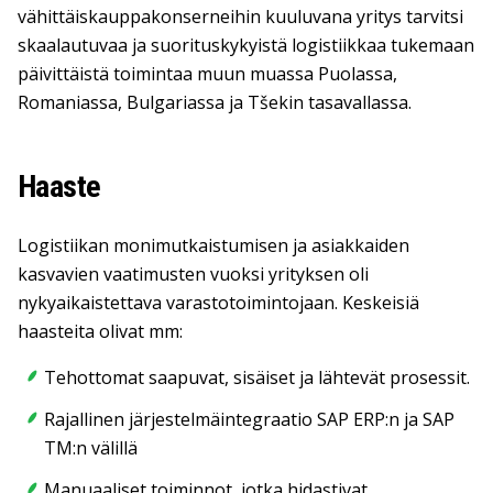
vähittäiskauppakonserneihin kuuluvana yritys tarvitsi
skaalautuvaa ja suorituskykyistä logistiikkaa tukemaan
päivittäistä toimintaa muun muassa Puolassa,
Romaniassa, Bulgariassa ja Tšekin tasavallassa.
Haaste
Logistiikan monimutkaistumisen ja asiakkaiden
kasvavien vaatimusten vuoksi yrityksen oli
nykyaikaistettava varastotoimintojaan. Keskeisiä
haasteita olivat mm:
Tehottomat saapuvat, sisäiset ja lähtevät prosessit.
Rajallinen järjestelmäintegraatio SAP ERP:n ja SAP
TM:n välillä
Manuaaliset toiminnot, jotka hidastivat