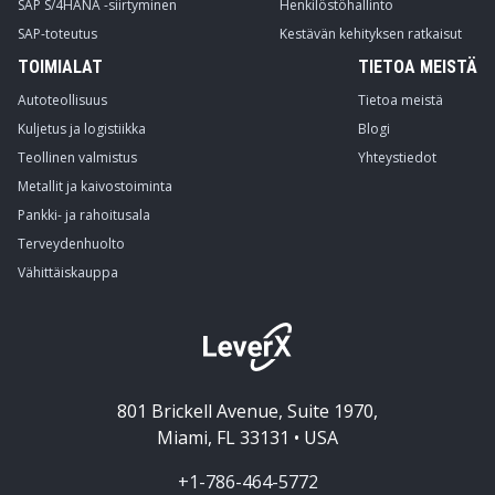
SAP S/4HANA -siirtyminen
Henkilöstöhallinto
SAP-toteutus
Kestävän kehityksen ratkaisut
TOIMIALAT
TIETOA MEISTÄ
Autoteollisuus
Tietoa meistä
Kuljetus ja logistiikka
Blogi
Teollinen valmistus
Yhteystiedot
Metallit ja kaivostoiminta
Pankki- ja rahoitusala
Terveydenhuolto
Vähittäiskauppa
801 Brickell Avenue, Suite 1970,
Miami, FL 33131 • USA
+1-786-464-5772