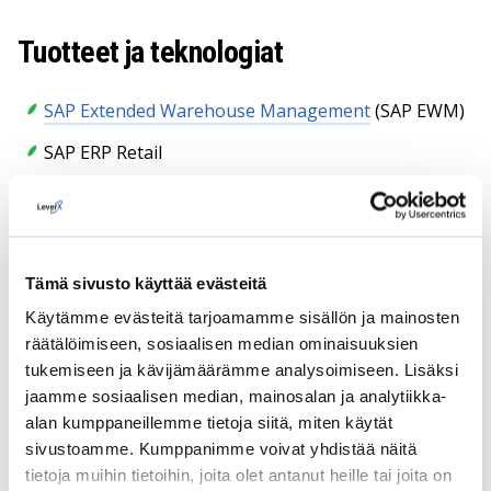
Tuotteet ja teknologiat
SAP Extended Warehouse Management
(SAP EWM)
SAP ERP Retail
SAP Transportation Management
(SAP TM)
SAP Fiori / UI5
Tämä sivusto käyttää evästeitä
Tulokset
Käytämme evästeitä tarjoamamme sisällön ja mainosten
räätälöimiseen, sosiaalisen median ominaisuuksien
tukemiseen ja kävijämäärämme analysoimiseen. Lisäksi
Jopa 30 %:n parannus
operatiiviseen tehokkuuteen
jaamme sosiaalisen median, mainosalan ja analytiikka-
varastotoiminnoissa.
alan kumppaneillemme tietoja siitä, miten käytät
Automatisoidut poiminta- ja
sivustoamme. Kumppanimme voivat yhdistää näitä
täydennysprosessit
mobiilin RF:n ja ääniohjattujen
tietoja muihin tietoihin, joita olet antanut heille tai joita on