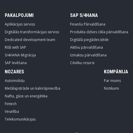
PAKALPOJUMI
SAP S/4HANA
Aplikācijas serviss
Finanšu Pārvaldīšana
Digitālās transformācijas serviss
Produkta dzīves cikla pārvaldīšana
Dedicated development team
Digitālā piegādes ķēde
RISE with SAP
Aktīvu pārvaldīšana
S/4HANA Migrācija
Izmaksu pārvaldīšana
SAP Ievēšana
Cilvēku resursi
NOZARES
KOMPĀNIJA
Automobiļu
Par mums
Metālapstrāde un kalnrūpniecība
Notikumi
Nafta, gāze un enerģētika
Fintech
Veselība
Telekomunikācijas