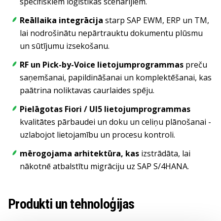
specifiskiem loģistikas scenārijiem.
Reāllaika integrācija
starp SAP EWM, ERP un TM,
lai nodrošinātu nepārtrauktu dokumentu plūsmu
un sūtījumu izsekošanu.
RF un Pick-by-Voice lietojumprogrammas
preču
saņemšanai, papildināšanai un komplektēšanai, kas
paātrina noliktavas caurlaides spēju.
Pielāgotas Fiori / UI5 lietojumprogrammas
kvalitātes pārbaudei un doku un celiņu plānošanai -
uzlabojot lietojamību un procesu kontroli.
mērogojama arhitektūra, kas
izstrādāta, lai
nākotnē atbalstītu migrāciju uz SAP S/4HANA.
Produkti un tehnoloģijas