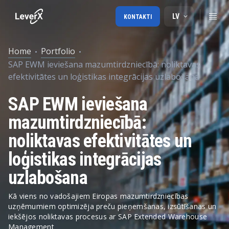
LV
KONTAKTI
Home
Portfolio
SAP EWM ieviešana mazumtirdzniecībā: noliktavas
efektivitātes un loģistikas integrācijas uzlabošana
SAP EWM ieviešana
mazumtirdzniecībā:
noliktavas efektivitātes un
loģistikas integrācijas
uzlabošana
Kā viens no vadošajiem Eiropas mazumtirdzniecības
uzņēmumiem optimizēja preču pieņemšanas, izsūtīšanas un
iekšējos noliktavas procesus ar SAP Extended Warehouse
Management