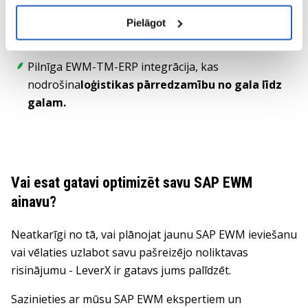
Samazināta kavēšanās
dokdarbu plānošanā ar
Pielāgot
uzlabotiem plānošanas rīkiem
Pilnīga EWM-TM-ERP integrācija, kas
nodrošina
loģistikas pārredzamību no gala līdz
galam.
Vai esat gatavi optimizēt savu SAP EWM
ainavu?
Neatkarīgi no tā, vai plānojat jaunu SAP EWM ieviešanu
vai vēlaties uzlabot savu pašreizējo noliktavas
risinājumu - LeverX ir gatavs jums palīdzēt.
Sazinieties ar mūsu SAP EWM ekspertiem un