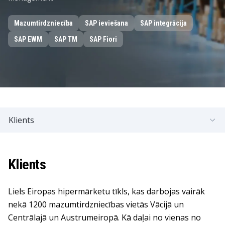
Mazumtirdzniecība
SAP ieviešana
SAP integrācija
SAP EWM
SAP TM
SAP Fiori
Klients
Klients
Liels Eiropas hipermārketu tīkls, kas darbojas vairāk
nekā 1200 mazumtirdzniecības vietās Vācijā un
Centrālajā un Austrumeiropā. Kā daļai no vienas no