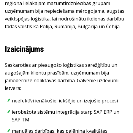
reģiona lielākajām mazumtirdzniecības grupām
uzņēmumam bija nepieciešama mērogojama, augstas
veiktspējas loģistika, lai nodrošinātu ikdienas darbību
tādās valstīs kā Polija, Rumānija, Bulgārija un Čehija.
Izaicinājums
Saskaroties ar pieaugošo loģistikas sarežģītību un
augošajām klientu prasībām, uzņēmumam bija
jāmodernizē noliktavas darbība. Galvenie uzdevumi
ietvēra:
neefektīvi ienākošie, iekšējie un izejošie procesi
ierobežota sistēmu integrācija starp SAP ERP un
SAP TM
manuālas darbības, kas palēnina kvalitātes