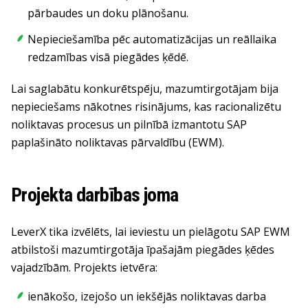
pārbaudes un doku plānošanu.
Nepieciešamība pēc automatizācijas un reāllaika
redzamības visā piegādes ķēdē.
Lai saglabātu konkurētspēju, mazumtirgotājam bija
nepieciešams nākotnes risinājums, kas racionalizētu
noliktavas procesus un pilnībā izmantotu SAP
paplašināto noliktavas pārvaldību (EWM).
Projekta darbības joma
LeverX tika izvēlēts, lai ieviestu un pielāgotu SAP EWM
atbilstoši mazumtirgotāja īpašajām piegādes ķēdes
vajadzībām. Projekts ietvēra:
ienākošo, izejošo un iekšējās noliktavas darba