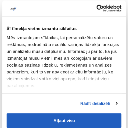
SAP Extended Warehouse Management
(SAP EWM)
SAP ERP Retail
SAP Transportation Management
(SAP TM)
Šī tīmekļa vietne izmanto sīkfailus
Mēs izmantojam sīkfailus, lai personalizētu saturu un
SAP Fiori / UI5
reklāmas, nodrošinātu sociālo saziņas līdzekļu funkcijas
un analizētu mūsu datplūsmu. Informāciju par to, kā jūs
Rezultāti
izmantojat mūsu vietni, mēs arī kopīgojam ar saviem
sociālās saziņas līdzekļu, reklamēšanas un analīzes
partneriem, kuri to var apvienot ar citu informāciju, ko
Līdz 30 %
darbības efektivitātes
uzlabojums
viņiem sniedzat vai ko viņi apkopo, kad lietojat viņu
noliktavas darbībās.
pakalpojumus.
Automatizēti komplektēšanas un
papildināšanas
procesi ar mobilo RF un balss
Rādīt detalizēti
lietotnēm
Ātrākas kvalitātes pārbaudes,
izmantojot
Atļaut visu
vienkāršotu lietotāja saskarni un mobilo piekļuvi