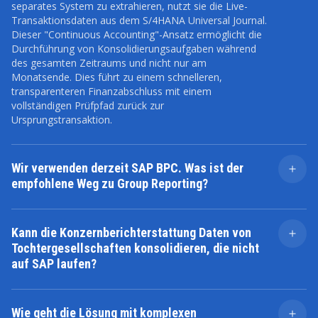
separates System zu extrahieren, nutzt sie die Live-
Transaktionsdaten aus dem S/4HANA Universal Journal.
Dieser "Continuous Accounting"-Ansatz ermöglicht die
Durchführung von Konsolidierungsaufgaben während
des gesamten Zeitraums und nicht nur am
Monatsende. Dies führt zu einem schnelleren,
transparenteren Finanzabschluss mit einem
vollständigen Prüfpfad zurück zur
Ursprungstransaktion.
Wir verwenden derzeit SAP BPC. Was ist der
empfohlene Weg zu Group Reporting?
Der häufigste Weg ist eine schrittweise Umstellung. Sie
können SAP BPC weiterhin für Ihre Planungs- und
Kann die Konzernberichterstattung Daten von
Budgetierungsprozesse nutzen und gleichzeitig Group
Tochtergesellschaften konsolidieren, die nicht
Reporting für die Ist-Konsolidierung implementieren.
auf SAP laufen?
Auf diese Weise können Sie Ihre bestehenden BPC-
Investitionen und -Kenntnisse nutzen, während Sie
Ja. Es lässt sich zwar nahtlos in SAP S/4HANA-
schrittweise zu einer moderneren Echtzeit-
Unternehmen integrieren, kann aber auch Daten von
Konsolidierungsumgebung übergehen. Wir helfen
Wie geht die Lösung mit komplexen
Nicht-SAP-Tochtergesellschaften konsolidieren. Dies