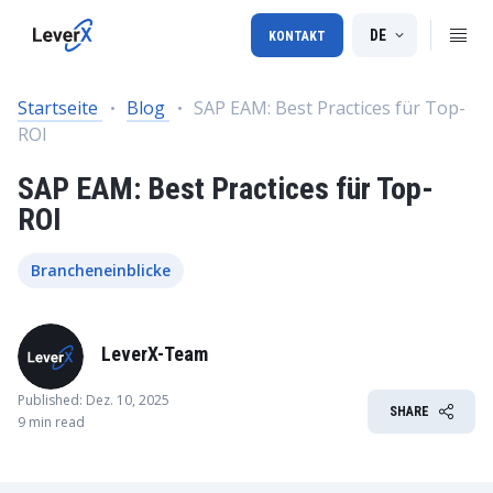
DE
KONTAKT
Startseite
Blog
SAP EAM: Best Practices für Top-
ROI
SAP EAM: Best Practices für Top-
ROI
Brancheneinblicke
LeverX-Team
Published: Dez. 10, 2025
SHARE
9 min read