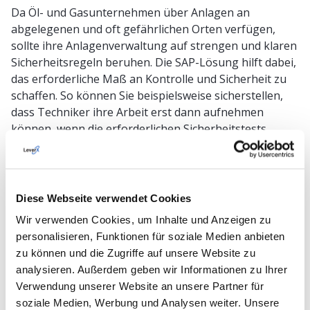
Da Öl- und Gasunternehmen über Anlagen an
abgelegenen und oft gefährlichen Orten verfügen,
sollte ihre Anlagenverwaltung auf strengen und klaren
Sicherheitsregeln beruhen. Die SAP-Lösung hilft dabei,
das erforderliche Maß an Kontrolle und Sicherheit zu
schaffen. So können Sie beispielsweise sicherstellen,
dass Techniker ihre Arbeit erst dann aufnehmen
können, wenn die erforderlichen Sicherheitstests
abgeschlossen sind. Oder Sie können digitale Zwillinge
für entfernte Anlagen erstellen und mit ihnen arbeiten,
um Zustände sicher zu überwachen und zu analysieren.
Das Hauptaugenmerk bei der Einführung von SAP EAM
Diese Webseite verwendet Cookies
liegt darauf, Mitarbeiter vor Unfällen zu schützen und
Wir verwenden Cookies, um Inhalte und Anzeigen zu
unerwartete Abschaltungen zu vermeiden.
personalisieren, Funktionen für soziale Medien anbieten
zu können und die Zugriffe auf unsere Website zu
Bergbau und Metalle
analysieren. Außerdem geben wir Informationen zu Ihrer
Die Arbeit unter rauen Bedingungen mit Vibrationen,
Verwendung unserer Website an unsere Partner für
Staub und schlechtem Wetter birgt ein erhöhtes Risiko
soziale Medien, Werbung und Analysen weiter. Unsere