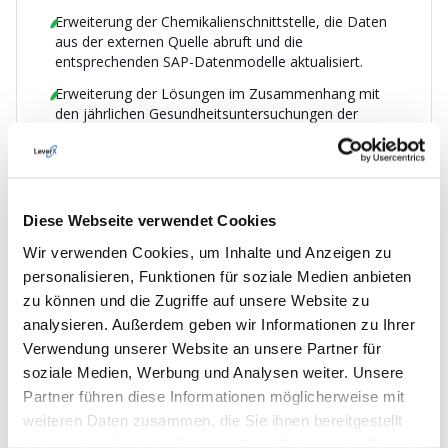
Erweiterung der Chemikalienschnittstelle, die Daten
aus der externen Quelle abruft und die
entsprechenden SAP-Datenmodelle aktualisiert.
Erweiterung der Lösungen im Zusammenhang mit
den jährlichen Gesundheitsuntersuchungen der
Mitarbeiter.
Erweiterung der Standardanwendungen für die
Verwaltung von Sicherheitsanweisungen für
Chemikalien, Geräte und biologische Gefahren sowie
Diese Webseite verwendet Cookies
der entsprechenden PDF-Dokumente.
Wir verwenden Cookies, um Inhalte und Anzeigen zu
personalisieren, Funktionen für soziale Medien anbieten
zu können und die Zugriffe auf unsere Website zu
analysieren. Außerdem geben wir Informationen zu Ihrer
Verwendung unserer Website an unsere Partner für
soziale Medien, Werbung und Analysen weiter. Unsere
HAUPTMERKMALE
Partner führen diese Informationen möglicherweise mit
weiteren Daten zusammen, die Sie ihnen bereitgestellt
haben oder die sie im Rahmen Ihrer Nutzung der Dienste