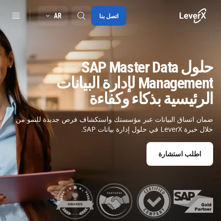
AR
اتصل بنا
حلول SAP Master Data
SAP S/4HANA migration
Management لإدارة البيانات
RISE with SAP
الرئيسية بذكاء وكفاءة
SAP Ariba
ضمان اتساق البيانات عبر مؤسستك واستكشاف فرص جديدة للنمو من
Digitals supply chain
خلال خبرة LeverX في حلول إدارة بيانات SAP.
اطلب استشارة