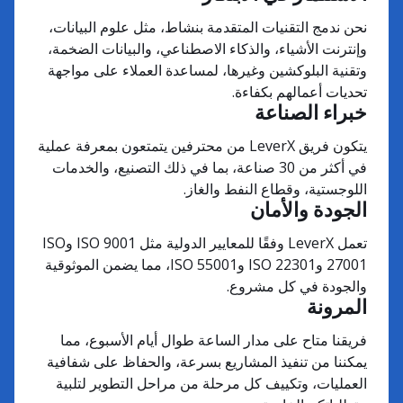
نحن ندمج التقنيات المتقدمة بنشاط، مثل علوم البيانات،
وإنترنت الأشياء، والذكاء الاصطناعي، والبيانات الضخمة،
وتقنية البلوكشين وغيرها، لمساعدة العملاء على مواجهة
تحديات أعمالهم بكفاءة.
خبراء الصناعة
يتكون فريق LeverX من محترفين يتمتعون بمعرفة عملية
في أكثر من 30 صناعة، بما في ذلك التصنيع، والخدمات
اللوجستية، وقطاع النفط والغاز.
الجودة والأمان
تعمل LeverX وفقًا للمعايير الدولية مثل ISO 9001 وISO
27001 وISO 22301 وISO 55001، مما يضمن الموثوقية
والجودة في كل مشروع.
المرونة
فريقنا متاح على مدار الساعة طوال أيام الأسبوع، مما
يمكننا من تنفيذ المشاريع بسرعة، والحفاظ على شفافية
العمليات، وتكييف كل مرحلة من مراحل التطوير لتلبية