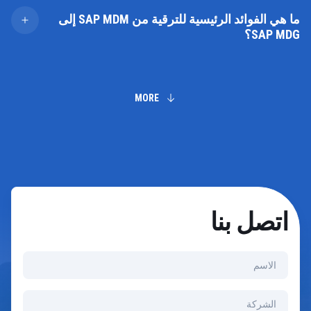
MDM إلى حلول أحدث مثل SAP MDG. يضمن فريقنا انتقالًا
ما هي الفوائد الرئيسية للترقية من SAP MDM إلى
سلسًا، مع الحفاظ على سلامة البيانات وتقليل أي تعطل في
SAP MDG؟
العمليات. كما نقدم دعمًا مستمرًا لتحسين أنظمة إدارة البيانات
وضمان توافقها مع أهداف عملك.
توفر الترقية إلى SAP MDG وظائف محسنة، وتكاملًا أفضل مع
حلول SAP الأخرى، وإمكانات أكثر تقدمًا لحوكمة البيانات.
ستستفيد من تحسين تناسق البيانات، وتقارير أفضل، والقدرة
MORE
على إدارة البيانات الرئيسية بكفاءة أكبر عبر الأنظمة العالمية.
اتصل بنا