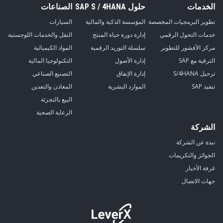
الخدمات
حلول SAP S / 4HANA
الصناعات
تطوير البرمجيات المخصصة
المؤسسة الذكية والمالية
السيارات
خدمات التحول الرقمي
إدارة دورة حياة المنتج
النقل والخدمات اللوجستية
مركز الأفشور للتطوير
سلسلة التوريد الرقمية
المواد الكيميائية
الترقية مع SAP
إدارة الأصول
التكنولوجيا المالية
ترحيل S/4HANA
إدارة الإنفاق
التصنيع الصناعي
تنفيذ SAP
الموارد البشرية
المعادن والتعدين
البيع بالتجزئة
الرعاية الصحية
الشركة
نبذة عن الشركة
الجوائز والتكريمات
غرفة الأخبار
جهات الاتصال