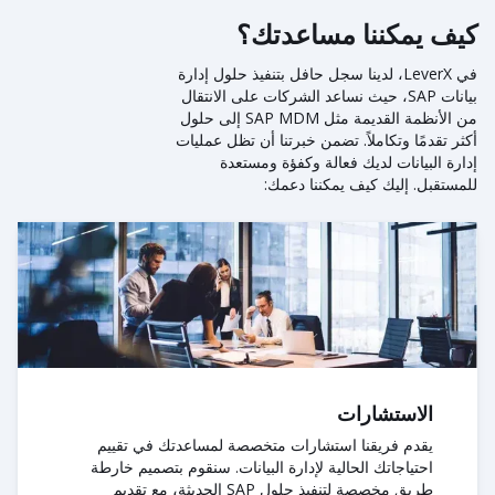
كيف يمكننا مساعدتك؟
في LeverX، لدينا سجل حافل بتنفيذ حلول إدارة
بيانات SAP، حيث نساعد الشركات على الانتقال
من الأنظمة القديمة مثل SAP MDM إلى حلول
أكثر تقدمًا وتكاملاً. تضمن خبرتنا أن تظل عمليات
إدارة البيانات لديك فعالة وكفؤة ومستعدة
للمستقبل. إليك كيف يمكننا دعمك:
الاستشارات
يقدم فريقنا استشارات متخصصة لمساعدتك في تقييم
احتياجاتك الحالية لإدارة البيانات. سنقوم بتصميم خارطة
طريق مخصصة لتنفيذ حلول SAP الحديثة، مع تقديم