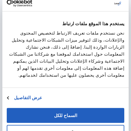
Solution Development for Integrating
Regulatory Compliance in the end-to-end
product development
يستخدم هذا الموقع ملفات ارتباط
LeverX assisted with facilitating the efficient and
نحن نستخدم ملفات تعريف الارتباط لتخصيص المحتوى
compliant delivery of medicinal products.
والإعلانات، وذلك لتوفير ميزات الشبكات الاجتماعية وتحليل
الزيارات الواردة إلينا. إضافةً إلى ذلك، فنحن نشارك
المعلومات حول استخدامك لموقعنا مع شركائنا من الشبكات
الاجتماعية وشركاء الإعلانات وتحليل البيانات الذين يمكنهم
إضافة هذه المعلومات إلى معلومات أخرى تقدمها لهم أو
معلومات أخرى يحصلون عليها من استخدامك لخدماتهم.
عرض التفاصيل
Solution Development for Leveraging the
Power of SAP S/4HANA and SAP BTP
السماح للكل
LeverX helped develop a solution to automate and