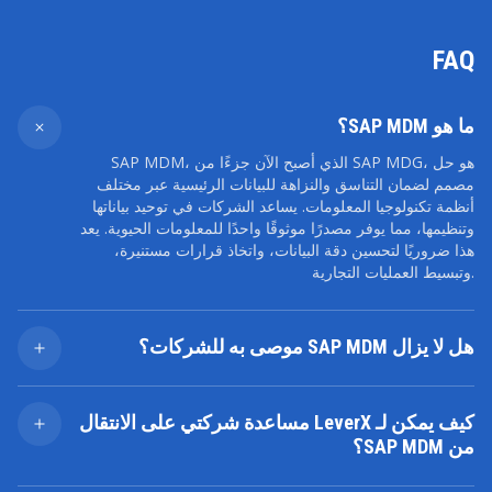
FAQ
ما هو SAP MDM؟
SAP MDM، الذي أصبح الآن جزءًا من SAP MDG، هو حل
مصمم لضمان التناسق والنزاهة للبيانات الرئيسية عبر مختلف
أنظمة تكنولوجيا المعلومات. يساعد الشركات في توحيد بياناتها
وتنظيمها، مما يوفر مصدرًا موثوقًا واحدًا للمعلومات الحيوية. يعد
هذا ضروريًا لتحسين دقة البيانات، واتخاذ قرارات مستنيرة،
وتبسيط العمليات التجارية.
هل لا يزال SAP MDM موصى به للشركات؟
في حين أن SAP MDM كان الأساس لإدارة البيانات الفعالة،
فقد تم استبداله بحلول أكثر تقدمًا وتكاملاً مثل SAP MDG. توفر
كيف يمكن لـ LeverX مساعدة شركتي على الانتقال
هذه الأدوات الحديثة إمكانيات محسنة لإدارة البيانات الرئيسية
من SAP MDM؟
وضمان جودة البيانات عبر المنظمة بأكملها، مما يجعلها الخيار
الأفضل لاحتياجات الأعمال الحالية.
تتخصص LeverX في مساعدة الشركات على الانتقال من SAP