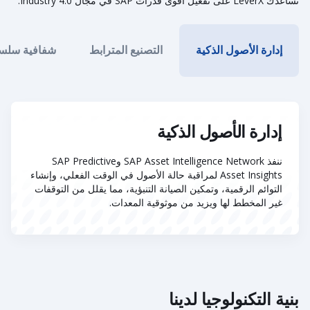
تساعدك LeverX على تفعيل أقوى قدرات SAP في مجال Industry 4.0.
إدارة الأصول الذكية
التصنيع المترابط
شفافية سلسلة
إدارة الأصول الذكية
ننفذ SAP Asset Intelligence Network وSAP Predictive
Asset Insights لمراقبة حالة الأصول في الوقت الفعلي، وإنشاء
التوائم الرقمية، وتمكين الصيانة التنبؤية، مما يقلل من التوقفات
غير المخطط لها ويزيد من موثوقية المعدات.
بنية التكنولوجيا لدينا