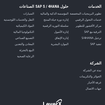
الخدمات
حلول SAP S / 4HANA
الصناعات
تطوير البرمجيات المخصصة
المؤسسة الذكية والمالية
السيارات
خدمات التحول الرقمي
إدارة دورة حياة المنتج
النقل والخدمات اللوجستية
مركز الأفشور للتطوير
سلسلة التوريد الرقمية
المواد الكيميائية
الترقية مع SAP
إدارة الأصول
التكنولوجيا المالية
ترحيل S/4HANA
إدارة الإنفاق
التصنيع الصناعي
تنفيذ SAP
الموارد البشرية
المعادن والتعدين
البيع بالتجزئة
الرعاية الصحية
الشركة
نبذة عن الشركة
الجوائز والتكريمات
غرفة الأخبار
جهات الاتصال