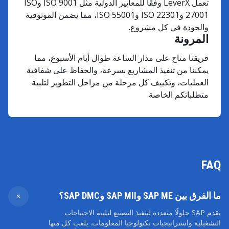
تعمل LeverX وفقًا للمعايير الدولية مثل ISO 9001 وISO
27001 وISO 22301 وISO 55001، مما يضمن الموثوقية
والجودة في كل مشروع.
المرونة
فريقنا متاح على مدار الساعة طوال أيام الأسبوع، مما
يمكننا من تنفيذ المشاريع بسرعة، والحفاظ على شفافية
العمليات، وتكييف كل مرحلة من مراحل التطوير لتلبية
متطلباتكم الخاصة.
FAQ
ما الفرق بين SAP ME وSAP MII وSAP DMC؟
تقدم SAP حلولًا متعددة لتنفيذ التصنيع لتلبية الاحتياجات
التشغيلية واستراتيجيات تكنولوجيا المعلومات. يلعب كل منها