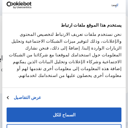
يستخدم هذا الموقع ملفات ارتباط
نحن نستخدم ملفات تعريف الارتباط لتخصيص المحتوى
والإعلانات، وذلك لتوفير ميزات الشبكات الاجتماعية وتحليل
الزيارات الواردة إلينا. إضافةً إلى ذلك، فنحن نشارك
المعلومات حول استخدامك لموقعنا مع شركائنا من الشبكات
بروتوكولات الاتصال
منصات السحاب
الاجتماعية وشركاء الإعلانات وتحليل البيانات الذين يمكنهم
الصناعي
إضافة هذه المعلومات إلى معلومات أخرى تقدمها لهم أو
GCP
AWS
Azure
معلومات أخرى يحصلون عليها من استخدامك لخدماتهم.
MQTT
OPC UA
REST APIs
Modbus
عرض التفاصيل
السماح للكل
حوّل رؤيتك في مجال Industry 4.0 إلى واقع
قابل للتوسع