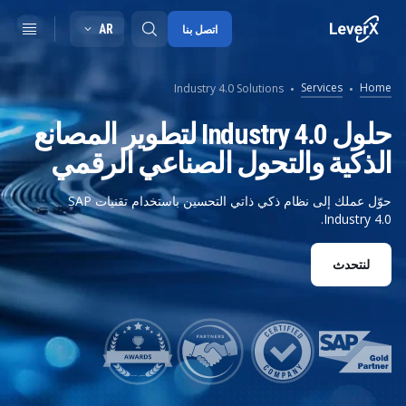
AR
اتصل بنا
Services
Home
Industry 4.0 Solutions
SAP S/4HANA migration
حلول Industry 4.0 لتطوير المصانع
الذكية والتحول الصناعي الرقمي
RISE with SAP
SAP Ariba
حوّل عملك إلى نظام ذكي ذاتي التحسين باستخدام تقنيات SAP
Industry 4.0.
Digitals supply chain
لنتحدث