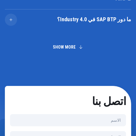
لسرعتك واحتياجات عملك.
نعم. باستخدام بروتوكولات مثل OPC UA وMQTT وModbus
وREST APIs وSAP Edge Services وروابط الإنتاج، نقوم بدمج
ما دور SAP BTP في Industry 4.0؟
وحدات التحكم المنطقية القابلة للبرمجة (PLCs) والمستشعرات
وأنظمة SCADA مع حلول SAP لضمان تدفق البيانات والتحكم
يعمل SAP BTP (Business Technology Platform) كطبقة
في الوقت الفعلي.
للتكامل والبيانات والابتكار، حيث يتيح معالجة البيانات بسلاسة
من الحافة إلى المؤسسة، ويدعم تطوير التطبيقات المخصصة،
SHOW MORE
ويشغّل سيناريوهات المصانع الذكية المعتمدة على الذكاء
الاصطناعي والتحليلات والتوأم الرقمي.
اتصل بنا