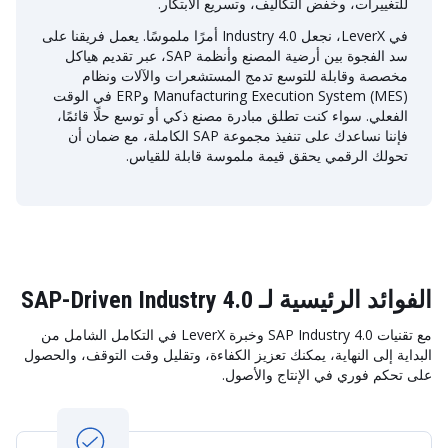
للتغييرات، وخفض التكاليف، وتسريع الابتكار.
في LeverX، نجعل Industry 4.0 أمرًا ملموسًا. يعمل فريقنا على
سد الفجوة بين أرضية المصنع وأنظمة SAP، عبر تقديم هياكل
مخصصة وقابلة للتوسع تدمج المستشعرات والآلات ونظام
Manufacturing Execution System (MES) وERP في الوقت
الفعلي. سواء كنت تطلق مبادرة مصنع ذكي أو توسع حلًا قائمًا،
فإننا نساعدك على تنفيذ مجموعة SAP الكاملة، مع ضمان أن
تحولك الرقمي يحقق قيمة ملموسة قابلة للقياس.
الفوائد الرئيسية لـ SAP-Driven Industry 4.0
مع تقنيات SAP Industry 4.0 وخبرة LeverX في التكامل الشامل من
البداية إلى النهاية، يمكنك تعزيز الكفاءة، وتقليل وقت التوقف، والحصول
على تحكم فوري في الإنتاج والأصول.