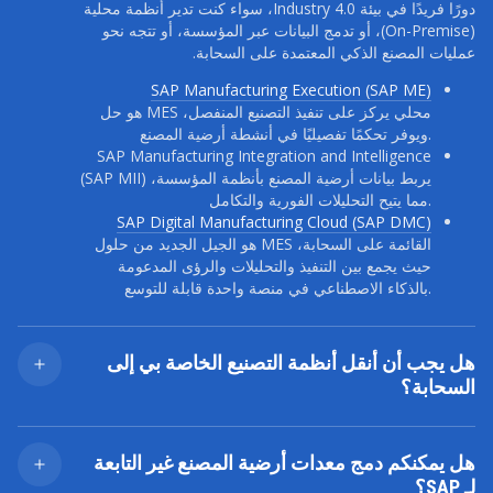
دورًا فريدًا في بيئة Industry 4.0، سواء كنت تدير أنظمة محلية
(On-Premise)، أو تدمج البيانات عبر المؤسسة، أو تتجه نحو
عمليات المصنع الذكي المعتمدة على السحابة.
SAP Manufacturing Execution (SAP ME)
هو حل MES محلي يركز على تنفيذ التصنيع المنفصل،
ويوفر تحكمًا تفصيليًا في أنشطة أرضية المصنع.
SAP Manufacturing Integration and Intelligence
(SAP MII) يربط بيانات أرضية المصنع بأنظمة المؤسسة،
مما يتيح التحليلات الفورية والتكامل.
SAP Digital Manufacturing Cloud (SAP DMC)
هو الجيل الجديد من حلول MES القائمة على السحابة،
حيث يجمع بين التنفيذ والتحليلات والرؤى المدعومة
بالذكاء الاصطناعي في منصة واحدة قابلة للتوسع.
هل يجب أن أنقل أنظمة التصنيع الخاصة بي إلى
السحابة؟
ليس بالضرورة. تدعم SAP النماذج الهجينة، حيث يمكنك
الاحتفاظ بالأنظمة المحلية الحالية مثل SAP ME أو SAP MII
هل يمكنكم دمج معدات أرضية المصنع غير التابعة
واعتماد الحلول السحابية تدريجيًا مثل SAP DMC أو مكوّنات
لـ SAP؟
SAP BTP. تساعدك LeverX على تصميم البنية المناسبة