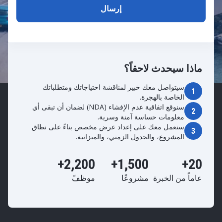
ماذا سيحدث لاحقاً؟
سيتواصل معك خبير لمناقشة احتياجاتك ومتطلباتك
1
الخاصة بالهجرة.
سنوقع اتفاقية عدم الإفشاء (NDA) لضمان أن تبقى أي
2
معلومات حساسة آمنة وسرية.
سنعمل معك على إعداد عرض مخصص بناءً على نطاق
3
المشروع، والجدول الزمني، والميزانية.
2,200+
1,500+
20+
عاماً من الخبرة
مشروعًا
موظفً