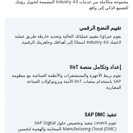
مجموعة متكاملة من خدمات Industry 4.0 المصممة لتحويل رؤيتك
للتصنيع الذكي إلى واقع.
تقييم النضج الرقمي
يقوم خبراؤنا بتقييم عملياتك الحالية وتحديد خارطة طريق عملية
لاعتماد Industry 4.0 استنادًا إلى أهدافك وجاهزيتك الرقمية.
إعداد وتكامل منصة IIoT
نقوم بربط الأجهزة والمستشعرات والأنظمة الصناعية مع منظومة
SAP باستخدام منصات IIoT الآمنة وبروتوكولات الصناعة
المعيارية.
تنفيذ SAP DMC
تقوم LeverX بتنفيذ وتخصيص حلول SAP Digital
Manufacturing Cloud (DMC) السحابية والهجينة لتحسين