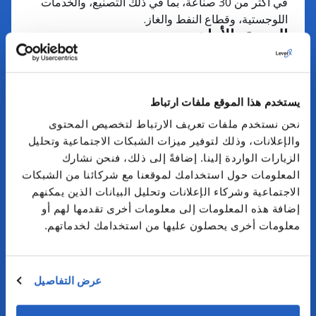
في أكثر من 30 صناعة، بما في ذلك التصنيع، والخدمات
اللوجستية، وقطاع النفط والغاز.
الجودة والأمان
تعمل LeverX وفقًا للمعايير الدولية مثل ISO 9001 وISO
27001 وISO 22301 وISO 55001، مما يضمن الموثوقية
والجودة في كل مشروع.
يستخدم هذا الموقع ملفات ارتباط
المرونة
نحن نستخدم ملفات تعريف الارتباط لتخصيص المحتوى
فريقنا متاح على مدار الساعة طوال أيام الأسبوع، مما
والإعلانات، وذلك لتوفير ميزات الشبكات الاجتماعية وتحليل
يمكننا من تنفيذ المشاريع بسرعة، والحفاظ على شفافية
الزيارات الواردة إلينا. إضافةً إلى ذلك، فنحن نشارك
العمليات، وتكييف كل مرحلة من مراحل التطوير لتلبية
المعلومات حول استخدامك لموقعنا مع شركائنا من الشبكات
متطلباتكم الخاصة.
الاجتماعية وشركاء الإعلانات وتحليل البيانات الذين يمكنهم
إضافة هذه المعلومات إلى معلومات أخرى تقدمها لهم أو
معلومات أخرى يحصلون عليها من استخدامك لخدماتهم.
عرض التفاصيل
خارطة طريق الانتقال من SAP SRM إلى
SAP Ariba