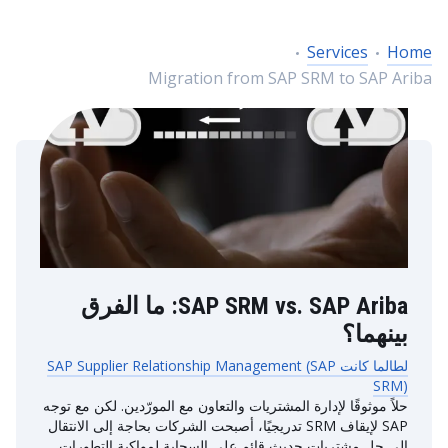
Services
Home
Migration from SAP SRM to SAP Ariba
SAP SRM vs. SAP Ariba: ما الفرق
بينهما؟
لطالما كانت SAP Supplier Relationship Management (SAP
SRM)
حلاً موثوقًا لإدارة المشتريات والتعاون مع المورّدين. لكن مع توجه
SAP لإيقاف SRM تدريجيًا، أصبحت الشركات بحاجة إلى الانتقال
إلى حل مشتريات حديث قائم على السحابة لمواكبة التطورات.