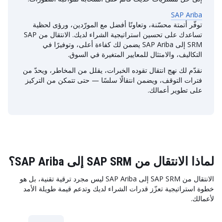
SAP Ariba
توفّر أتمتة محسّنة، وتعاونًا أفضل مع المورّدين، ورؤى لحظية
تساعدك على تحسين استراتيجية الشراء لديك. الانتقال من SAP
SRM إلى SAP Ariba يضمن لك كفاءة أعلى، وتوفيرًا في
التكاليف، والامتثال للمعايير المتغيرة في السوق.
نقدّم لك نهج انتقال تقوده الخبرات، يقلل من المخاطر، ويحدّ من
فترات التوقف، ويضمن انتقالًا سلسًا — حتى تتمكن من التركيز
على تطوير أعمالك.
لماذا الانتقال من SAP SRM إلى SAP Ariba؟
الانتقال من SAP SRM إلى SAP Ariba ليس مجرد ترقية تقنية، بل هو
خطوة استراتيجية تعزّز قدرات الشراء لديك وتدعم قيمة طويلة الأمد
لأعمالك.