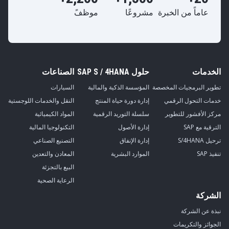
عاماً من الخبرة
مشروعًا
موظفً
الخدمات
حلول SAP S / 4HANA
الصناعات
تطوير البرمجيات المخصصة
المؤسسة الذكية والمالية
السيارات
خدمات التحول الرقمي
إدارة دورة حياة المنتج
النقل والخدمات اللوجستية
مركز الأفشور للتطوير
سلسلة التوريد الرقمية
المواد الكيميائية
الترقية مع SAP
إدارة الأصول
التكنولوجيا المالية
ترحيل S/4HANA
إدارة الإنفاق
التصنيع الصناعي
تنفيذ SAP
الموارد البشرية
المعادن والتعدين
البيع بالتجزئة
الرعاية الصحية
الشركة
نبذة عن الشركة
الجوائز والتكريمات