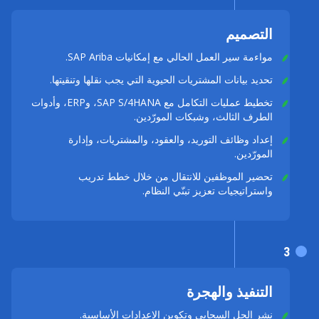
التصميم
مواءمة سير العمل الحالي مع إمكانيات SAP Ariba.
تحديد بيانات المشتريات الحيوية التي يجب نقلها وتنقيتها.
تخطيط عمليات التكامل مع SAP S/4HANA، وERP، وأدوات
الطرف الثالث، وشبكات المورّدين.
إعداد وظائف التوريد، والعقود، والمشتريات، وإدارة
المورّدين.
تحضير الموظفين للانتقال من خلال خطط تدريب
واستراتيجيات تعزيز تبنّي النظام.
3
التنفيذ والهجرة
نشر الحل السحابي وتكوين الإعدادات الأساسية.