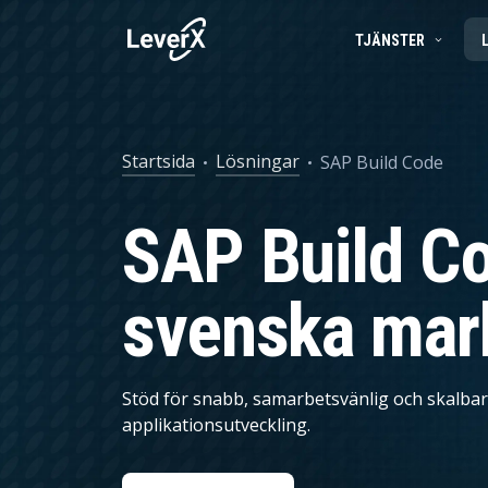
TJÄNSTER
SAP-TJÄNSTER
BUSINESS TECHNOLOGY PLATFORM
FRAMGÅNGSBERÄTTELSER
SAP-konsulttjän
Startsida
Lösningar
SAP Build Code
APPLIKATIONSTJÄNSTER
SAP S/4HANA-LÖSNINGAR
PRODUKTER
SAP Ariba
SAP Build Co
SAP EWM
Produktlivscykelhantering
SAP I MOLNET
Försörjningskedjehantering
svenska mar
ARTIFICIELL INTELLIGENS (AI)
Spend Management
Ekonomistyrning
Stöd för snabb, samarbetsvänlig och skalbar
Marknadsföring och försäljning
applikationsutveckling.
Asset Management