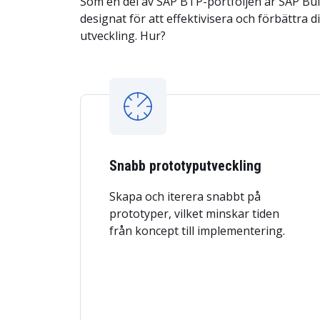
Som en del av SAP BTP-portföljen är SAP Bu
designat för att effektivisera och förbättra d
utveckling. Hur?
Snabb prototyputveckling
Skapa och iterera snabbt på
prototyper, vilket minskar tiden
från koncept till implementering.