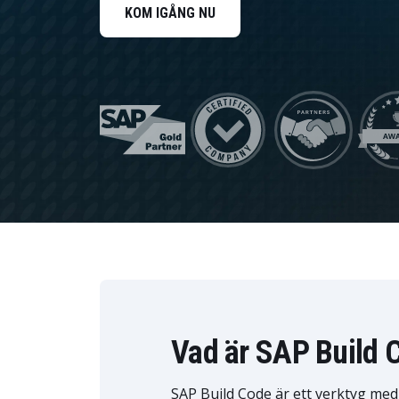
HR Management
KOM IGÅNG NU
Data och analys
Hållbarhetslösningar
Trygghet och tillit
Vad är SAP Build 
SAP Build Code är ett verktyg med 