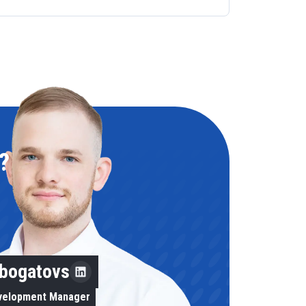
?
obogatovs
evelopment Manager