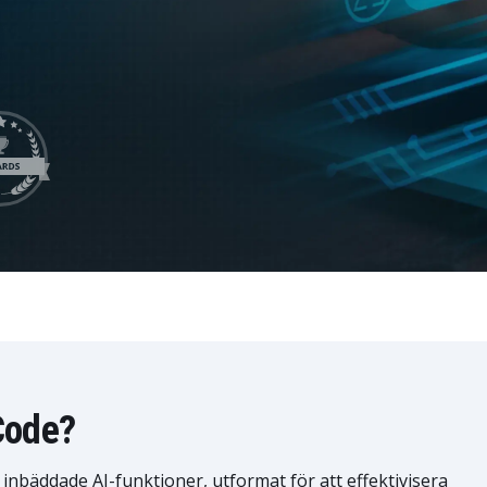
LeverX' Fiori-tjänster
INTEGRATION
SAP AI C
SAP Integration Suite
Code?
inbäddade AI-funktioner, utformat för att effektivisera