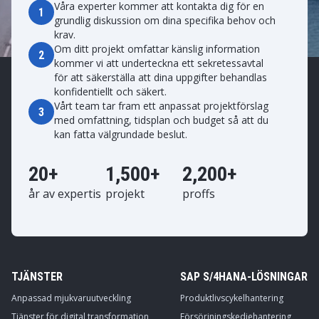
Våra experter kommer att kontakta dig för en
1
grundlig diskussion om dina specifika behov och
krav.
Om ditt projekt omfattar känslig information
2
kommer vi att underteckna ett sekretessavtal
för att säkerställa att dina uppgifter behandlas
konfidentiellt och säkert.
Vårt team tar fram ett anpassat projektförslag
3
med omfattning, tidsplan och budget så att du
kan fatta välgrundade beslut.
20+
1,500+
2,200+
år av expertis
projekt
proffs
TJÄNSTER
SAP S/4HANA-LÖSNINGAR
Anpassad mjukvaruutveckling
Produktlivscykelhantering
Tjänster för digital transformation
Försörjningskedjehantering