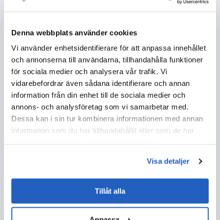
TRANSPORT OCH LOGISTIK
Denna webbplats använder cookies
Vi använder enhetsidentifierare för att anpassa innehållet
METALL OCH GRUVDRIFT
och annonserna till användarna, tillhandahålla funktioner
för sociala medier och analysera vår trafik. Vi
vidarebefordrar även sådana identifierare och annan
KEMI
information från din enhet till de sociala medier och
annons- och analysföretag som vi samarbetar med.
DETALJ- OCH PARTIHANDEL
Dessa kan i sin tur kombinera informationen med annan
information som du har tillhandahållit eller som de har
samlat in när du har använt deras tjänster.
BANK OCH FINANS
Visa detaljer
SJUKVÅRD
Tillåt alla
LÄKEMEDEL OCH LIFE SCIENCE
Anpassa