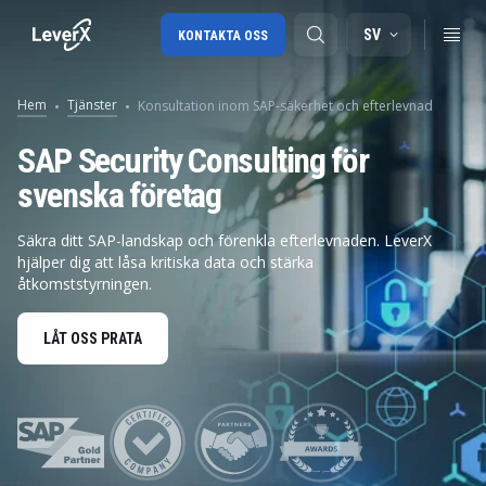
SV
KONTAKTA OSS
Hem
Tjänster
Konsultation inom SAP-säkerhet och efterlevnad
SAP-konsulttjänster
SAP Security Consulting för
svenska företag
SAP Ariba
SAP EWM
Säkra ditt SAP-landskap och förenkla efterlevnaden. LeverX
hjälper dig att låsa kritiska data och stärka
åtkomststyrningen.
LÅT OSS PRATA