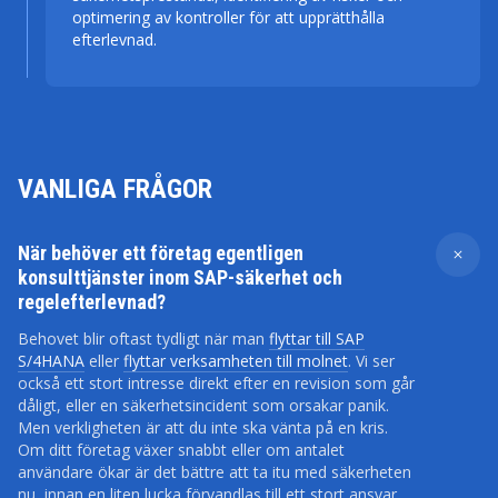
optimering av kontroller för att upprätthålla
efterlevnad.
VANLIGA FRÅGOR
När behöver ett företag egentligen
konsulttjänster inom SAP-säkerhet och
regelefterlevnad?
Behovet blir oftast tydligt när man
flyttar till SAP
S/4HANA
eller
flyttar verksamheten till molnet
. Vi ser
också ett stort intresse direkt efter en revision som går
dåligt, eller en säkerhetsincident som orsakar panik.
Men verkligheten är att du inte ska vänta på en kris.
Om ditt företag växer snabbt eller om antalet
användare ökar är det bättre att ta itu med säkerheten
nu, innan en liten lucka förvandlas till ett stort ansvar.