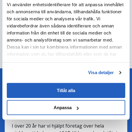
Stöd och optimering efter implementeringen
Vi använder enhetsidentifierare för att anpassa innehållet
Efter idrifttagningen optimerar och stöder vi
och annonserna till användarna, tillhandahålla funktioner
integrationerna så att de fungerar smidigt även när
för sociala medier och analysera vår trafik. Vi
kraven ändras.
vidarebefordrar även sådana identifierare och annan
information från din enhet till de sociala medier och
VISA MER
annons- och analysföretag som vi samarbetar med.
Dessa kan i sin tur kombinera informationen med annan
information som du har tillhandahållit eller som de har
samlat in när du har använt deras tjänster.
Visa detaljer
Varför LeverX
Tillåt alla
Anpassa
Dokumenterad meritlista
I över 20 år har vi hjälpt företag över hela