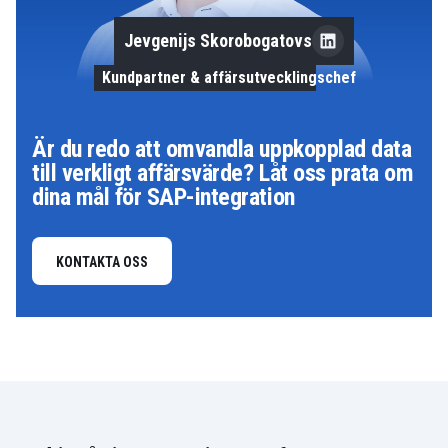
Jevgenijs Skorobogatovs
Kundpartner & affärsutvecklingschef
Är du redo att omvandla uppkopplad data
till verkligt affärsvärde? Låt oss prata om
dina mål för SAP-integration
KONTAKTA OSS