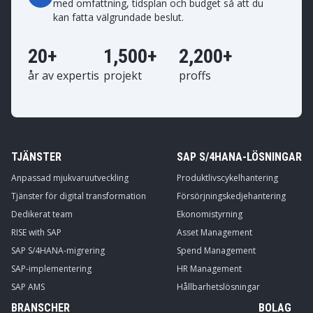
med omfattning, tidsplan och budget så att du
kan fatta välgrundade beslut.
20+
1,500+
2,200+
år av expertis
projekt
proffs
TJÄNSTER
SAP S/4HANA-LÖSNINGAR
Anpassad mjukvaruutveckling
Produktlivscykelhantering
Tjänster för digital transformation
Försörjningskedjehantering
Dedikerat team
Ekonomistyrning
RISE with SAP
Asset Management
SAP S/4HANA-migrering
Spend Management
SAP-implementering
HR Management
SAP AMS
Hållbarhetslösningar
BRANSCHER
BOLAG