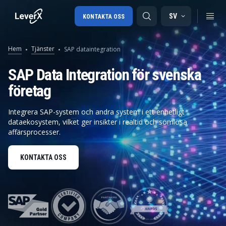
SV
KONTAKTA OSS
Hem
Tjänster
SAP dataintegration
SAP-konsulttjänster
SAP Data Integration för svenska
företag
SAP Ariba
SAP EWM
Integrera SAP-system och andra system i ett enhetligt
dataekosystem, vilket ger insikter i realtid och sömlösa
affärsprocesser.
KONTAKTA OSS