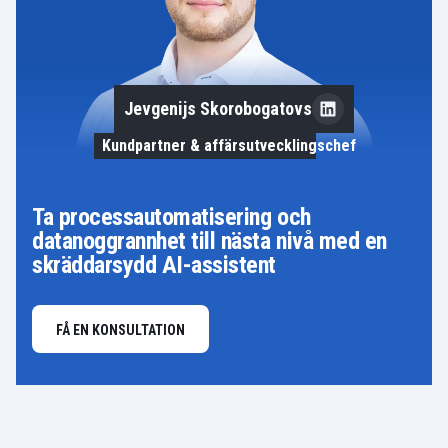
Jevgenijs Skorobogatovs
Kundpartner & affärsutvecklingschef
Ta processautomatisering och
datanoggrannhet till nästa nivå med en
skräddarsydd AI-assistent
FÅ EN KONSULTATION