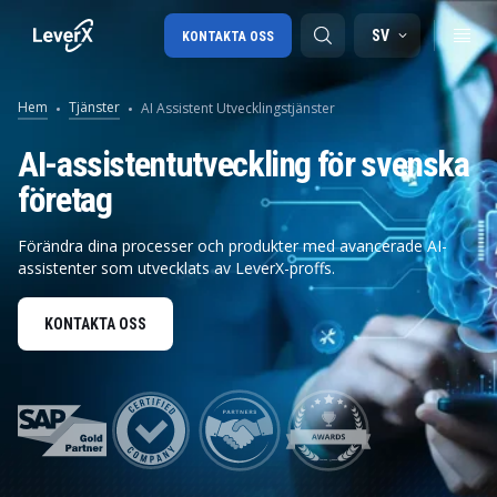
SV
KONTAKTA OSS
Hem
Tjänster
AI Assistent Utvecklingstjänster
SAP-konsulttjänster
AI-assistentutveckling för svenska
företag
SAP Ariba
SAP EWM
Förändra dina processer och produkter med avancerade AI-
assistenter som utvecklats av LeverX-proffs.
KONTAKTA OSS