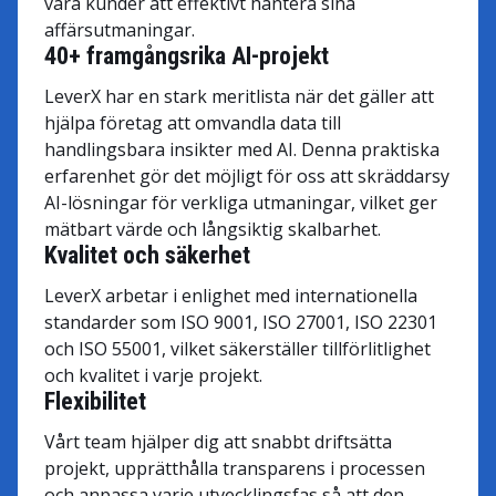
våra kunder att effektivt hantera sina
affärsutmaningar.
40+ framgångsrika AI-projekt
LeverX har en stark meritlista när det gäller att
hjälpa företag att omvandla data till
handlingsbara insikter med AI. Denna praktiska
erfarenhet gör det möjligt för oss att skräddarsy
AI-lösningar för verkliga utmaningar, vilket ger
mätbart värde och långsiktig skalbarhet.
Kvalitet och säkerhet
LeverX arbetar i enlighet med internationella
standarder som ISO 9001, ISO 27001, ISO 22301
och ISO 55001, vilket säkerställer tillförlitlighet
och kvalitet i varje projekt.
Flexibilitet
Vårt team hjälper dig att snabbt driftsätta
projekt, upprätthålla transparens i processen
och anpassa varje utvecklingsfas så att den