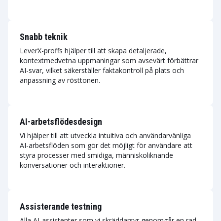
Snabb teknik
LeverX-proffs hjälper till att skapa detaljerade,
kontextmedvetna uppmaningar som avsevärt förbättrar
AI-svar, vilket säkerställer faktakontroll på plats och
anpassning av rösttonen.
AI-arbetsflödesdesign
Vi hjälper till att utveckla intuitiva och användarvänliga
AI-arbetsflöden som gör det möjligt för användare att
styra processer med smidiga, människoliknande
konversationer och interaktioner.
Assisterande testning
Alla AI-assistenter som vi skräddarsyr genomgår en rad