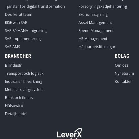
Tjänster för digital transformation
Försörjningskedjehantering
Dedikerat team
Ekonomistyrning
RISE with SAP
Asset Management
SAP S/4HANA-migrering
Spend Management
SAP-implementering
HR Management
SAP AMS
Hållbarhetslösningar
BRANSCHER
BOLAG
Bilindustri
Om oss
Transport och logistik
Nyhetsrum
Industriell tillverkning
Kontakter
Metaller och gruvdrift
Bank och finans
Hälsovård
Detaljhandel