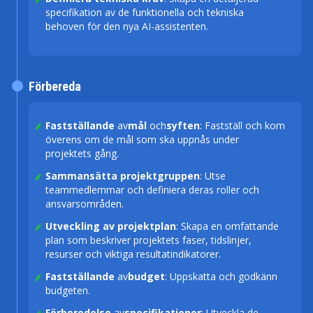
specifikation av de funktionella och tekniska
behoven för den nya AI-assistenten.
Förbereda
Fastställande
av
mål
och
syften
: Fastställ och kom
överens om de mål som ska uppnås under
projektets gång.
Sammansätta projektgruppen
: Utse
teammedlemmar och definiera deras roller och
ansvarsområden.
Utveckling av projektplan
: Skapa en omfattande
plan som beskriver projektets faser, tidslinjer,
resurser och viktiga resultatindikatorer.
Fastställande
av
budget
: Uppskatta och godkänn
budgeten.
Förberedelse
av
specifikationer
: Utveckla de