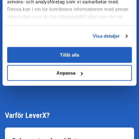
annons- och analysföretag som vi samarbetar med.
Dessa kan i sin tur kombinera informationen med annan
information som du har tillhandahållit eller som de har
BANK OCH FINANS
samlat in när du har använt deras tjänster.
Visa detaljer
SJUKVÅRD
Tillåt alla
LÄKEMEDEL OCH LIFE SCIENCE
Anpassa
Varför LeverX?