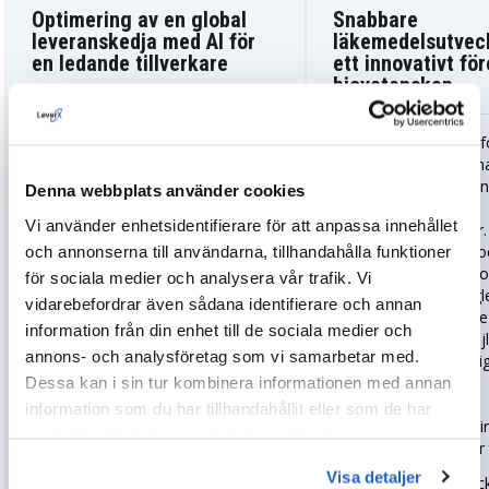
Optimering av en global
Snabbare
leveranskedja med AI för
läkemedelsutveck
en ledande tillverkare
ett innovativt fö
biovetenskap
Vår kund, en stor
fordonstillverkare, förlorade
Ett ledande bioteknik
miljontals kronor på grund av
behövde analysera m
produktionsförseningar och
genomiska dataset sn
Denna webbplats använder cookies
obalanser i lagren. För att
att påskynda sina
Vi använder enhetsidentifierare för att anpassa innehållet
säkerställa kostnadseffektiviteten i
forskningsprocedurer. 
och annonserna till användarna, tillhandahålla funktioner
deras verksamhet implementerade
utformade en säker o
vi en smart fabrikslösning genom
HPC-miljö (High-Perf
för sociala medier och analysera vår trafik. Vi
att absorbera IoT-sensordata i
Computing) på Google
vidarebefordrar även sådana identifierare och annan
Google Cloud och distribuera en
migrerade deras äldre
information från din enhet till de sociala medier och
prediktiv analysmodell på Vertex
arbetsflöden och möjl
annons- och analysföretag som vi samarbetar med.
AI.
robust analys med Bi
Dessa kan i sin tur kombinera informationen med annan
Resultatet blev
Resultaten
:
information som du har tillhandahållit eller som de har
40%
minskning av oplanerade
Genomiska bearbetnin
samlat in när du har använt deras tjänster.
maskinavbrott.
minskade från veckor t
Visa detaljer
15%
ökning av noggrannheten i
Forskningsteamen fick