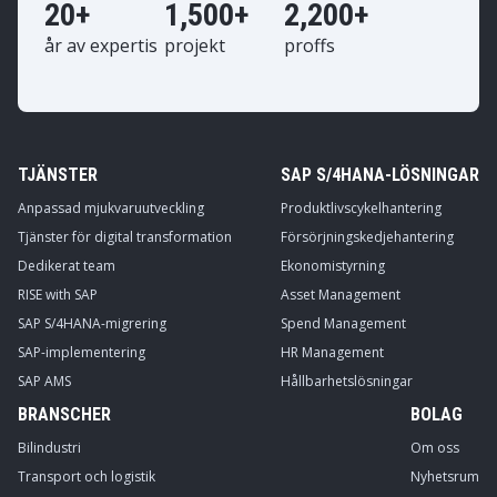
20+
1,500+
2,200+
år av expertis
projekt
proffs
TJÄNSTER
SAP S/4HANA-LÖSNINGAR
Anpassad mjukvaruutveckling
Produktlivscykelhantering
Tjänster för digital transformation
Försörjningskedjehantering
Dedikerat team
Ekonomistyrning
RISE with SAP
Asset Management
SAP S/4HANA-migrering
Spend Management
SAP-implementering
HR Management
SAP AMS
Hållbarhetslösningar
BRANSCHER
BOLAG
Bilindustri
Om oss
Transport och logistik
Nyhetsrum