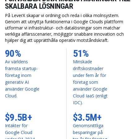
SKALBARA LÖSNINGAR
På LeverX skapar vi ordning och reda i olika molnsystem.
Genom att utnyttja funktionerna i Google Clouds plattform
utformar vi infrastruktur- och datalösningar som matchar
verkliga affärsscenarier, möjliggör snabbare innovation och
hjälper dig att upprätthålla operativ motståndskraft.
90%
51%
Av världens
Minskade
främsta startup-
driftskostnader
företag inom
under fem år för
generativ AI
företag som
använder Google
använder Google
Cloud.
Cloud IaaS (enligt
IDC).
$9.5B+
$3.5M+
Intäkter för
Genomsnittliga
Google Cloud
besparingar på