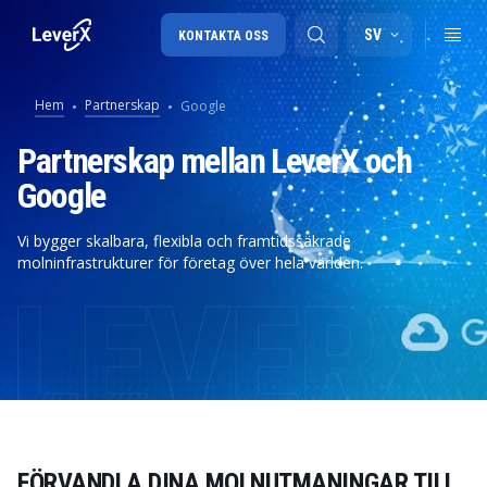
SV
KONTAKTA OSS
Hem
Partnerskap
Google
SAP-konsulttjänster
Partnerskap mellan LeverX och
Google
SAP Ariba
SAP EWM
Vi bygger skalbara, flexibla och framtidssäkrade
molninfrastrukturer för företag över hela världen.
FÖRVANDLA DINA MOLNUTMANINGAR TILL