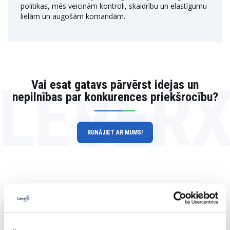
politikas, mēs veicinām kontroli, skaidrību un elastīgumu
lielām un augošām komandām.
LEVER
Vai esat gatavs pārvērst idejas un
nepilnības par konkurences priekšrocību?
RUNĀJIET AR MUMS!
Veiksmīgie stāsti, kas runā par daudz ko
Lūk, kā mēs esam palīdzējuši klientiem pārvērst Google
mākoņdatošanu par jaudīgu un elastīgu platformu, kas veidota