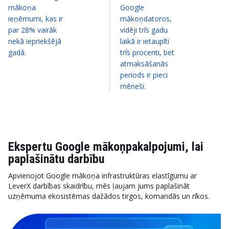
mākoņa
Google
ieņēmumi, kas ir
mākoņdatoros,
par 28% vairāk
vidēji trīs gadu
nekā iepriekšējā
laikā ir ietaupīti
gadā.
trīs procenti, bet
atmaksāšanās
periods ir pieci
mēneši.
Ekspertu Google mākoņpakalpojumi, lai
paplašinātu darbību
Apvienojot Google mākoņa infrastruktūras elastīgumu ar
LeverX darbības skaidrību, mēs ļaujam jums paplašināt
uzņēmuma ekosistēmas dažādos tirgos, komandās un rīkos.