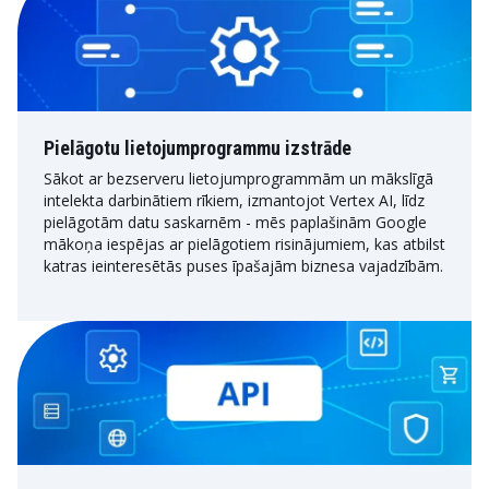
Pielāgotu lietojumprogrammu izstrāde
Sākot ar bezserveru lietojumprogrammām un mākslīgā
intelekta darbinātiem rīkiem, izmantojot Vertex AI, līdz
pielāgotām datu saskarnēm - mēs paplašinām Google
mākoņa iespējas ar pielāgotiem risinājumiem, kas atbilst
katras ieinteresētās puses īpašajām biznesa vajadzībām.