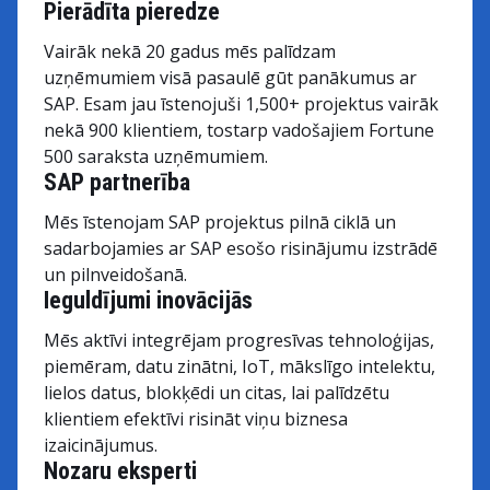
Pierādīta pieredze
Vairāk nekā 20 gadus mēs palīdzam
uzņēmumiem visā pasaulē gūt panākumus ar
SAP. Esam jau īstenojuši 1,500+ projektus vairāk
nekā 900 klientiem, tostarp vadošajiem Fortune
500 saraksta uzņēmumiem.
SAP partnerība
Mēs īstenojam SAP projektus pilnā ciklā un
sadarbojamies ar SAP esošo risinājumu izstrādē
un pilnveidošanā.
Ieguldījumi inovācijās
Mēs aktīvi integrējam progresīvas tehnoloģijas,
piemēram, datu zinātni, IoT, mākslīgo intelektu,
lielos datus, blokķēdi un citas, lai palīdzētu
klientiem efektīvi risināt viņu biznesa
izaicinājumus.
Nozaru eksperti