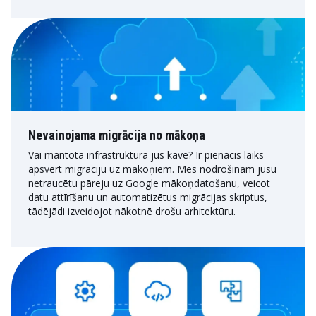
Nevainojama migrācija no mākoņa
Vai mantotā infrastruktūra jūs kavē? Ir pienācis laiks
apsvērt migrāciju uz mākoņiem. Mēs nodrošinām jūsu
netraucētu pāreju uz Google mākoņdatošanu, veicot
datu attīrīšanu un automatizētus migrācijas skriptus,
tādējādi izveidojot nākotnē drošu arhitektūru.