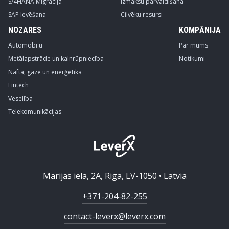
S/4HANA Migrācija
Izmaksu pārvaldīšana
SAP Ievēšana
Cilvēku resursi
NOZARES
KOMPĀNIJA
Automobiļu
Par mums
Metālapstrāde un kalnrūpniecība
Notikumi
Nafta, gāze un enerģētika
Fintech
Veselība
Telekomunikācijas
Marijas iela, 2A, Riga, LV-1050 • Latvia
+371-204-82-255
contact-leverx@leverx.com