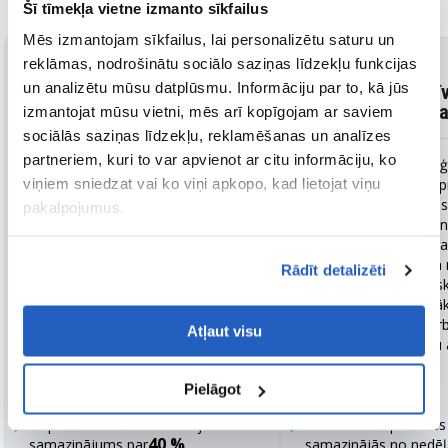
atbilstoši viņu darbībai.
Šī tīmekļa vietne izmanto sīkfailus
Mēs izmantojam sīkfailus, lai personalizētu saturu un
reklāmas, nodrošinātu sociālo saziņas līdzekļu funkcijas
Globālās piegādes ķēdes
Zāļu atklāšanas
un analizētu mūsu datplūsmu. Informāciju par to, kā jūs
optimizācija ar mākslīgo
paātrināšana dzī
intelektu ražošanas līderim
zinātņu inovator
izmantojat mūsu vietni, mēs arī kopīgojam ar saviem
sociālās saziņas līdzekļu, reklamēšanas un analīzes
partneriem, kuri to var apvienot ar citu informāciju, ko
Mūsu klients, ievērojams
Vadošam biotehnoloģ
viņiem sniedzat vai ko viņi apkopo, kad lietojat viņu
autoražotājs, zaudēja miljonus
uzņēmumam bija nep
ražošanas kavējumu un krājumu
ātrāk analizēt milzīg
pakalpojumus.
nelīdzsvarotības dēļ. Lai
datu kopas, lai paātri
nodrošinātu savas darbības
pētniecības procedūr
rentabilitāti, mēs ieviesām viedās
izstrādājām drošu u
Rādīt detalizēti
rūpnīcas risinājumu, absorbējot
augstas veiktspējas s
IoT sensoru datus Google
(HPC) vidi Google mā
mākoņdatoros un izvietojot
pārvietojot vecās dar
Atļaut visu
prognozēšanas analīzes modeli
un nodrošinot stabilu a
Vertex AI.
BigQuery.
Pielāgot
Rezultāti:
Rezultāti
:
Neplānoto mašīnu dīkstāvju
Genomikas apstrādes 
40 %
samazinājums par
.
samazinājās no nedēļ