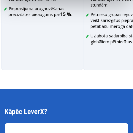
stundām.
Pieprasījuma prognozēšanas
15 %
precizitātes pieaugums par
.
Pētnieku grupas ieguv
veikt sarežģītus piepr
petabaitu mēroga dat
Uzlabota sadarbība st
globāliem pētniecības
Kāpēc LeverX?