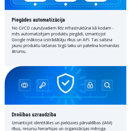
Piegādes automatizācija
No CI/CD cauruļvadiem līdz infrastruktūrai kā kodam -
mēs automatizējam produktu piegādi, izmantojot
Google mākoņa izstrādātāju rīkus un API. Tas saīsina
jaunu produktu laišanas tirgū laiku un palielina komandas
ātrumu.
Drošības uzraudzība
Izmantojot identitātes un piekļuves pārvaldības (IAM)
rīkus, resursu hierarhijas un organizācijas mēroga