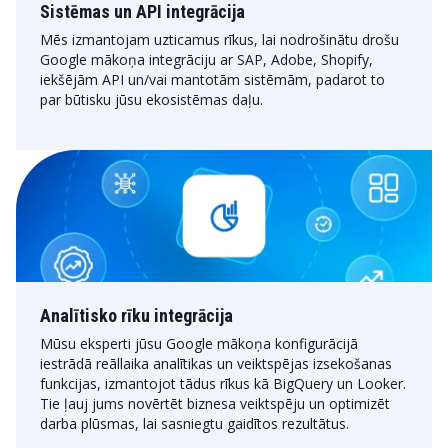
Sistēmas un API integrācija
Mēs izmantojam uzticamus rīkus, lai nodrošinātu drošu
Google mākoņa integrāciju ar SAP, Adobe, Shopify,
iekšējām API un/vai mantotām sistēmām, padarot to
par būtisku jūsu ekosistēmas daļu.
Analītisko rīku integrācija
Mūsu eksperti jūsu Google mākoņa konfigurācijā
iestrādā reāllaika analītikas un veiktspējas izsekošanas
funkcijas, izmantojot tādus rīkus kā BigQuery un Looker.
Tie ļauj jums novērtēt biznesa veiktspēju un optimizēt
darba plūsmas, lai sasniegtu gaidītos rezultātus.