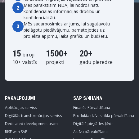
Mēs parakstīsim NDA, lai nodrošinātu
2
konfidenciālas informācijas drošību un
konfidencialitāti.
Mēs sadarbosimies ar jums, lai sagatavotu
3
pielāgotu piedāvājumu, pamatojoties uz
projekta apjomu, laika grafiku un budžetu.
15
1500+
20+
biroji
10+ valstīs
projekti
gadu pieredze
PAKALPOJUMI
SAP S/4HANA
Aplikācijas serviss
Finanšu Pārvaldīšana
Digitālās transformācijas serviss
Produkta dzīves cikla pārvaldīšana
Dedicated development team
Digitālā piegādes ķēde
RISE with SAP
Aktīvu pārvaldīšana