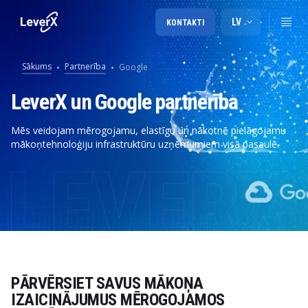
LV
KONTAKTI
Sākums
Partnerība
Google
LeverX un Google partnerība
Mēs veidojam mērogojamu, elastīgu un nākotnē pielāgojamu
mākoņtehnoloģiju infrastruktūru uzņēmumiem visā pasaulē.
PĀRVĒRSIET SAVUS MĀKOŅA
IZAICINĀJUMUS MĒROGOJAMOS