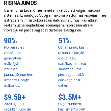
RISINĀJUMOS
Uzņēmumā LeverX mēs ieviešam kārtību atšķirīgās mākoņa
sistēmās. Izmantojot Google mākoņa platformas iespējas, mēs
izstrādājam infrastruktūras un datu risinājumus, kas atbilst
reāliem uzņēmējdarbības scenārijiem, nodrošina ātrāku
inovāciju un palīdz saglabāt darbības elastīgumu.
90%
51%
No pasaules
Uzņēmumu, kas
vadošajiem
izmanto Google
ģeneratīvā
Cloud IaaS,
mākslīgā
darbības izmaksu
intelekta
samazinājums
jaunuzņēmumiem
piecu gadu laikā
izmanto Google
(saskaņā ar IDC
mākoņus.
datiem).
$9.5B+
$3.5M+
2024. gada 1.
Uzņēmumiem,
ceturksnī Google
kas izmanto SAP