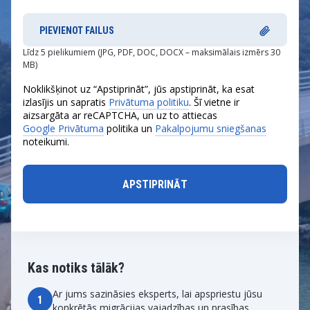
PIEVIENOT FAILUS
Līdz 5 pielikumiem (JPG, PDF, DOC, DOCX – maksimālais izmērs 30
MB)
Noklikšķinot uz “Apstiprināt”, jūs apstiprināt, ka esat
izlasījis un sapratis
Privātuma politiku
. Šī vietne ir
aizsargāta ar reCAPTCHA, un uz to attiecas
Google Privātuma
politika un
Pakalpojumu sniegšanas
noteikumi.
Kas notiks tālāk?
Ar jums sazināsies eksperts, lai apspriestu jūsu
1
konkrētās migrācijas vajadzības un prasības.