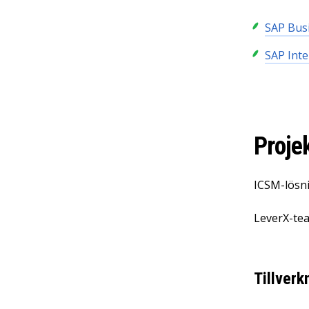
SAP Bus
SAP Inte
Proje
ICSM-lösni
LeverX-tea
Tillver