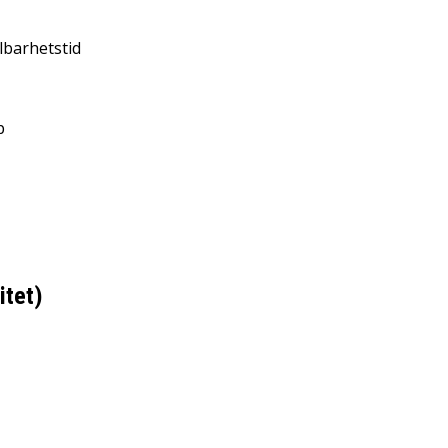
lbarhetstid
p
itet)