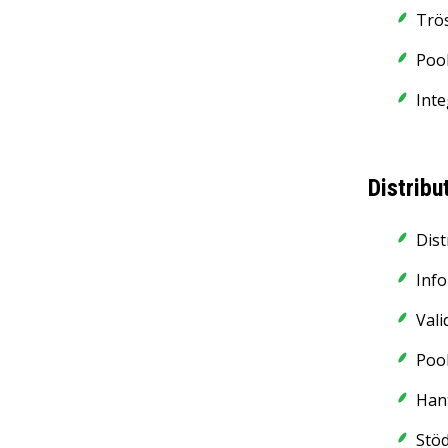
Trö
Pool
Inte
Distrib
Dist
Info
Vali
Pool
Hant
Stöd