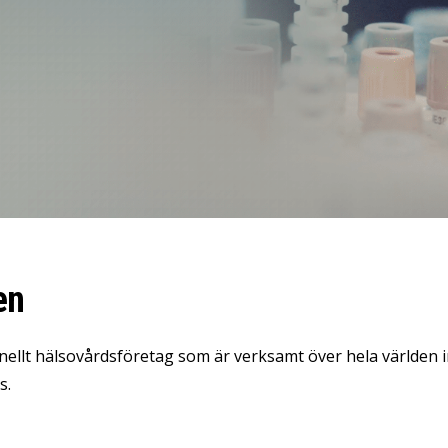
LeverX' Fiori-tjänster
INTEGRATION
SAP AI C
SAP Integration Suite
en
nellt hälsovårdsföretag som är verksamt över hela världen i
s.