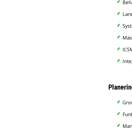
Beha
Land
Sys
Mast
ICSM
Int
Planerin
Grov
Funk
Manu