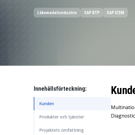
HR Management
Läkemedelsindustrin
SAP BTP
SAP ICSM
Data och analys
Hållbarhetslösningar
Trygghet och tillit
Kund
Innehållsförteckning:
Kunden
Multinatio
Diagnostic
Produkter och tjänster
Projektets omfattning