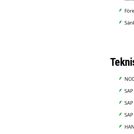
Före
Sän
Tekni
NOD
SAP
SAP
SAP
HAN