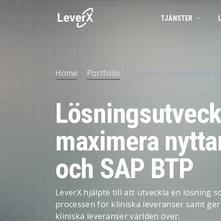
TJÄNSTER
SAP-TJÄNSTER
BUSINESS TECHNOLOGY PLATFORM
FRAMGÅNGSBERÄTTELSER
SAP-konsulttjän
Home
Portfolio
Solution Development f
APPLIKATIONSTJÄNSTER
SAP S/4HANA-LÖSNINGAR
PRODUKTER
SAP Ariba
Lösningsutveckl
SAP EWM
Produktlivscykelhantering
SAP I MOLNET
Försörjningskedjehantering
maximera nytt
ARTIFICIELL INTELLIGENS (AI)
Spend Management
och SAP BTP
Ekonomistyrning
Marknadsföring och försäljning
LeverX hjälpte till att utveckla en lösning
processen för kliniska leveranser samt ger 
Asset Management
kliniska leveranser världen över.