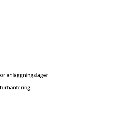
 för anläggningslager
eturhantering