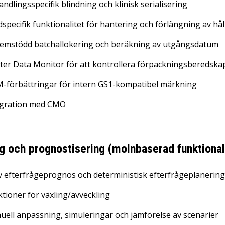
ndlingsspecifik blindning och klinisk serialisering
specifik funktionalitet för hantering och förlängning av hål
temstödd batchallokering och beräkning av utgångsdatum
er Data Monitor för att kontrollera förpackningsberedska
-förbättringar för intern GS1-kompatibel märkning
egration med CMO
g och prognostisering (molnbaserad funktional
 efterfrågeprognos och deterministisk efterfrågeplanering
tioner för växling/avveckling
ell anpassning, simuleringar och jämförelse av scenarier