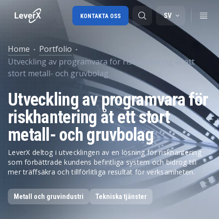
SV
KONTAKTA OSS
Home
Portfolio
Utveckling av programvara för riskhantering åt ett
SAP-konsulttjänster
stort metall- och gruvbolag
SAP Ariba
Utveckling av programvara för
SAP EWM
riskhantering åt ett stort
metall- och gruvbolag
LeverX deltog i utvecklingen av en lösning för riskhantering
som förbättrade kundens befintliga system och bidrog till
mer träffsäkra och tillförlitliga resultat för verksamheten.
Metall och gruvindustri
Tekniska tjänster