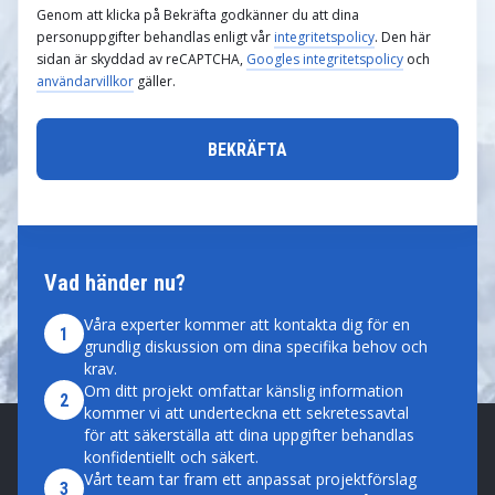
Genom att klicka på Bekräfta godkänner du att dina
personuppgifter behandlas enligt vår
integritetspolicy
. Den här
sidan är skyddad av reCAPTCHA,
Googles integritetspolicy
och
användarvillkor
gäller.
Vad händer nu?
Våra experter kommer att kontakta dig för en
1
grundlig diskussion om dina specifika behov och
krav.
Om ditt projekt omfattar känslig information
2
kommer vi att underteckna ett sekretessavtal
för att säkerställa att dina uppgifter behandlas
konfidentiellt och säkert.
Vårt team tar fram ett anpassat projektförslag
3