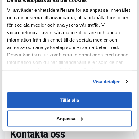
Denna webbplats använder cookies
På kort tid försåg LeverX kunden med en
användarvänlig lösning som uppfyllde alla krav,
Vi använder enhetsidentifierare för att anpassa innehållet
inklusive omfattande riskhanteringsfunktioner. Den
och annonserna till användarna, tillhandahålla funktioner
levererade lösningen bidrar till den övergripande
för sociala medier och analysera vår trafik. Vi
vidarebefordrar även sådana identifierare och annan
förbättringen av systemet och hjälper företaget att
information från din enhet till de sociala medier och
uppnå sina affärsmål.
annons- och analysföretag som vi samarbetar med.
Dessa kan i sin tur kombinera informationen med annan
information som du har tillhandahållit eller som de har
samlat in när du har använt deras tjänster.
More Case Studies
Visa detaljer
Tillåt alla
Anpassa
Kontakta oss