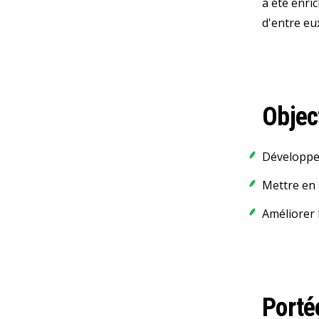
a été enri
d'entre eu
Object
Développer
Mettre en 
Améliorer l
Porté