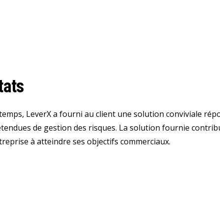
T
tats
temps, LeverX a fourni au client une solution conviviale rép
étendues de gestion des risques. La solution fournie contrib
ntreprise à atteindre ses objectifs commerciaux.