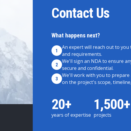
Contact Us
What happens next?
An expert will reach out to you 
1
and requirements.
We'll sign an NDA to ensure any
2
secure and confidential.
We'll work with you to prepare
3
on the project's scope, timeline
20+
1,500+
years of expertise
projects