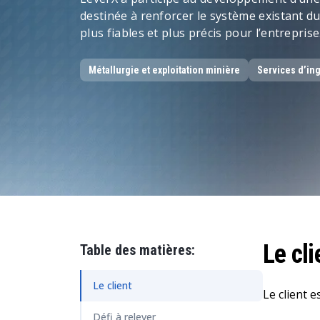
Données et analytique
destinée à renforcer le système existant du 
plus fiables et plus précis pour l’entreprise
Gestion de la durabilité
Métallurgie et exploitation minière
Services d’in
Le cli
Table des matières:
Le client
Le client 
Défi à relever