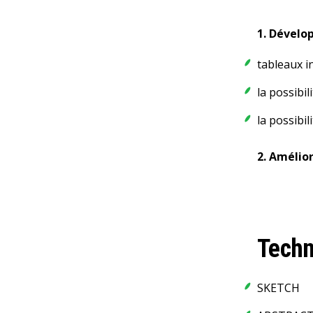
1. Dévelo
tableaux i
la possibil
la possibil
2. Amélio
Techn
SKETCH