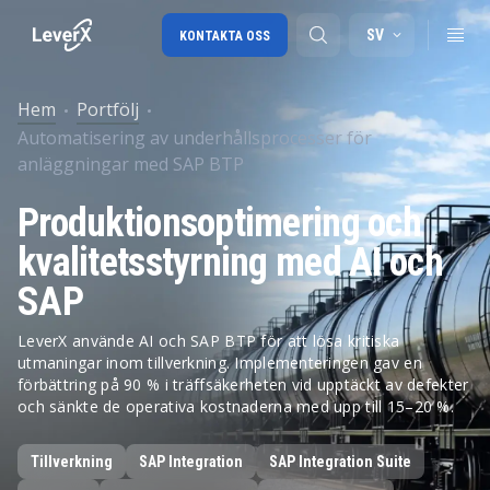
SV
KONTAKTA OSS
Hem
Portfölj
Automatisering av underhållsprocesser för
SAP-konsulttjänster
anläggningar med SAP BTP
SAP Ariba
Produktionsoptimering och
SAP EWM
kvalitetsstyrning med AI och
SAP
LeverX använde AI och SAP BTP för att lösa kritiska
utmaningar inom tillverkning. Implementeringen gav en
förbättring på 90 % i träffsäkerheten vid upptäckt av defekter
och sänkte de operativa kostnaderna med upp till 15–20 %.
Tillverkning
SAP Integration
SAP Integration Suite