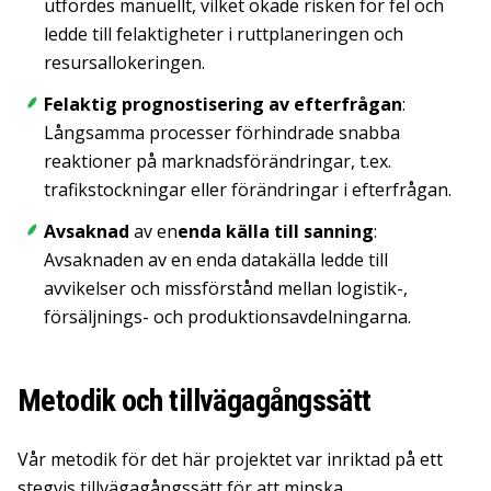
utfördes manuellt, vilket ökade risken för fel och
ledde till felaktigheter i ruttplaneringen och
resursallokeringen.
Felaktig prognostisering av efterfrågan
:
Långsamma processer förhindrade snabba
reaktioner på marknadsförändringar, t.ex.
trafikstockningar eller förändringar i efterfrågan.
Avsaknad
av en
enda källa till sanning
:
Avsaknaden
av en
enda datakälla ledde till
avvikelser
och missförstånd mellan logistik-,
försäljnings- och produktionsavdelningarna.
Metodik och tillvägagångssätt
Vår metodik för det här projektet var inriktad på ett
stegvis tillvägagångssätt för att minska