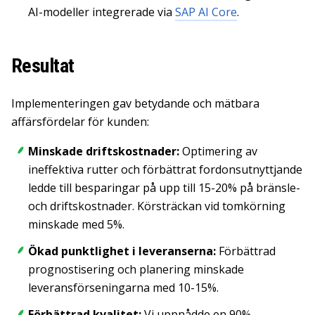
AI-modeller integrerade via
SAP AI Core
.
Resultat
Implementeringen gav betydande och mätbara
affärsfördelar för kunden:
Minskade driftskostnader:
Optimering av
ineffektiva rutter och förbättrat fordonsutnyttjande
ledde till besparingar på upp till 15-20% på bränsle-
och driftskostnader. Körsträckan vid tomkörning
minskade med 5%.
Ökad punktlighet i leveranserna:
Förbättrad
prognostisering och planering minskade
leveransförseningarna med 10-15%.
Förbättrad kvalitet:
Vi uppnådde en 90%