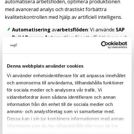
automatisera arbetsflöden, optimera produktionen
med avancerad analys och drastiskt förbättra
kvalitetskontrollen med hjälp av artificiell intelligens.
Automatisering
av
arbetsflöden
: Vi använde
SAP
Build Process Automation
för att effektivisera och
automatisera viktiga arbetsflöden.
Analys och optimering
: Lösningen utnyttjar
SAP
Analytics Cloud
för avancerad analys, vilket bidrar
Denna webbplats använder cookies
till att optimera produktionsvolymen.
Vi använder enhetsidentifierare för att anpassa innehållet
och annonserna till användarna, tillhandahålla funktioner
AI-driven kvalitetskontroll:
Integrationen av AI
för sociala medier och analysera vår trafik. Vi
med SAP BTP AI Core förbättrade produktkvaliteten
vidarebefordrar även sådana identifierare och annan
avsevärt. Systemet upptäcker nu defekter med
90%
information från din enhet till de sociala medier och
högre noggrannhet
än mänskliga inspektörer.
annons- och analysföretag som vi samarbetar med.
Datahantering i realtid
: Genom att använda SAP
Dessa kan i sin tur kombinera informationen med annan
Datasphere möjliggjorde vi insamling och analys i
information som du har tillhandahållit eller som de har
samlat in när du har använt deras tjänster.
realtid av stora volymer produktionsdata, vilket ger