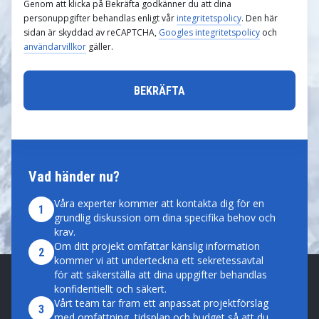
Genom att klicka på Bekräfta godkänner du att dina
personuppgifter behandlas enligt vår
integritetspolicy
. Den här
sidan är skyddad av reCAPTCHA,
Googles integritetspolicy
och
användarvillkor
gäller.
Vad händer nu?
Våra experter kommer att kontakta dig för en
1
grundlig diskussion om dina specifika behov och
krav.
Om ditt projekt omfattar känslig information
2
kommer vi att underteckna ett sekretessavtal
för att säkerställa att dina uppgifter behandlas
konfidentiellt och säkert.
Vårt team tar fram ett anpassat projektförslag
3
med omfattning, tidsplan och budget så att du