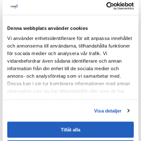
Omvandlingen av processen för planering av
kvalitetsinspektioner gav resultat med stor
genomslagskraft, vilket bevisar värdet av RPA inom
Denna webbplats använder cookies
tekniska områden:
Vi använder enhetsidentifierare för att anpassa innehållet
och annonserna till användarna, tillhandahålla funktioner
120% ROI för projektet
: Lösningen betalade sig
för sociala medier och analysera vår trafik. Vi
själv inom det första året genom att drastiskt
vidarebefordrar även sådana identifierare och annan
minska antalet ingenjörstimmar som krävdes för
information från din enhet till de sociala medier och
manuella repetitiva uppgifter.
annons- och analysföretag som vi samarbetar med.
Dessa kan i sin tur kombinera informationen med annan
5,4 månaders återbetalningstid
uppnåddes trots
information som du har tillhandahållit eller som de har
den tekniska komplexiteten i integrationen mellan
samlat in när du har använt deras tjänster.
olika plattformar (CAD och SAP).
Visa detaljer
Tillåt alla
More Case Studies