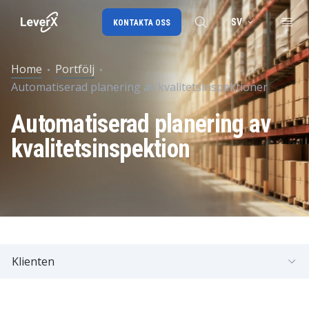
SV
KONTAKTA OSS
Home
Portfölj
Automatiserad planering av kvalitetsinspektioner
SAP-konsulttjänster
Automatiserad planering av
SAP Ariba
kvalitetsinspektion
SAP EWM
Klienten