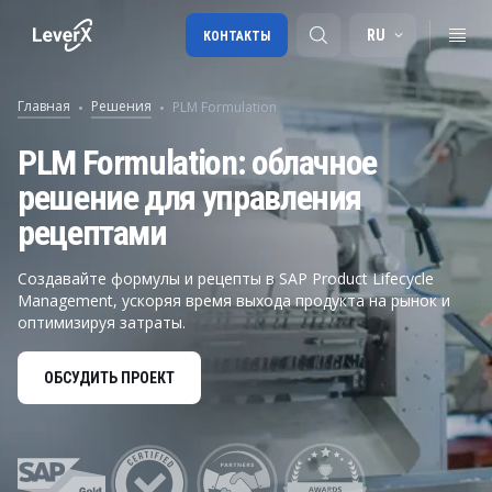
RU
КОНТАКТЫ
Главная
Решения
PLM Formulation
Внедрение SAP
PLM Formulation: облачное
решение для управления
Лицензии SAP
рецептами
SAP BTP
SAP Transportation Management
Создавайте формулы и рецепты в SAP Product Lifecycle
Management, ускоряя время выхода продукта на рынок и
SAP SuccessFactors
оптимизируя затраты.
ОБСУДИТЬ ПРОЕКТ