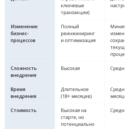
ключевые
настрое
транзакции)
Изменение
Полный
Минима
бизнес-
реинжиниринг
изменен
процессов
и оптимизация
сохране
текущи
процес
Сложность
Высокая
Средняя
внедрения
Время
Длительное
Среднее
внедрения
(18+ месяцев)
месяцев
Стоимость
Высокая на
Средняя
старте, но
потенциально