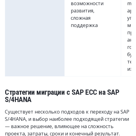
возможности
me
развития,
арх
сложная
уп
поддержка
мод
пр
ана
гот
бу
тех
из
Стратегии миграции с SAP ECC на SAP
S/4HANA
Существует несколько подходов к переходу на SAP
S/4HANA, и выбор наиболее подходящей стратегии
— важное решение, влияющее на сложность
проекта, затраты, сроки и конечный результат.