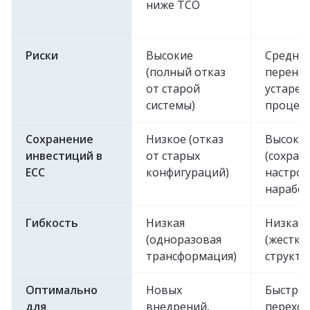
ниже TCO
Риски
Высокие
Средние
(полный отказ
перенос
от старой
устаре
системы)
процесс
Сохранение
Низкое (отказ
Высоко
инвестиций в
от старых
(сохран
ECC
конфигураций)
настрой
наработ
Гибкость
Низкая
Низкая
(одноразовая
(жестка
трансформация)
структу
Оптимально
Новых
Быстры
для
внедрений,
переход