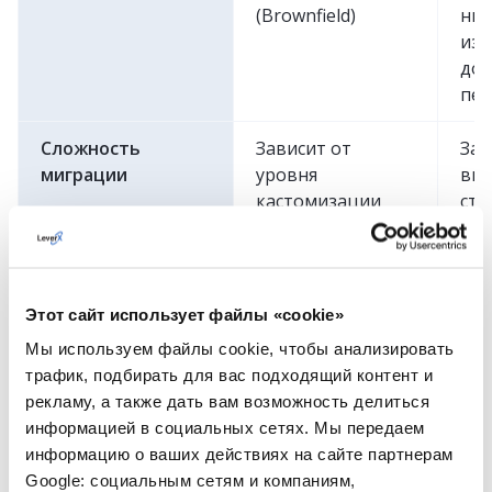
(Brownfield)
ниж
изд
дол
пер
Сложность
Зависит от
Зав
миграции
уровня
вы
кастомизации
стр
(Gr
на 
Поддержка
Основная
Дол
Этот сайт использует файлы «cookie»
поддержка
под
Мы используем файлы cookie, чтобы анализировать
завершается в
рег
трафик, подбирать для вас подходящий контент и
2027 году
обн
рекламу, а также дать вам возможность делиться
информацией в социальных сетях. Мы передаем
Встроенная
Часто требует
Вст
информацию о ваших действиях на сайте партнерам
аналитика
внешней системы
ана
Google: социальным сетям и компаниям,