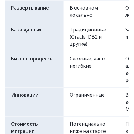
Развертывание
В основном
Обл
локально
лок
База данных
Традиционные
SAP
(Oracle, DB2 и
mem
другие)
Бизнес-процессы
Сложные, часто
Оп
негибкие
ада
во
ре
Инновации
Ограниченные
Вс
воз
МО,
Стоимость
Потенциально
По
миграции
ниже на старте
выш