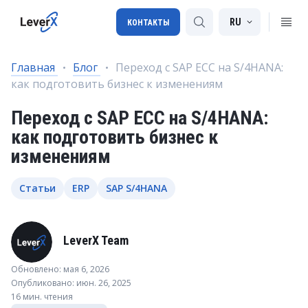
RU
КОНТАКТЫ
Главная
Блог
Переход с SAP ECC на S/4HANA:
как подготовить бизнес к изменениям
Внедрение SAP
Переход с SAP ECC на S/4HANA:
Лицензии SAP
как подготовить бизнес к
SAP BTP
изменениям
SAP Transportation Management
Статьи
ERP
SAP S/4HANA
SAP SuccessFactors
LeverX Team
Обновлено: мая 6, 2026
Опубликовано: июн. 26, 2025
16 мин. чтения