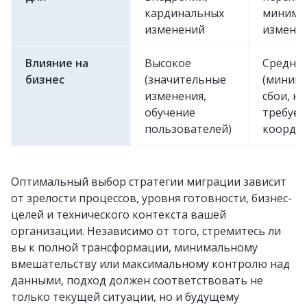
кардинальных
минима
изменений
измене
Влияние на
Высокое
Средне
бизнес
(значительные
(миним
изменения,
сбои, но
обучение
требует
пользователей)
коорди
Оптимальный выбор стратегии миграции зависит
от зрелости процессов, уровня готовности, бизнес-
целей и технического контекста вашей
организации. Независимо от того, стремитесь ли
вы к полной трансформации, минимальному
вмешательству или максимальному контролю над
данными, подход должен соответствовать не
только текущей ситуации, но и будущему