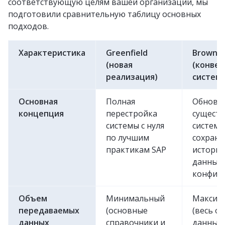
соответствующую целям вашей организации, мы
подготовили сравнительную таблицу основных
подходов.
Характеристика
Greenfield
Brownfi
(новая
(конвер
реализация)
систем
Основная
Полная
Обновл
концепция
перестройка
сущест
системы с нуля
системы
по лучшим
сохран
практикам SAP
историч
данных 
конфиг
Объем
Минимальный
Максим
передаваемых
(основные
(весь о
данных
справочники и
данных 