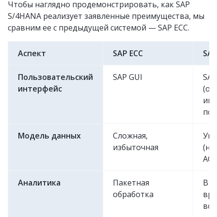
Чтобы наглядно продемонстрировать, как SAP
S/4HANA реализует заявленные преимущества, мы
сравним ее с предыдущей системой — SAP ECC.
Аспект
SAP ECC
SAP
Пользовательский
SAP GUI
SAP
интерфейс
(от
инт
пон
Модель данных
Сложная,
Уп
избыточная
(на
AC
Аналитика
Пакетная
В р
обработка
вре
вс