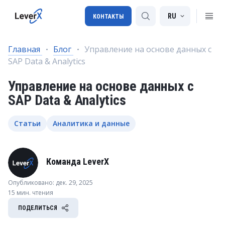
RU
КОНТАКТЫ
Главная
Блог
Управление на основе данных с
SAP Data & Analytics
Внедрение SAP
Управление на основе данных с
Лицензии SAP
SAP Data & Analytics
SAP BTP
SAP Transportation Management
Статьи
Аналитика и данные
SAP SuccessFactors
Команда LeverX
Опубликовано: дек. 29, 2025
15 мин. чтения
ПОДЕЛИТЬСЯ