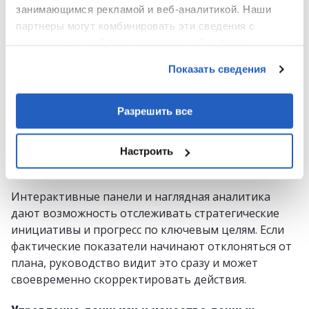
Прогнозирование и сценарные проверки
занимающимся рекламой и веб-аналитикой. Наши
партнеры могут комбинировать эти сведения с
Инструменты прогнозирования помогают
предоставленной вами информацией, а также
анализировать возможные варианты развития
данными, которые они получили при использовании
событий, проверять допущения и заранее
Показать сведения
вами их сервисов.
готовиться к изменениям на рынке. Это снижает
неопределенность и позволяет принимать
Разрешить все
решения более осознанно, даже в сложной и
быстро меняющейся ситуации.
Настроить
Визуализация ключевых показателей и контроль
стратегии
Интерактивные панели и наглядная аналитика
дают возможность отслеживать стратегические
инициативы и прогресс по ключевым целям. Если
фактические показатели начинают отклоняться от
плана, руководство видит это сразу и может
своевременно скорректировать действия.