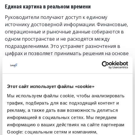
Единая картина в реальном времени
Руководители получают доступ к единому
источнику достоверной информации. Финансовые,
операционные и рыночные данные собираются в
одном пространстве и не расходятся между
подразделениями. Это устраняет разночтения в
цифрах и позволяет принимать решения на основе
актуальной и согласованной информации.
Финансовое и стратегическое моделирование
SAP Data & Analytics позволяет просчитывать
Этот сайт использует файлы «cookie»
различные сценарии развития бизнеса, инвестиций
Мы используем файлы cookie, чтобы анализировать
и рынка. Руководство может оценивать отдачу от
трафик, подбирать для вас подходящий контент и
вложений, увязывать бюджеты со стратегическими
рекламу, а также дать вам возможность делиться
целями и заранее учитывать долгосрочные
информацией в социальных сетях. Мы передаем
тенденции, а не ориентироваться только на
информацию о ваших действиях на сайте партнерам
прошлые показатели.
Google: социальным сетям и компаниям,