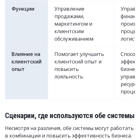
Функции
Управление
Управл
продажами,
финанс
маркетингом и
произв
клиентским
процес
обслуживанием
логисти
Влияние на
Помогает улучшить
Способ
клиентский
клиентский опыт и
эффект
опыт
повысить
бизнеса
лояльность
управл
ресурса
процес
Сценарии, где используются обе системы
Несмотря на различия, обе системы могут работать
в комбинации и повысить эффективность бизнеса.