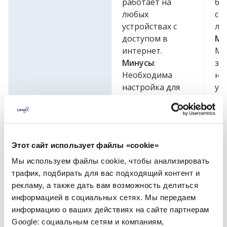
работает на
бе
любых
со
устройствах с
ло
доступом в
Ми
интернет.
Мо
Минусы
:
за
Необходима
на
настройка для
уд
использования в
до
условиях
ка
ограниченного
доступа.
Этот сайт использует файлы «cookie»
Мы используем файлы cookie, чтобы анализировать
Популярные CRM-системы на рынке
трафик, подбирать для вас подходящий контент и
рекламу, а также дать вам возможность делиться
информацией в социальных сетях. Мы передаем
Согласно
Statista
, компании сегодня чаще
информацию о ваших действиях на сайте партнерам
выбирают следующие системы:
Google: социальным сетям и компаниям,