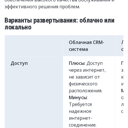
эффективного решения проблем.
Варианты развертывания: облачно или
локально
Облачная CRM-
Ло
система
си
Доступ
Плюсы
: Доступ
Пл
через интернет,
за
не зависит от
ка
физического
ин
расположения.
Ми
Минусы
:
ог
Требуется
ло
надежное
се
интернет-
соединение.