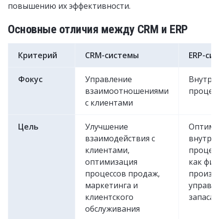
повышению их эффективности.
Основные отличия между CRM и ERP
Критерий
CRM-системы
ERP-си
Фокус
Управление
Внутрен
взаимоотношениями
процес
с клиентами
Цель
Улучшение
Оптими
взаимодействия с
внутре
клиентами,
процесс
оптимизация
как фин
процессов продаж,
произв
маркетинга и
управл
клиентского
запаса
обслуживания