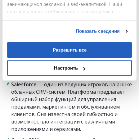
занимающимся рекламой и веб-аналитикой. Наши
SAP CRM
предлагает инструменты для
партнеры могут комбинировать эти сведения с
управления продажами, маркетингом и
предоставленной вами информацией, а также
обслуживанием клиентов. Благодаря интеграции
данными, которые они получили при использовании
с другими модулями SAP, такими как
SAP
Показать сведения
вами их сервисов.
S/4HANA
, система позволяет эффективно
управлять сложными процессами и
Разрешить все
предоставляет единую картину взаимодействия
с клиентами. SAP CRM подходит для крупных
предприятий, которым необходима высокая
Настроить
степень кастомизации и масштабируемость.
Salesforce
— один из ведущих игроков на рынке
облачных CRM-систем. Платформа предлагает
обширный набор функций для управления
продажами, маркетингом и обслуживанием
клиентов. Она известна своей гибкостью и
возможностью интеграции с различными
приложениями и сервисами.