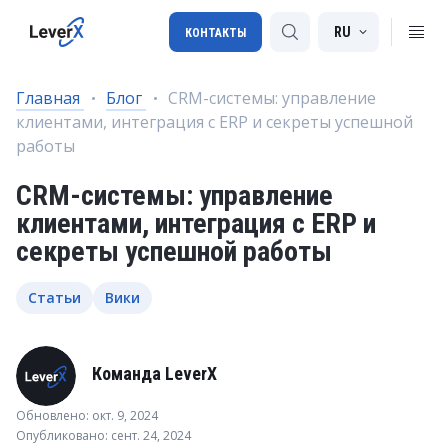
RU
КОНТАКТЫ
Главная
Блог
CRM-системы: управление
клиентами, интеграция с ERP и секреты успешной
Внедрение SAP
работы
Лицензии SAP
CRM-системы: управление
SAP BTP
клиентами, интеграция с ERP и
секреты успешной работы
SAP Transportation Management
SAP SuccessFactors
Статьи
Вики
Команда LeverX
Обновлено: окт. 9, 2024
Опубликовано: сент. 24, 2024