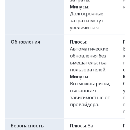
Минусы
:
ин
Долгосрочные
затраты могут
увеличиться.
Обновления
Плюсы
:
Пл
Автоматические
Во
обновления без
ко
вмешательства
пр
пользователей.
об
Минусы
:
Ми
Возможны риски,
Об
связанные с
ус
зависимостью от
вр
провайдера.
во
пр
Безопасность
Плюсы
: За
Пл