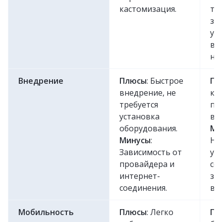
кастомизация.
тр
зн
ус
вр
на
Внедрение
Плюсы
: Быстрое
Пл
внедрение, не
ко
требуется
пр
установка
вн
оборудования.
Ми
Минусы
:
Не
Зависимость от
ус
провайдера и
се
интернет-
за
соединения.
вр
Мобильность
Плюсы
: Легко
Пл