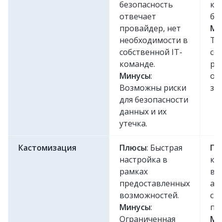
безопасность
ко
отвечает
бе
провайдер, нет
Ми
необходимости в
Тр
собственной IT-
со
команде.
ре
Минусы
:
об
Возможны риски
за
для безопасности
данных и их
утечка.
Кастомизация
Плюсы
: Быстрая
Пл
настройка в
ка
рамках
во
предоставленных
ад
возможностей.
сп
Минусы
:
по
Ограниченная
Ми