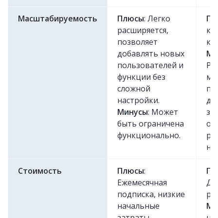
Масштабируемость
Плюсы
: Легко
Пл
расширяется,
ко
позволяет
ко
добавлять новых
Ми
пользователей и
Ра
функции без
мо
сложной
по
настройки.
до
Минусы
: Может
за
быть ограничена
об
функционально.
ре
на
Стоимость
Плюсы
:
Пл
Ежемесячная
До
подписка, низкие
ра
начальные
Ми
затраты.
на