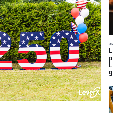
INTEGRĀC
LeverX's Fiori Services
MĀKSLĪGAIS INTELEKTS
SAP Integ
SAP AI Services
SAP AI Core & AI Launchpad
06
L
p
L
g