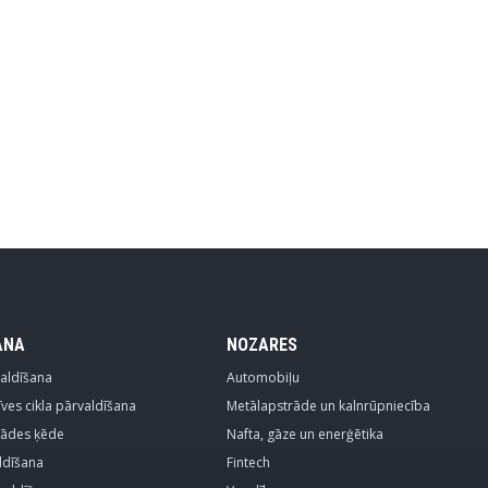
ANA
NOZARES
valdīšana
Automobiļu
ves cikla pārvaldīšana
Metālapstrāde un kalnrūpniecība
egādes ķēde
Nafta, gāze un enerģētika
ldīšana
Fintech