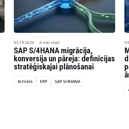
03.19.2026
6 min read
03
·
SAP S/4HANA migrācija,
M
konversija un pāreja: definīcijas
d
stratēģiskajai plānošanai
p
ā
Articles
ERP
SAP S/4HANA