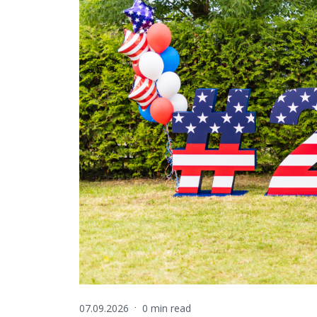
Dati un analītika
Ilgtspējas risinājumi
07.09.2026
0 min read
·