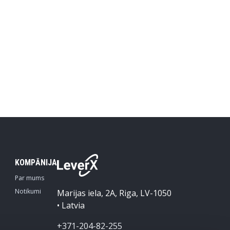
KOMPĀNIJA
Par mums
Notikumi
Marijas iela, 2A, Riga, LV-1050
• Latvia
+371-204-82-255