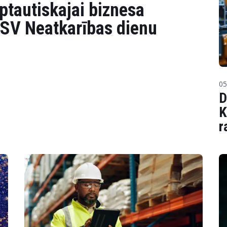
ptautiskajai biznesa
 ASV Neatkarības dienu
05
D
K
r