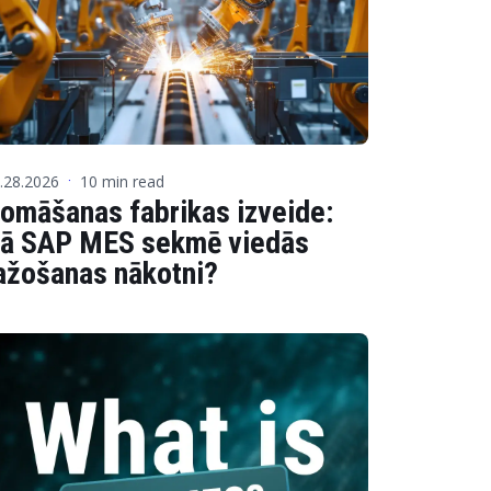
.28.2026
10 min read
·
omāšanas fabrikas izveide:
ā SAP MES sekmē viedās
ažošanas nākotni?