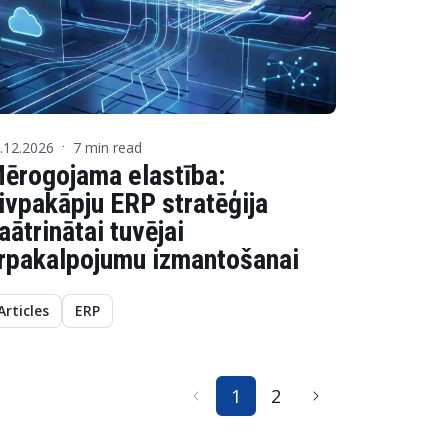
.12.2026
7 min read
·
ērogojama elastība:
ivpakāpju ERP stratēģija
aātrinātai tuvējai
rpakalpojumu izmantošanai
Articles
ERP
1
2