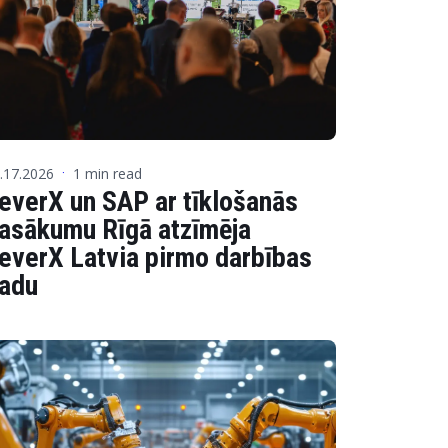
IJA
ration Suite
.17.2026
1 min read
·
everX un SAP ar tīklošanās
asākumu Rīgā atzīmēja
everX Latvia pirmo darbības
adu