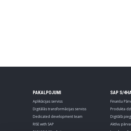
PAKALPOJUMI
SAP S/4H
Aplikācijas serviss
Finanšu Pār
Digitālās transformācijas serviss
Produkta dzī
Dedicated development team
Digitālā pi
RISE with SAP
Aktīvu pārva