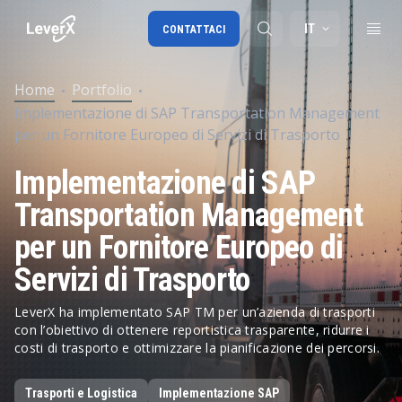
IT
CONTATTACI
Home
Portfolio
Implementazione di SAP Transportation Management
Migrazione a SAP S/4HANA
per un Fornitore Europeo di Servizi di Trasporto
RISE with SAP
Implementazione di SAP
SAP Ariba
Transportation Management
Digital Supply Chain
per un Fornitore Europeo di
Servizi di Trasporto
LeverX ha implementato SAP TM per un’azienda di trasporti
con l’obiettivo di ottenere reportistica trasparente, ridurre i
costi di trasporto e ottimizzare la pianificazione dei percorsi.
Trasporti e Logistica
Implementazione SAP