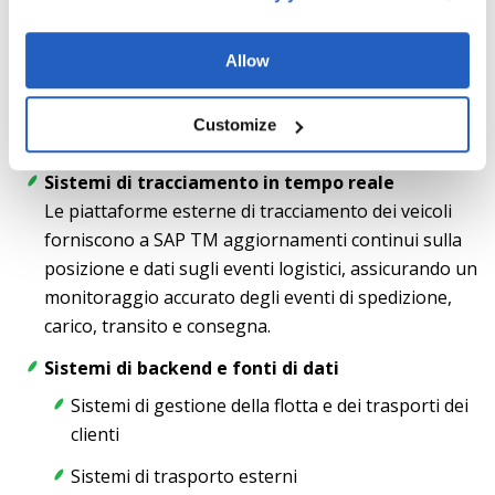
L'integrazione con soluzioni telematiche di terze
parti consente lo scambio di dati in tempo reale tra i
Allow
conducenti e SAP TM, comprese le istruzioni di
percorso, gli aggiornamenti sul traffico e le
Customize
notifiche di attività.
Sistemi di tracciamento in tempo reale
Le piattaforme esterne di tracciamento dei veicoli
forniscono a SAP TM aggiornamenti continui sulla
posizione e dati sugli eventi logistici, assicurando un
monitoraggio accurato degli eventi di spedizione,
carico, transito e consegna.
Sistemi di backend e fonti di dati
Sistemi di gestione della flotta e dei trasporti dei
clienti
Sistemi di trasporto esterni