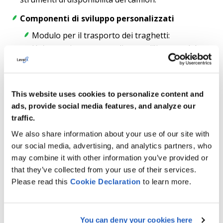
Componenti di sviluppo personalizzati
Modulo per il trasporto dei traghetti:
Un'estensione personalizzata all'interno del
framework SAP TM per supportare processi di
spedizione specifici per i traghetti.
Automazione della ricerca di camion:
This website uses cookies to personalize content and
Un'integrazione personalizzata con una
ads, provide social media features, and analyze our
soluzione di terze parti per la disponibilità e
traffic.
l'assegnazione degli autocarri.
We also share information about your use of our site with
our social media, advertising, and analytics partners, who
Integrazione del motore di ottimizzazione dei
may combine it with other information you’ve provided or
percorsi: Connessione a un sistema di routing
that they’ve collected from your use of their services.
esterno progettato per la logistica dei camion
Please read this
Cookie
Declaration
to learn more.
per migliorare l'accuratezza della pianificazione
dei tour.
You can deny your cookies here
Telematica e sistemi di bordo