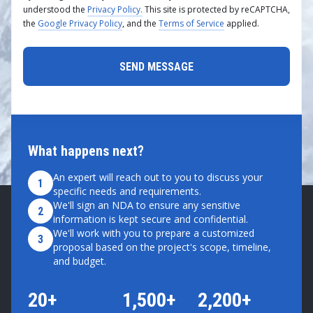
understood the
Privacy Policy.
This site is protected by reCAPTCHA,
the
Google Privacy Policy
, and the
Terms of Service
applied.
What happens next?
An expert will reach out to you to discuss your
1
specific needs and requirements.
We'll sign an NDA to ensure any sensitive
2
information is kept secure and confidential.
We'll work with you to prepare a customized
3
proposal based on the project's scope, timeline,
and budget.
20+
1,500+
2,200+