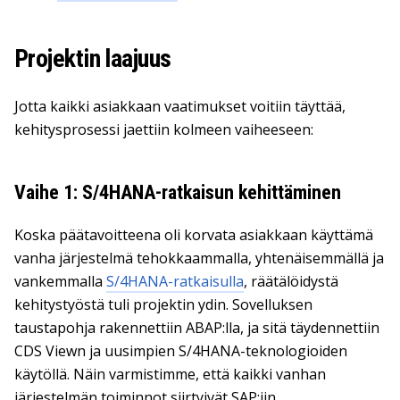
Projektin laajuus
Jotta kaikki asiakkaan vaatimukset voitiin täyttää,
kehitysprosessi jaettiin kolmeen vaiheeseen:
Vaihe 1: S/4HANA-ratkaisun kehittäminen
Koska päätavoitteena oli korvata asiakkaan käyttämä
vanha järjestelmä tehokkaammalla, yhtenäisemmällä ja
vankemmalla
S/4HANA-ratkaisulla
, räätälöidystä
kehitystyöstä tuli projektin ydin. Sovelluksen
taustapohja rakennettiin ABAP:lla, ja sitä täydennettiin
CDS Viewn ja uusimpien S/4HANA-teknologioiden
käytöllä. Näin varmistimme, että kaikki vanhan
järjestelmän toiminnot siirtyivät SAP:iin.