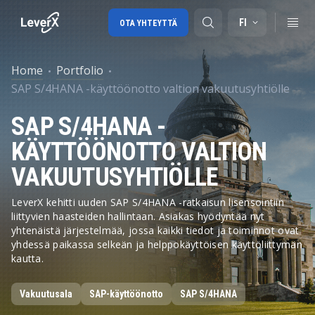
FI
OTA YHTEYTTÄ
Home
Portfolio
SAP S/4HANA -käyttöönotto valtion vakuutusyhtiölle
SAP-tuki
SAP S/4HANA -
SAP-konsultointi
KÄYTTÖÖNOTTO VALTION
SAP Ariba
VAKUUTUSYHTIÖLLE
SAP EWM
LeverX kehitti uuden SAP S/4HANA -ratkaisun lisensointiin
liittyvien haasteiden hallintaan. Asiakas hyödyntää nyt
yhtenäistä järjestelmää, jossa kaikki tiedot ja toiminnot ovat
yhdessä paikassa selkeän ja helppokäyttöisen käyttöliittymän
kautta.
Vakuutusala
SAP-käyttöönotto
SAP S/4HANA