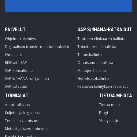
PALVELUT
SAP S/4HANA-RATKAISUT
Ohjelmistokehitys
Tuotteen elinkaaren hallinta
Digitaalisen transformaation palvelut
Toimitusketjun hallinta
Oma tiimi
Taloushallinto
RISE with SAP
Omaisuuden hallinta
SAP-konsultointi
Menojen hallinta
SAP S/4HANA -siirtyminen
Henkilöstöhallinto
SAP-toteutus
Kestävän kehityksen ratkaisut
TOIMIALAT
TIETOA MEISTÄ
Autoteollisuus
Tietoa meistä
Kuljetus ja logistiikka
Blogi
Teollinen valmistus
Yhteystiedot
Metallit ja kaivostoiminta
Pankki- ja rahoitusala