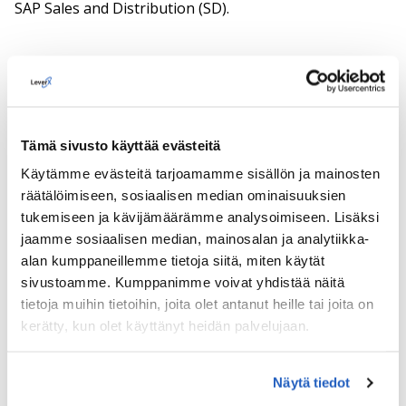
SAP Sales and Distribution (SD).
Tulokset
Vastaten asiakkaan asettamiin vaatimuksiin tiimimme
Tämä sivusto käyttää evästeitä
kehitti onnistuneesti uusimpiin S/4HANA-
teknologioihin perustuvan räätälöidyn ratkaisun ja
Käytämme evästeitä tarjoamamme sisällön ja mainosten
integroi sen sitten jo käytössä oleviin SAP-moduuleihin.
räätälöimiseen, sosiaalisen median ominaisuuksien
tukemiseen ja kävijämäärämme analysoimiseen. Lisäksi
Näin tarjosimme asiakkaalle mukavuutta, kun kaikki
jaamme sosiaalisen median, mainosalan ja analytiikka-
tiedot ja toiminnot ovat käsillä - yhtenäisessä
alan kumppaneillemme tietoja siitä, miten käytät
järjestelmässä, jossa on käyttäjäystävällinen
sivustoamme. Kumppanimme voivat yhdistää näitä
käyttöliittymä.
tietoja muihin tietoihin, joita olet antanut heille tai joita on
kerätty, kun olet käyttänyt heidän palvelujaan.
Tällä hetkellä tiimimme jatkaa asiakkaan
liiketoimintaprosessien parantamista ja kehittää SAP-
moduulia rahtikuljetusten lisensointia varten.
Näytä tiedot