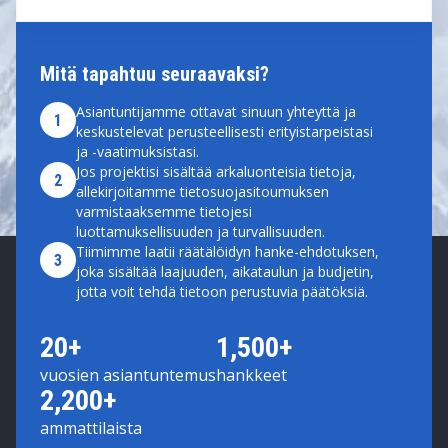
Mitä tapahtuu seuraavaksi?
Asiantuntijamme ottavat sinuun yhteyttä ja
1
keskustelevat perusteellisesti erityistarpeistasi
ja -vaatimuksistasi.
Jos projektisi sisältää arkaluonteisia tietoja,
2
allekirjoitamme tietosuojasitoumuksen
varmistaaksemme tietojesi
luottamuksellisuuden ja turvallisuuden.
Tiimimme laatii räätälöidyn hanke-ehdotuksen,
3
joka sisältää laajuuden, aikataulun ja budjetin,
jotta voit tehdä tietoon perustuvia päätöksiä.
20+
1,500+
vuosien asiantuntemus
hankkeet
2,200+
ammattilaista