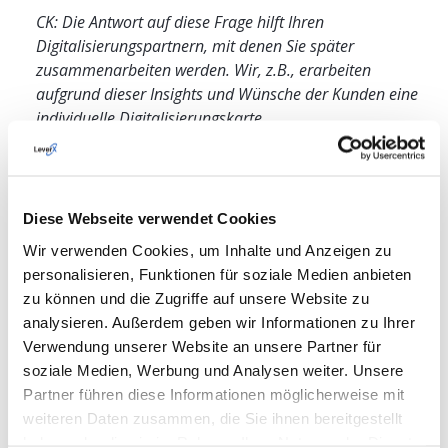
CK: Die Antwort auf diese Frage hilft Ihren
Digitalisierungspartnern, mit denen Sie später
zusammenarbeiten werden. Wir, z.B., erarbeiten
aufgrund dieser Insights und Wünsche der Kunden eine
individuelle Digitalisierungskarte.
Sie sind bereit, mit externen Partnern oder
Beratern zusammenzuarbeiten, um Ihre digitale
Transformation zu unterstützen.
Diese Webseite verwendet Cookies
Wenn Sie die meisten Fragen mit «Ja» beantwortet
Wir verwenden Cookies, um Inhalte und Anzeigen zu
haben, bedeutet dies, dass Ihr Unternehmen bereit ist,
personalisieren, Funktionen für soziale Medien anbieten
die digitale Transformation
anzugehen. Wenn Sie
zu können und die Zugriffe auf unsere Website zu
überwiegend mit «Nein» auf die Fragen geantwortet
analysieren. Außerdem geben wir Informationen zu Ihrer
haben, sollten Sie möglicherweise zunächst bestimmte
Verwendung unserer Website an unsere Partner für
Voraussetzungen einleiten, um eine erfolgreiche
soziale Medien, Werbung und Analysen weiter. Unsere
digitale Transformation durchzuführen.
Partner führen diese Informationen möglicherweise mit
weiteren Daten zusammen, die Sie ihnen bereitgestellt
«Nehmen Sie sich Zeit, um Ihre Situation zu bewerten und
haben oder die sie im Rahmen Ihrer Nutzung der Dienste