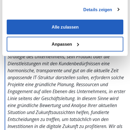
zu analysieren, bevor Sie den Schritt zur digitalen
gesammelt haben.
Transformation unternehmen,»
– empfiehlt der LeverX-
Details zeigen
Experte mit über 20-jährigen Erfahrung in der IT-Beratung
von Unternehmen verschiedener Größen weltweit. – «Es ist
Alle zulassen
wichtig, die individuellen Umstände und Ziele Ihres
Unternehmens zu berücksichtigen, bevor Sie sich zur
digitalen Transformation entscheiden. Da es sich hier um
Anpassen
die Schaffung eines Eco-IT-Systems handelt, wo die
Strategie des Unternehmens, sein Produkt oder die
Dienstleistungen mit den Kundenbedürfnissen eine
harmonische, transparente und gut an die aktuelle Zeit
anpassende IT-Struktur darstellen sollen, erfordern solche
Projekte eine gründliche Planung, Ressourcen und
Engagement auf allen Ebenen des Unternehmens, in erster
Linie seitens der Geschäftsleitung. In diesem Sinne wird
eine gründliche Bewertung und Analyse Ihrer aktuellen
Situation und Zukunftsaussichten helfen, fundierte
Entscheidungen zu treffen, um tatsächlich von den
Investitionen in die digitale Zukunft zu profitieren. Wir als