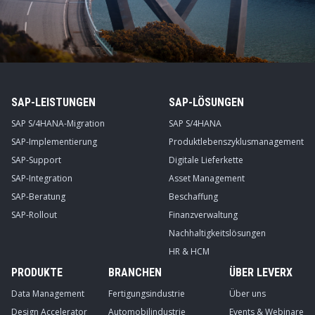
SAP-LEISTUNGEN
SAP-LÖSUNGEN
SAP S/4HANA-Migration
SAP S/4HANA
SAP-Implementierung
Produktlebenszyklusmanagement
SAP-Support
Digitale Lieferkette
SAP-Integration
Asset Management
SAP-Beratung
Beschaffung
SAP-Rollout
Finanzverwaltung
Nachhaltigkeitslösungen
HR & HCM
PRODUKTE
BRANCHEN
ÜBER LEVERX
Data Management
Fertigungsindustrie
Über uns
Design Accelerator
Automobilindustrie
Events & Webinare