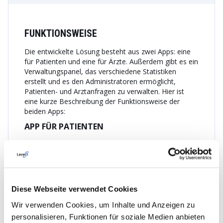
FUNKTIONSWEISE
Die entwickelte Lösung besteht aus zwei Apps: eine
für Patienten und eine für Ärzte. Außerdem gibt es ein
Verwaltungspanel, das verschiedene Statistiken
erstellt und es den Administratoren ermöglicht,
Patienten- und Arztanfragen zu verwalten. Hier ist
eine kurze Beschreibung der Funktionsweise der
beiden Apps:
APP FÜR PATIENTEN
Registrierung.
Ein Nutzer lädt die App aus dem App
Store oder von Google Play herunter. Der
Registrierungsprozess findet statt, wenn der Nutzer
einen Termin erstellt.
Diese Webseite verwendet Cookies
Terminplanung.
Die App ermöglicht die Auswahl
von Symptomen aus der Dropdown-Liste sowie die
Wir verwenden Cookies, um Inhalte und Anzeigen zu
Angabe zusätzlicher Symptome. Der Nutzer muss
personalisieren, Funktionen für soziale Medien anbieten
festlegen, ob er einen allgemeinen Besuch oder einen