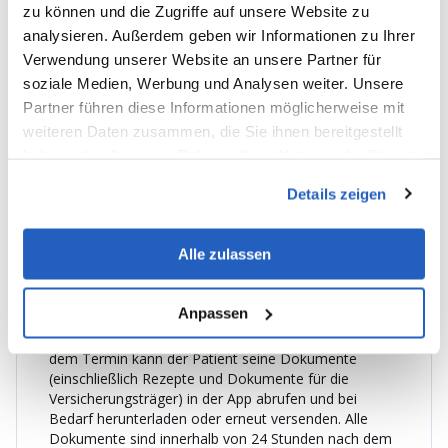
zu können und die Zugriffe auf unsere Website zu
Covid-Test benötigt. Dann muss er alle geforderten
analysieren. Außerdem geben wir Informationen zu Ihrer
Daten angeben (Vorname, Nachname, Adresse usw.).
Verwendung unserer Website an unsere Partner für
Zahlung.
Der Bezahlvorgang findet in der App statt,
soziale Medien, Werbung und Analysen weiter. Unsere
gleich nachdem der Termin erstellt wurde.
Partner führen diese Informationen möglicherweise mit
Benachrichtigungen.
Während der Wartezeit auf
weiteren Daten zusammen, die Sie ihnen bereitgestellt
den Termin erhält der Patient eine Benachrichtigung
haben oder die sie im Rahmen Ihrer Nutzung der Dienste
15 und 5 Minuten vor dem Eintreffen eines Arztes
sowie im Moment des Eintreffens.
gesammelt haben.
Details zeigen
Termin und zusätzliche Leistungen.
Während des
Termins kann der Arzt die Liste der erbrachten
Leistungen um zusätzliche Leistungen erweitern (falls
Alle zulassen
diese erforderlich sind). In einem solchen Fall erhält
der Patient eine Benachrichtigung und muss die
Zahlung vornehmen.
Anpassen
Zugang zu medizinischen Dokumenten.
Nach
dem Termin kann der Patient seine Dokumente
(einschließlich Rezepte und Dokumente für die
Versicherungsträger) in der App abrufen und bei
Bedarf herunterladen oder erneut versenden. Alle
Dokumente sind innerhalb von 24 Stunden nach dem