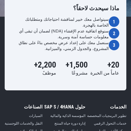
ماذا سيحدث لاحقاً؟
سيتواصل معك خبير لمناقشة احتياجاتك ومتطلباتك
1
الخاصة بالهجرة.
سنوقع اتفاقية عدم الإفشاء (NDA) لضمان أن تبقى أي
2
معلومات حساسة آمنة وسرية.
سنعمل معك على إعداد عرض مخصص بناءً على نطاق
3
المشروع، والجدول الزمني، والميزانية.
2,200+
1,500+
20+
عاماً من الخبرة
مشروعًا
موظفً
الخدمات
حلول SAP S / 4HANA
الصناعات
تطوير البرمجيات المخصصة
المؤسسة الذكية والمالية
السيارات
خدمات التحول الرقمي
إدارة دورة حياة المنتج
النقل والخدمات اللوجستية
مركز الأفشور للتطوير
سلسلة التوريد الرقمية
المواد الكيميائية