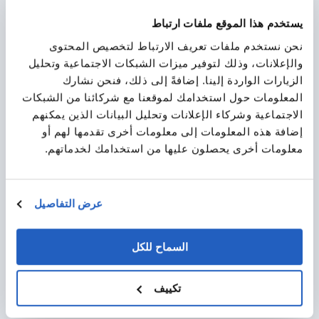
compliant delivery of medicinal products.
يستخدم هذا الموقع ملفات ارتباط
نحن نستخدم ملفات تعريف الارتباط لتخصيص المحتوى
والإعلانات، وذلك لتوفير ميزات الشبكات الاجتماعية وتحليل
الزيارات الواردة إلينا. إضافةً إلى ذلك، فنحن نشارك
المعلومات حول استخدامك لموقعنا مع شركائنا من الشبكات
الاجتماعية وشركاء الإعلانات وتحليل البيانات الذين يمكنهم
إضافة هذه المعلومات إلى معلومات أخرى تقدمها لهم أو
معلومات أخرى يحصلون عليها من استخدامك لخدماتهم.
Solution Development for Leveraging the
Power of SAP S/4HANA and SAP BTP
عرض التفاصيل
LeverX helped develop a solution to automate and
improve the clinical supplies process and gain better
السماح للكل
visibility into the status of clinical supplies worldwide.
تكييف
المزيد من الحالات