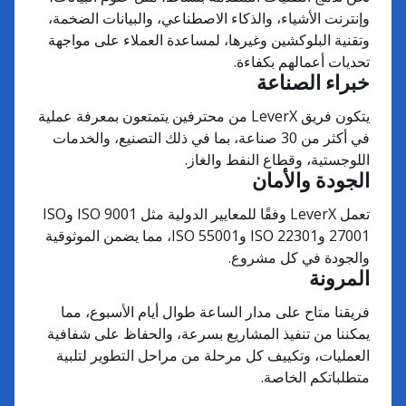
وإنترنت الأشياء، والذكاء الاصطناعي، والبيانات الضخمة،
وتقنية البلوكشين وغيرها، لمساعدة العملاء على مواجهة
تحديات أعمالهم بكفاءة.
خبراء الصناعة
يتكون فريق LeverX من محترفين يتمتعون بمعرفة عملية
في أكثر من 30 صناعة، بما في ذلك التصنيع، والخدمات
اللوجستية، وقطاع النفط والغاز.
الجودة والأمان
تعمل LeverX وفقًا للمعايير الدولية مثل ISO 9001 وISO
27001 وISO 22301 وISO 55001، مما يضمن الموثوقية
والجودة في كل مشروع.
المرونة
فريقنا متاح على مدار الساعة طوال أيام الأسبوع، مما
يمكننا من تنفيذ المشاريع بسرعة، والحفاظ على شفافية
العمليات، وتكييف كل مرحلة من مراحل التطوير لتلبية
متطلباتكم الخاصة.