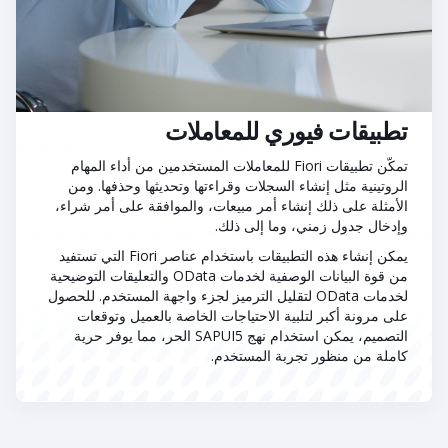
تطبيقات فيوري للمعاملات
تمكّن تطبيقات Fiori للمعاملات المستخدمين من أداء المهام
الروتينية مثل إنشاء السجلات وقراءتها وتحديثها وحذفها. ومن
الأمثلة على ذلك إنشاء أمر مبيعات، والموافقة على أمر شراء،
وإدخال جدول زمني، وما إلى ذلك.
يمكن إنشاء هذه التطبيقات باستخدام عناصر Fiori التي تستفيد
من قوة البيانات الوصفية لخدمات OData والتعليقات التوضيحية
لخدمات OData لتقليل الترميز لجزء واجهة المستخدم. للحصول
على مرونة أكبر لتلبية الاحتياجات الخاصة بالعميل وتوقعات
التصميم، يمكن استخدام نهج SAPUI5 الحر، مما يوفر حرية
كاملة من منظور تجربة المستخدم.