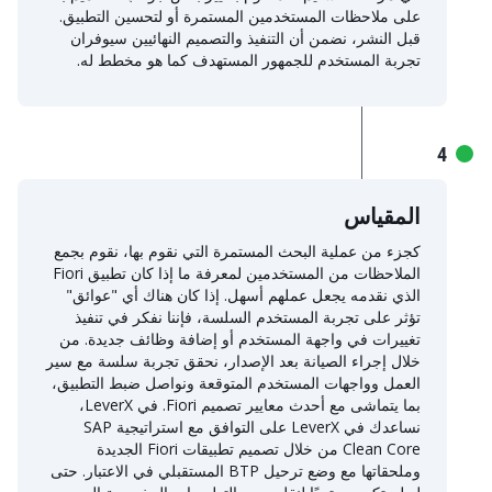
على ملاحظات المستخدمين المستمرة أو لتحسين التطبيق.
قبل النشر، نضمن أن التنفيذ والتصميم النهائيين سيوفران
تجربة المستخدم للجمهور المستهدف كما هو مخطط له.
4
المقياس
كجزء من عملية البحث المستمرة التي نقوم بها، نقوم بجمع
الملاحظات من المستخدمين لمعرفة ما إذا كان تطبيق Fiori
الذي نقدمه يجعل عملهم أسهل. إذا كان هناك أي "عوائق"
تؤثر على تجربة المستخدم السلسة، فإننا نفكر في تنفيذ
تغييرات في واجهة المستخدم أو إضافة وظائف جديدة. من
خلال إجراء الصيانة بعد الإصدار، نحقق تجربة سلسة مع سير
العمل وواجهات المستخدم المتوقعة ونواصل ضبط التطبيق،
بما يتماشى مع أحدث معايير تصميم Fiori. في LeverX،
نساعدك في LeverX على التوافق مع استراتيجية SAP
Clean Core من خلال تصميم تطبيقات Fiori الجديدة
وملحقاتها مع وضع ترحيل BTP المستقبلي في الاعتبار. حتى