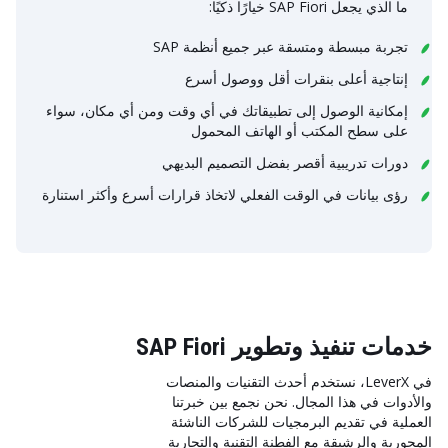
ما الذي يجعل SAP Fiori خيارًا ذكيًا:
تجربة مبسطة ومتسقة عبر جميع أنظمة SAP
إنتاجية أعلى بنقرات أقل ووصول أسرع
إمكانية الوصول إلى تطبيقاتك في أي وقت ومن أي مكان، سواء
على سطح المكتب أو الهاتف المحمول
دورات تدريبية أقصر بفضل التصميم البديهي
رؤى بيانات في الوقت الفعلي لاتخاذ قرارات أسرع وأكثر استنارة
خدمات تنفيذ وتطوير SAP Fiori
في LeverX، نستخدم أحدث التقنيات والمنصات
والأدوات في هذا المجال. نحن نجمع بين خبرتنا
العملية في تقديم البرمجيات للشركات الناشئة
المحورية والرشيقة مع الفطنة التقنية والتجارية