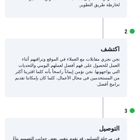
لخارطة طريق التطوير.
2
اكتشف
نحن نجري مقابلات مع العملاء في الموقع ونراقبهم أثناء
العمل للحصول على فهم أفضل لعملهم اليومي والتحديات
التي يواجهونها. نحن نؤمن إيماناً راسخاً بأنه كلما اقتربنا أكثر
من المستخدمين في مجال الأعمال، كلما كان بإمكاننا تقديم
برامج أفضل.
3
التوصيل
في مرحلة التسليم، قد نقوم بتغيير بعض جوانب التصميم بناءً