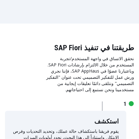
قابلية الاستخدام، وتقليل الديون التقنية عند الانتقال في النهاية
إلى S/4HANA.
طريقتنا في تنفيذ SAP Fiori
نحقق الاتساق في واجهة المستخدم/تجربة
المستخدم من خلال الالتزام بإرشادات SAP Fiori.
وباعتبارنا عضوًا في SAP AppHaus، فإننا نجري
ورش عمل للتفكير التصميمي تحت عنوان "التفكير
التصميمي" ونتلقى دائمًا تعليقات إيجابية من
مستخدمينا ونحن نستمع إلى احتياجاتهم.
1
استكشف
يقوم فريقنا باستكشاف حالة عملك، وتحديد التحديات وفرص
الابتكار. واستناداً إلى هذا البحث، نحدد أولويات الميزات