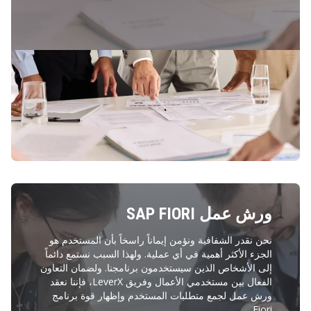
ورش عمل SAP FIORI
نحن نقدر الشفافية ونؤمن إيماناً راسخاً بأن المستخدم هو
الجزء الأكثر أهمية في أي عملية. ولهذا السبب نستمع دائماً
إلى الأشخاص الذين سيستخدمون برنامجنا. ولضمان التعاون
الفعال بين مستخدمي الأعمال وفريق LeverX، فإننا نعقد
ورش عمل لجمع متطلبات المستخدم وإظهار قوة برنامج
Fiori.