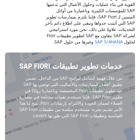
القوية في بناء عمليات وحلول الأعمال التي تدعمها
SAP للمؤسسات الكبيرة. وباعتبارنا من أوائل
المتبنين لـ SAP Fiori، فإننا نلتزم بممارسات تطوير
SAP التي أثبتت جدواها ونبقى على اطلاع دائم بآخر
التحديثات. علاوةً على ذلك، نحن مورد استراتيجي
لشركة SAP نتعاون مع SAP لتطوير تطبيقات Fiori
لحلول
SAP S/4HANA
وغيرها من حلول SAP.
خدمات تطوير تطبيقات SAP FIORI
من خلال فهمنا الشامل لبرامج SAP من الداخل، نضمن
تطبيق أفضل الممارسات والأساليب التي توصي بها SAP
عند تطوير تطبيقات Fiori المخصصة. وباعتبارنا روادًا في
تطوير SAP Fiori، فإننا نستخدم تقنيات مختلفة في مشاريع
العملاء لضمان الجودة والالتزام بإرشادات Fiori. يتيح لنا هذا
الأمر تقديم تجربة مستخدم سلسة بين تطبيقات SAP Fiori
القياسية وتطبيقات SAP Fiori التي طورتها LeverX.