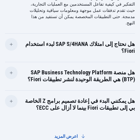
التفكير في كيفية تفاعل المستخدمين مع العمليات التجارية،
حيث تقدم تدفقات عمل موجهة ومعلومات سياقية وتحليلات
مدمجة. حتى التطبيقات المخصصة يمكن أن تستفيد من هذا
النهج.
هل نحتاج إلى امتلاك SAP S/4HANA لبدء استخدام
Fiori؟
لا، ليس لديك. يمكن استخدام SAP Fiori مع SAP ECC أيضًا.
بينما يتم دمج Fiori بشكل أكثر إحكامًا وشمولاً في SAP
هل منصة SAP Business Technology Platform
S/4HANA، يمكن تمكين العديد من تطبيقات Fiori والتطورات
(BTP) هي الطريقة الوحيدة لنشر تطبيقات Fiori؟
المخصصة على أنظمة ECC باستخدام خدمات Gateway
وخوادم Fiori الأمامية. هذه طريقة رائعة لعملاء ECC لتحديث
على الإطلاق.
تجربة المستخدم حتى قبل الانتقال إلى S/4HANA.
يمكن نشر تطبيقات Fiori بطرق مختلفة، بما في ذلك مباشرةً
هل يمكنني البدء في إعادة تصميم برامج Z الخاصة
في نظام ECC أو S/4HANA المحلي الحالي. بينما يوفر نظام
بي إلى تطبيقات Fiori بينما لا أزال على ECC؟
SAP BTP قابلية توسّع محسّنة وإدارة دورة الحياة، يمكن أيضًا
نشر تطبيقات Fiori على أنظمة ECC أو S/4HANA المحلية.
بالتأكيد.
يمكن لعملاء شركة ECC البدء في استبدال شاشات ABAP
المخصصة التقليدية بتطبيقات Fiori الحديثة المستندة إلى
اعرض المزيد
SAPUI5. يساعد ذلك على تبسيط واجهات المستخدم، وتحسين