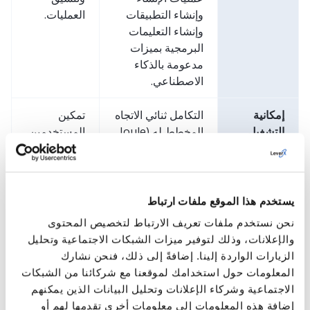
وإنشاء التطبيقات
العمليات.
وإنشاء التعليمات
البرمجية بميزات
مدعومة بالذكاء
الاصطناعي.
إمكانية
التكامل ثنائي الاتجاه
تمكين
التشغيل
المخطط له (Joule
المستخدمين
البيني لـ
داخل Copilot
من الوصول
Microsoft
والعكس صحيح).
إلى Joule
365
داخل الأدوات
Copilot
المألوفة مثل
يستخدم هذا الموقع ملفات ارتباط
Outlook أو
نحن نستخدم ملفات تعريف الارتباط لتخصيص المحتوى
Teams.
والإعلانات، وذلك لتوفير ميزات الشبكات الاجتماعية وتحليل
الزيارات الواردة إلينا. إضافةً إلى ذلك، فنحن نشارك
تطور
ستتوقع الإصدارات
الانتقال من
المعلومات حول استخدامك لموقعنا مع شركائنا من الشبكات
المساعد
المستقبلية من
الاستفسارات
الاجتماعية وشركاء الإعلانات وتحليل البيانات الذين يمكنهم
الاستباقي
Joule احتياجات
التفاعلية إلى
إضافة هذه المعلومات إلى معلومات أخرى تقدمها لهم أو