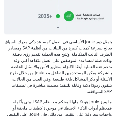
يتمثل دور Joule الأساسي في العمل كمساعد ذكي مدرك للسياق
يعالج بسرعة كميات كبيرة من البيانات من أنظمة SAP ومصادر
الطرف الثالث المتكاملة. وتتيح هذه العملية تقديم رؤى دقيقة
وذات صلة لمساعدة الموظفين على العمل بكفاءة أكبر، وقد
تدعم هذه العملية أيضًا الالتزام بمعايير الأمن والامتثال الخاصة
بالشركة. يمكن للمستخدمين التفاعل مع Joule من خلال طرح
الأسئلة أو ذكر المشاكل بلغة طبيعية. وفي العديد من الحالات،
يتلقون ردودًا ذكية وقابلة للتنفيذ مضمنة مباشرةً في تطبيقات
SAP المتوافقة.
ما يميز Joule هو تكاملها المحكم مع نظام SAP البيئي بأكمله.
فمعظم أدوات الذكاء الاصطناعي موجودة كطبقات ملحقة أو
واجهات معزولة: على النقيض من ذلك، فإن Joule، على النقيض