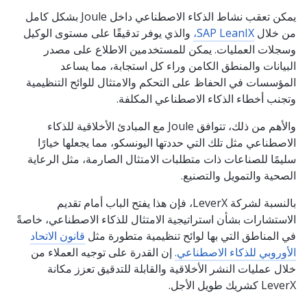
يمكن تعقب نشاط الذكاء الاصطناعي داخل Joule بشكل كامل
من خلال
SAP LeanIX،
والذي يوفر تدقيقًا على مستوى الوكيل
وسجلات العمليات. يمكن للمستخدمين الاطلاع على مصدر
البيانات والمنطق الكامن وراء كل استجابة، مما يساعد
المؤسسات في الحفاظ على التحكم والامتثال للوائح التنظيمية
وتجنب أخطاء الذكاء الاصطناعي المكلفة.
والأهم من ذلك، تتوافق Joule مع المبادئ الأخلاقية للذكاء
الاصطناعي مثل تلك التي حددتها اليونسكو، مما يجعلها خيارًا
سليمًا للصناعات ذات متطلبات الامتثال الصارمة، مثل الرعاية
الصحية والتمويل والتصنيع.
بالنسبة لشركة LeverX، فإن هذا يفتح الباب أمام تقديم
الاستشارات بشأن استراتيجية الامتثال للذكاء الاصطناعي، خاصةً
في المناطق التي بها لوائح تنظيمية متطورة مثل
قانون الاتحاد
الأوروبي للذكاء الاصطناعي.
إن القدرة على توجيه العملاء من
خلال عمليات النشر الأخلاقية والقابلة للتدقيق تعزز مكانة
LeverX كشريك طويل الأجل.