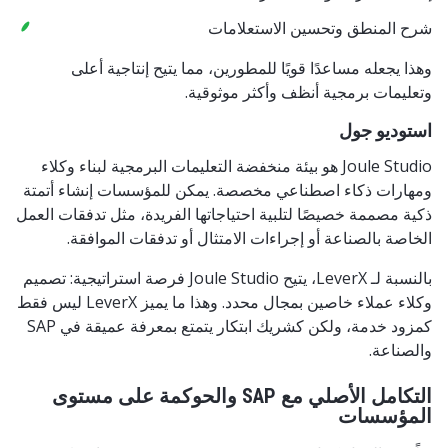
شرح المنطق وتحسين الاستعلامات
وهذا يجعله مساعدًا قويًا للمطورين، مما يتيح إنتاجية أعلى
وتعليمات برمجية أنظف وأكثر موثوقية.
استوديو جول
Joule Studio هو بيئة منخفضة التعليمات البرمجية لبناء وكلاء
ومهارات ذكاء اصطناعي مخصصة. يمكن للمؤسسات إنشاء أتمتة
ذكية مصممة خصيصًا لتلبية احتياجاتها الفريدة، مثل تدفقات العمل
الخاصة بالصناعة أو إجراءات الامتثال أو تدفقات الموافقة.
بالنسبة لـ LeverX، يتيح Joule Studio فرصة استراتيجية: تصميم
وكلاء عملاء خاصين بمجال محدد. وهذا ما يميز LeverX ليس فقط
كمزود خدمة، ولكن كشريك ابتكار يتمتع بمعرفة عميقة في SAP
والصناعة.
التكامل الأصلي مع SAP والحوكمة على مستوى
المؤسسات