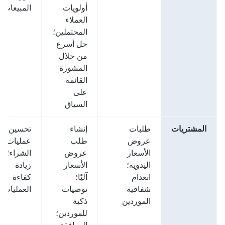
أولويات
المبيعات
العملاء
المحتملين؛
حل أسرع
من خلال
المشورة
القائمة
على
السياق
المشتريات
طلبات
إنشاء
تحسين
عروض
طلب
عمليات
الأسعار
عروض
الشراء؛
اليدوية؛
الأسعار
زيادة
انعدام
آليًا؛
كفاءة
شفافية
توصيات
العمليات.
الموردين
ذكية
للموردين؛
الموافقة