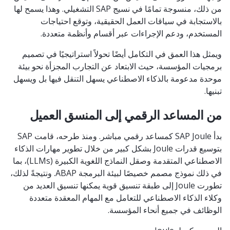
من ذلك، منسوجة تمامًا في نسيج SAP التشغيلي. وهذا يسمح لها
بالاستجابة في سياقات العمل الحقيقية، وتوقع احتياجات
المستخدم، ودعم الإجراءات عبر أقسام وأنظمة متعددة.
ويمثل هذا العمق في التكامل أيضًا تحولاً استراتيجيًا في تصميم
برمجيات المؤسسة، حيث الابتعاد عن التجارب المجزأة نحو بيئة
موحدة مدعومة بالذكاء الاصطناعي يسهل التنقل فيها بل ويسهل
تبنيها.
من المساعد الرقمي إلى المنسق العميل
بدأ SAP Joule كمساعد رقمي مباشر. ومنذ طرحه، قامت SAP
بتوسيع قدرات Joule بشكل كبير من خلال تطوير مهارات الذكاء
الاصطناعي المتقدمة وصقل النماذج اللغوية الكبيرة (LLMs)، بما
في ذلك نموذج مصمم خصيصًا لبيئة البرمجة ABAP. ونتيجةً لذلك،
تطورت Joule إلى طبقة تنسيق قوية يمكنها تنسيق العديد من
وكلاء الذكاء الاصطناعي للتعامل مع المهام المعقدة متعددة
الوظائف في جميع أنحاء المؤسسة.