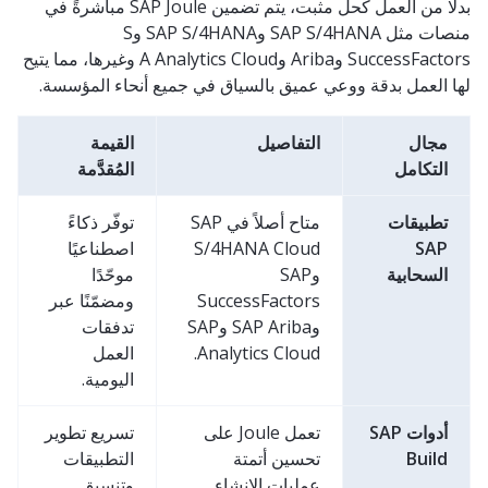
بدلًا من العمل كحل مثبت، يتم تضمين SAP Joule مباشرةً في
منصات مثل SAP S/4HANA وSAP S/4HANA وS
SuccessFactors وAriba وA Analytics Cloud وغيرها، مما يتيح
لها العمل بدقة ووعي عميق بالسياق في جميع أنحاء المؤسسة.
مجال
التفاصيل
القيمة
التكامل
المُقدَّمة
تطبيقات
متاح أصلاً في SAP
توفّر ذكاءً
SAP
S/4HANA Cloud
اصطناعيًا
السحابية
وSAP
موحّدًا
SuccessFactors
ومضمّنًا عبر
وSAP Ariba وSAP
تدفقات
Analytics Cloud.
العمل
اليومية.
أدوات SAP
تعمل Joule على
تسريع تطوير
Build
تحسين أتمتة
التطبيقات
عمليات الإنشاء
وتنسيق