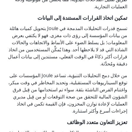
العمليات التجارية.
تمكين اتخاذ القرارات المستندة إلى البيانات
تسمح قدرات التحليلات المدمجة في Joule بتحويل كميات هائلة
من بيانات المؤسسة إلى رؤى ذات مغزى. فهو لا يكتفي بعرض
المعلومات؛ بل يسلط الضوء على الأنماط والاتجاهات والحالات
الشاذة التي قد لا يلاحظها أحد. وهذا يُمكِّن المستخدمين من اتخاذ
قرارات أكثر ذكاءً في الوقت الفعلي، مستندين إلى بيانات أعمال
دقيقة ومُحدَّثة.
من خلال دمج التحليلات التنبؤية، تساعد Joule المؤسسات على
توقع السيناريوهات المستقبلية، وتحديد المخاطر في وقت مبكر،
واغتنام الفرص الناشئة بثقة. سواء تم استخدامها من قِبل فرق
الشؤون المالية للتحقق من صحة التوقعات أو من قِبل مديري
العمليات لإعادة توازن المخزون، فإن القيمة تكمن في اتخاذ
إجراءات أسرع وأكثر استنارة.
تعزيز التعاون متعدد الوظائف