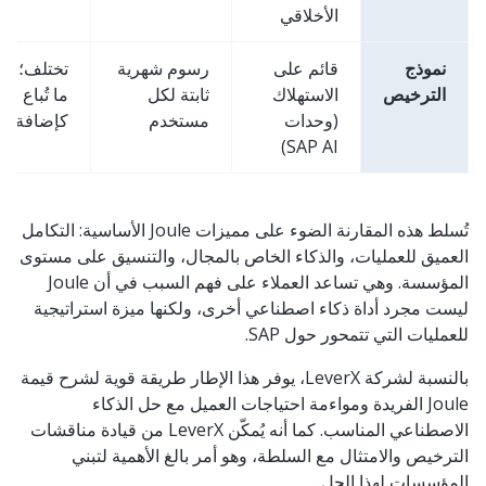
الأخلاقي
نموذج
قائم على
رسوم شهرية
تختلف؛ غالب
الترخيص
الاستهلاك
ثابتة لكل
ما تُباع
(وحدات
مستخدم
كإضافة
SAP AI)
تُسلط هذه المقارنة الضوء على مميزات Joule الأساسية: التكامل
العميق للعمليات، والذكاء الخاص بالمجال، والتنسيق على مستوى
المؤسسة. وهي تساعد العملاء على فهم السبب في أن Joule
ليست مجرد أداة ذكاء اصطناعي أخرى، ولكنها ميزة استراتيجية
للعمليات التي تتمحور حول SAP.
بالنسبة لشركة LeverX، يوفر هذا الإطار طريقة قوية لشرح قيمة
Joule الفريدة ومواءمة احتياجات العميل مع حل الذكاء
الاصطناعي المناسب. كما أنه يُمكّن LeverX من قيادة مناقشات
الترخيص والامتثال مع السلطة، وهو أمر بالغ الأهمية لتبني
المؤسسات لهذا الحل.