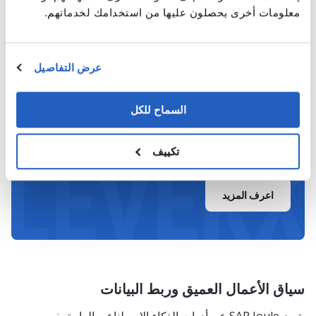
المستخدم وتقترح
الدعم
معلومات أخرى يحصلون عليها من استخدامك لخدماتهم.
إجراءات قبل تقديم
التنبؤي
الطلبات.
والسياقي.
عرض التفاصيل
السماح للكل
ابدأ التكامل الذكي مع SAP من
LEVERX
تكييف
خلال LeverX
اعرف المزيد
سياق الأعمال العميق وربط البيانات
يتميز SAP Joule عن أدوات الذكاء الاصطناعي العامة بفهمه