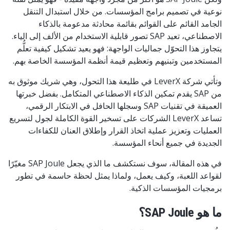
نوعية في تصميم برامج المؤسسات. من خلال استبدال التنقل
الجامد القائم على القوائم بقائمة محادثة مدعومة بالذكاء
الاصطناعي، تعيد SAP تصور قابلية الاستخدام من الألف إلى الياء.
يتجاوز هذا التحوّل جماليات الواجهة: فهو يعيد تشكيل كيفية تعلُّم
المستخدمين وتبنيهم وتعظيم قيمة أنظمة المؤسسة الخاصة بهم.
وتأتي شركة LeverX في طليعة هذا التحول، وهي شريك موثوق به
من SAP يقدم تمكين الذكاء الاصطناعي المتكامل. بفضل خبرتها
العميقة في تقنيات SAP وسجلها الحافل في الابتكار الرقمي،
تساعد LeverX الشركات على تسخير القوة الكاملة لجول لتسريع
العمليات وتعزيز عملية اتخاذ القرار وإطلاق العنان للكفاءات
الجديدة في جميع أنحاء المؤسسة.
في هذه المقالة، سوف نستكشف ما الذي يجعل SAP Joule مغيّرًا
لقواعد اللعبة، وكيف يعمل، ولماذا يمثل لحظة حاسمة في تطور
برمجيات المؤسسات الذكية.
ما هو SAP Joule؟