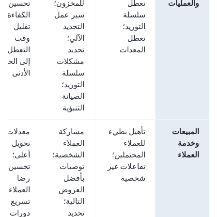
والعمليات
تعطل
للمخزون؛
تحسين
سلسلة
سير عمل
الكفاءة؛
التوريد؛
التجديد
تقليل
تعطل
الآلي؛
وقت
المعدات
تحديد
التعطل
مشكلات
إلى الحد
سلسلة
الأدنى
التوريد؛
الصيانة
التنبؤية
المبيعات
تأهيل بطيء
مشاركة
معدلات
وخدمة
للعملاء
العملاء
تحويل
العملاء
المحتملين؛
الشخصية؛
أعلى؛
تفاعلات غير
توصيات
تحسين
شخصية
بأفضل
رضا
العروض
العملاء؛
التالية؛
تسريع
تحديد
دورات