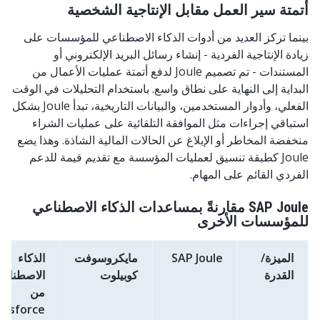
أتمتة سير العمل مقابل الإنتاجية الشخصية
بينما تركز العديد من أدوات الذكاء الاصطناعي للمؤسسات على
زيادة الإنتاجية الفردية - إنشاء رسائل البريد الإلكتروني أو
المستندات - تم تصميم Joule لدفع أتمتة عمليات الأعمال من
البداية إلى النهاية على نطاق واسع. باستخدام التحليلات في الوقت
الفعلي، وأدوار المستخدمين، والبيانات التاريخية، تبدأ Joule بشكل
استباقي إجراءات مثل الموافقة التلقائية على عمليات الشراء
منخفضة المخاطر أو الإبلاغ عن الحالات المالية الشاذة. وهذا يضع
Joule كطبقة تنسيق لعمليات المؤسسة مع تقديم قيمة للدعم
الفردي القائم على المهام.
SAP Joule مقارنةً بمساعدات الذكاء الاصطناعي
للمؤسسات الأخرى
الميزة/
SAP Joule
مايكروسوفت
الذكاء
القدرة
كوبيلوت
الاصطناع
من
lesforce