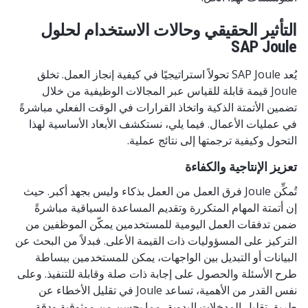
التأثير الحقيقي وحالات الاستخدام لحلول
SAP Joule
يُعد SAP Joule تحولاً استراتيجيًا في كيفية إنجاز العمل. تخلق
Joule قيمة قابلة للقياس عبر المجالات الوظيفية من خلال
تضمين الأتمتة الذكية واتخاذ القرارات في الوقت الفعلي مباشرةً
في عمليات الأعمال. فيما يلي، نستكشف الأبعاد الأساسية لهذا
التحول وكيفية ترجمتها إلى نتائج عملية.
تعزيز الإنتاجية والكفاءة
تُمكِّن Joule فرق العمل من العمل بذكاء وليس بجهد أكبر. حيث
إن أتمتة المهام المتكررة وتقديم المساعدة السياقية مباشرةً
ضمن تدفقات العمل اليومية للمستخدمين يمكّن الموظفين من
التركيز على المسؤوليات ذات القيمة الأعلى. فبدلاً من البحث عن
البيانات أو التبديل بين الواجهات، يمكن للمستخدمين ببساطة
طرح الأسئلة والحصول على إجابة ذات صلة وقابلة للتنفيذ. وعلى
نفس القدر من الأهمية، تساعد Joule في تقليل الأخطاء عن
طريق تقليل المدخلات اليدوية، مما يحسن من موثوقية ودقة