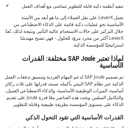
تنفيذ أنظمة ذكية قابلة للتطوير تتماشى مع أهداف العمل
تعمل LeverX على نقل العملاء إلى ما هو أبعد من الأتمتة
الأساسية نحو عمليات ذكية قائمة على الذكاء الاصطناعي من
خلال التركيز على حالات الاستخدام عالية التأثير. ونتيجة لذلك، تُعدّ
LeverX أكثر من مجرد مزوّد للحلول - فهي تصبح مهندسًا
استراتيجيًا للمؤسسة الذكية.
لماذا تعتبر SAP Joule مختلفة: القدرات
الأساسية
تم تصميم SAP Joule لدعم المهام الفردية وتنسيق تدفقات العمل
الذكية عبر نظام SAP البيئي بأكمله. تستند قدراتها على ثلاث ركائز
أساسية: الميزات الوظيفية الأساسية، والذكاء الاصطناعي العميل،
والتكامل السلس. وتحدد هذه العناصر معًا قدرة Joule على تقديم
الذكاء على مستوى المؤسسة بطريقة طبيعية وقابلة للتطوير.
القدرات الأساسية التي تقود التحول الذكي