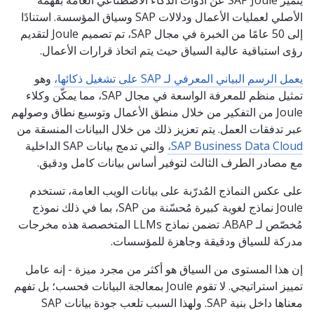
الأصلي لعمليات الأعمال ودلالات SAP وسياق المؤسسة. استنادًا
إلى 50 عامًا من الخبرة في مجال SAP، تم تصميم Joule لتقديم
رؤى استباقية عالية السياق حيث يتم اتخاذ قرارات الأعمال.
يعمل الرسم البياني المعرفي لـ SAP على تشغيل ذكائها،
وهو
تمثيل منظم للمعرفة الواسعة في مجال SAP، مما يمكّن وكلاء
Joule من التفكير من خلال منطق الأعمال وتوسيع نطاق وصولهم
عبر تدفقات العمل. يتم تعزيز ذلك من خلال البيانات المنسقة من
SAP Business Data Cloud،
والتي تدمج بيانات SAP الداخلية
مع مصادر الطرف الثالث لتوفير أساس بيانات كامل ودقيق.
على عكس النماذج المُدرّبة على بيانات الويب العامة، تستخدم
Joule نماذج لغوية كبيرة مُحسّنة من SAP، بما في ذلك نموذج
مُخصّص لـ ABAP. تضمن نماذج LLMs المتخصصة هذه مخرجات
مدركة للسياق ودقيقة وجاهزة للمؤسسات.
إن هذا المستوى من السياق هو أكثر من مجرد ميزة - إنه عامل
تمييز استراتيجي. لا تقوم Joule بمعالجة البيانات فحسب؛ بل تفهم
معناها داخل بنية SAP. ولهذا السبب تلعب جودة بيانات SAP