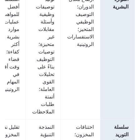
البشرية
الدوران؛
توصيفات
أفضل
التوصيف
وظيفية
للمواهب؛
الوظيفي
وأسئلة
عمليات
المتحيز؛
مقابلات
موارد
الاستفسارات
غير
بشرية
الروتينية
متحيزة؛
أكثر
توصيات
كفاءة؛
التوظيف
قضاء
بناءً على
وقت أقل
تحليلات
في
القوى
المهام
العاملة؛
الروتينية
أتمتة
طلبات
الملاحظات
سلسلة
اختناقات
النمذجة
تقليل نفاد
التوريد
المخزون؛
التنبؤية
المخزون؛