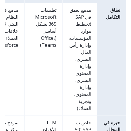
نطاق
مدمج بعمق
تطبيقات
مدمج في
التكامل
في SAP
Microsoft
النظام
(تخطيط
365 بشكل
البيئي لإدا
موارد
أساسي
علاقات
المؤسسات،
(Office،
العملاء في
وإدارة رأس
Teams)
alesforce
المال
البشري،
وإدارة
المحتوى
البشري،
وإدارة
المحتوى،
وتجربة
العملاء)
خبرة في
خاص ب
LLM
نموذج مجا
المجال
SAP (50
للأغراض
يركز على