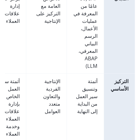
عامًا من
العامة مع
إدارة
المعرفة في
التركيز على
علاقات
عمليات
الإنتاجية
العملاء
الأعمال،
الرسم
البياني
المعرفي،
ABAP
LLM)
التركيز
أتمتة
الإنتاجية
أتمتة سير
الأساسي
وتنسيق
الفردية
العمل
سير العمل
والتعاون
الخاص
من البداية
متعدد
بإدارة
إلى النهاية
العوامل
علاقات
العملاء
وخدمة
العملاء