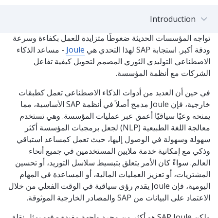
Introduction
تواجه المؤسسات الحديثة ضغوطًا متزايدة للعمل بكفاءة وسرعة
ودقة أكبر. استجابة SAP لهذا التحدي هي
Joule
- مساعد الذكاء
الاصطناعي التوليدي الثوري المصمم لتحويل كيفية تفاعل
الشركات مع أنظمة المؤسسة.
في حين أن العديد من أدوات الذكاء الاصطناعي تعمل كطبقات
خارجية، فإن Joule مدمج أصلاً في أنظمة SAP الأساسية، مما
يمنحه وعيًا سياقيًا أعمق عبر عمليات المؤسسة. وهي تستخدم
معالجة اللغة الطبيعية (NLP) لجعل برمجيات المؤسسة أكثر
سهولة وسهولة في الوصول إليها، حيث تعمل كمساعد استباقي
وذكي مع إمكانية خدمة ملايين المستخدمين في جميع أنحاء
العالم. سواءً كان الأمر يتعلق بتبسيط سلاسل التوريد، أو تحسين
المشتريات، أو تعزيز العمليات المالية، أو المساعدة في المهام
اليومية، فإن Joule يقدم رؤى سياقية في الوقت الفعلي من خلال
الاعتماد على البيانات من SAP والمصادر الخارجية الموثوقة.
ولكن SAP Joule هو أكثر من مجرد واجهة مفيدة - فهو يمثل نقلة