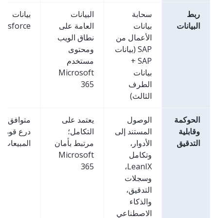
ربط
سحابة
البيانات
بيانات
البيانات
بيانات
العامة على
alesforce
الأعمال من
نطاق الويب
SAP (بيانات
ومحتوى
SAP +
مستخدم
بيانات
Microsoft
الطرف
365
الثالث)
الحوكمة
الوصول
يعتمد على
متوافق عب
وقابلية
المستند إلى
التكامل؛
درع قوة
التدقيق
الأدوار،
مرتبط بأمان
المبيعات
وتكامل
Microsoft
365
LeanIX،
وسجلات
التدقيق،
والذكاء
الاصطناعي