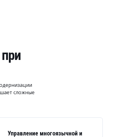
 при
модернизации
ешает сложные
Управление многоязычной и