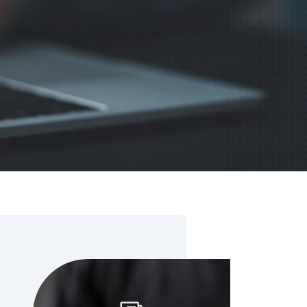
цензий SAP
ration Suite