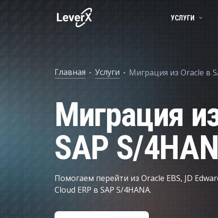
УСЛУГИ
SAP-СЕРВИСЫ
BUSINESS TECHNOLOGY PLATFORM
ПОРТФОЛИО
Внедрение SAP
Главная
Услуги
Миграция из Oracle в 
УСЛУГИ
РЕШЕНИЯ SAP S/4HANA
ПРОДУКТЫ
Лицензии SAP
Миграция из
SAP BTP
Цепочки поставок
SAP S/4HANA В ОБЛАКЕ
SAP Transport
Жизненный цикл продукта
SAP S/4HA
ИСКУССТВЕННЫЙ ИНТЕЛЛЕКТ (ИИ)
SAP SuccessFac
Управление финансами
Аналитика и данные
Помогаем перейти из Oracle EBS, JD Edwar
Управление активами
Cloud ERP в SAP S/4HANA.
Управление кадрами