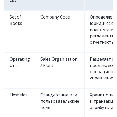
EBS
Set of
Company Code
Определяет
Books
юридическое
валюту учета
регламенти
отчетность
Operating
Sales Organization
Разделяет п
Unit
/ Plant
продаж, логи
операционн
управления
Flexfields
Стандартные или
Хранит опис
пользовательские
и транзакци
поля
атрибуты да