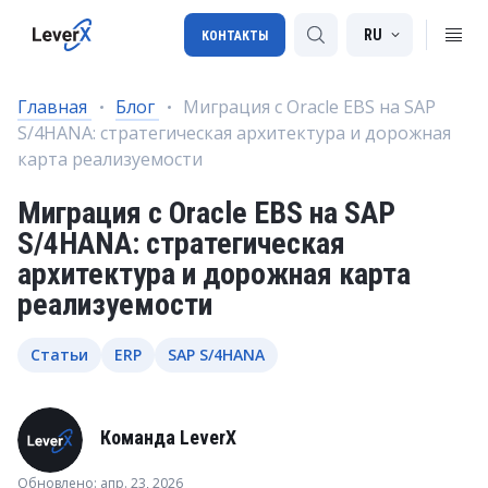
RU
КОНТАКТЫ
Главная
Блог
Миграция с Oracle EBS на SAP
S/4HANA: стратегическая архитектура и дорожная
Внедрение SAP
карта реализуемости
Лицензии SAP
Миграция с Oracle EBS на SAP
SAP BTP
S/4HANA: стратегическая
архитектура и дорожная карта
SAP Transportation Management
реализуемости
SAP SuccessFactors
Статьи
ERP
SAP S/4HANA
Команда LeverX
Обновлено: апр. 23, 2026