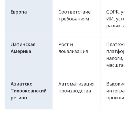
Европа
Соответствие
GDPR, уп
требованиям
ИИ, усто
развитие
Латинская
Рост и
Платежн
Америка
локализация
платформ
налоги,
масштаби
Азиатско-
Автоматизация
Высокие 
Тихоокеанский
производства
интеграци
регион
производ