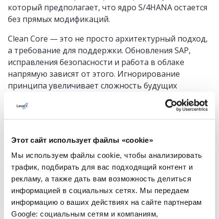
который предполагает, что ядро S/4HANA остается
без прямых модификаций.
Clean Core — это не просто архитектурный подход,
а требование для поддержки. Обновления SAP,
исправления безопасности и работа в облаке
напрямую зависят от этого. Игнорирование
принципа увеличивает сложность будущих
апгрейдов и снижает стабильность системы.
Анализ кастомизаций Oracle перед переходом
Кастомизации Oracle обычно классифицируются по
Этот сайт использует файлы «cookie»
модели CEMLI: configuration, extensions,
Мы используем файлы cookie, чтобы анализировать
modifications, localizations, integrations.
трафик, подбирать для вас подходящий контент и
рекламу, а также дать вам возможность делиться
Для каждой категории требуется свой подход к
информацией в социальных сетях. Мы передаем
миграции.
информацию о ваших действиях на сайте партнерам
Часть настроек можно напрямую перенести в
Google: социальным сетям и компаниям,