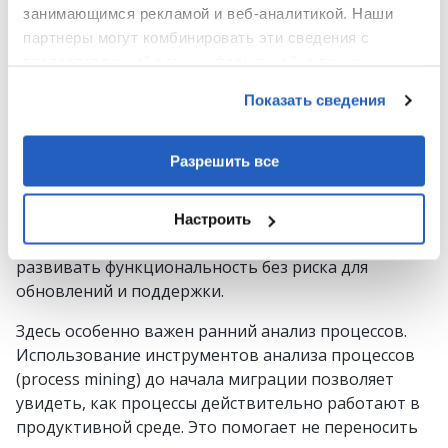
стандарт SAP. Другие необходимо пересмотреть,
занимающимся рекламой и веб-аналитикой. Наши
поскольку модель процессов отличается.
партнеры могут комбинировать эти сведения с
Наибольшее внимание требуют модификации и
предоставленной вами информацией, а также
расширения, так как они часто глубоко встроены в
данными, которые они получили при использовании
Показать сведения
логику базы данных.
вами их сервисов.
В проектах SAP кастомная логика обычно
Разрешить все
выносится за пределы ядра. Расширения
реализуются на
SAP Business Technology Platform
, а
сама система S/4HANA остается максимально
Настроить
близкой к стандарту. Такой подход позволяет
развивать функциональность без риска для
обновлений и поддержки.
Здесь особенно важен ранний анализ процессов.
Использование инструментов анализа процессов
(process mining) до начала миграции позволяет
увидеть, как процессы действительно работают в
продуктивной среде. Это помогает не переносить