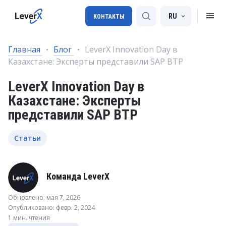
RU
КОНТАКТЫ
Главная
Блог
LeverX Innovation Day в
Казахстане: Эксперты представили SAP BTP
Внедрение SAP
LeverX Innovation Day в
Лицензии SAP
Казахстане: Эксперты
SAP BTP
представили SAP BTP
SAP Transportation Management
Статьи
SAP SuccessFactors
Команда LeverX
Обновлено: мая 7, 2026
Опубликовано: февр. 2, 2024
1 мин. чтения