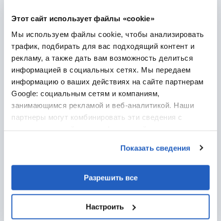
Этот сайт использует файлы «cookie»
Мы используем файлы cookie, чтобы анализировать
мая 7, 2026
· 11 мин. чтения
трафик, подбирать для вас подходящий контент и
PLM в пищевой промышленности: как ускорить
рекламу, а также дать вам возможность делиться
вывод продукции и снизить риски в 2026-2030
информацией в социальных сетях. Мы передаем
годах
информацию о ваших действиях на сайте партнерам
PLM помогает производителям продуктов питания
Google: социальным сетям и компаниям,
обеспечивать соответствие и улучшать
занимающимся рекламой и веб-аналитикой. Наши
прослеживаемость, а также успешно разрабатывать новую
продукцию, несмотря на растущее давление со стороны
партнеры могут комбинировать эти сведения с
регуляторов и рынка.
предоставленной вами информацией, а также
Статьи
Еда и напитки
данными, которые они получили при использовании
Показать сведения
вами их сервисов.
Жизненный цикл продукта
Производство
Разрешить все
Настроить