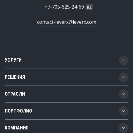
+7-705-625-24-60
contact-leverx@leverx.com
УСЛУГИ
Разработка ПО
РЕШЕНИЯ
Цифровая трансформация
Business Technology Platform
ОТРАСЛИ
SAP-консалтинг
Жизненный цикл продукта
Автомобилестроение
Внедрение SAP
ПОРТФОЛИО
Цепочки поставок
Транспорт и логистика
Интеграция SAP
Кейсы
Управление расходами
КОМПАНИЯ
Химическая промышленность