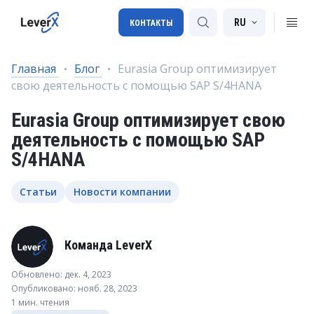
RU
КОНТАКТЫ
Главная
Блог
Eurasia Group оптимизирует
свою деятельность с помощью SAP S/4HANA
Внедрение SAP
Eurasia Group оптимизирует свою
Лицензии SAP
деятельность с помощью SAP
SAP BTP
S/4HANA
SAP Transportation Management
Статьи
Новости компании
SAP SuccessFactors
Команда LeverX
Обновлено: дек. 4, 2023
Опубликовано: нояб. 28, 2023
1 мин. чтения