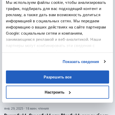
Мы используем файлы cookie, чтобы анализировать
подготовить бизнес к изменениям
трафик, подбирать для вас подходящий контент и
Узнайте, как успешно перейти с SAP ECC на SAP S/4HANA:
рекламу, а также дать вам возможность делиться
преимущества новой системы, сравнение стратегий
информацией в социальных сетях. Мы передаем
миграции и советы по подготовке бизнеса.
информацию о ваших действиях на сайте партнерам
Google: социальным сетям и компаниям,
Статьи
ERP
SAP S/4HANA
занимающимся рекламой и веб-аналитикой. Наши
партнеры могут комбинировать эти сведения с
предоставленной вами информацией, а также
данными, которые они получили при использовании
Показать сведения
вами их сервисов.
Разрешить все
Настроить
янв. 29, 2025
· 18 мин. чтения