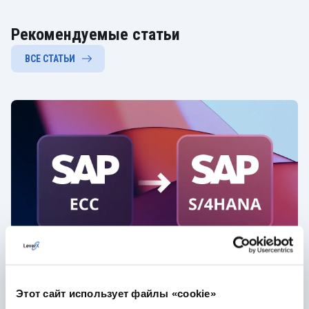
Рекомендуемые статьи
ВСЕ СТАТЬИ
июн. 26, 2025
· 16 мин. чтения
Этот сайт использует файлы «cookie»
Переход с SAP ECC на S/4HANA: как