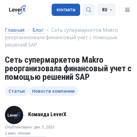
RU
КОНТАКТЫ
Главная
Блог
Cеть супермаркетов Makro
реорганизовала финансовый учет с помощью
Внедрение SAP
решений SAP
Лицензии SAP
Cеть супермаркетов Makro
SAP BTP
реорганизовала финансовый учет с
помощью решений SAP
SAP Transportation Management
SAP SuccessFactors
Статьи
Новости компании
Команда LeverX
Опубликовано: дек. 5, 2023
2 мин. чтения