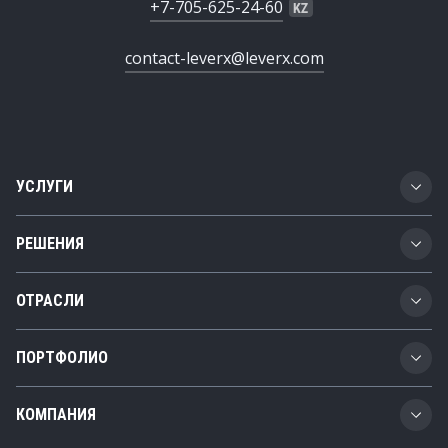
+7-705-625-24-60
contact-leverx@leverx.com
УСЛУГИ
Разработка ПО
РЕШЕНИЯ
Цифровая трансформация
Business Technology Platform
ОТРАСЛИ
SAP-консалтинг
Жизненный цикл продукта
Автомобилестроение
Внедрение SAP
ПОРТФОЛИО
Цепочки поставок
Транспорт и логистика
Интеграция SAP
Кейсы
Управление расходами
КОМПАНИЯ
Химическая промышленность
SAP AMS
Продукты