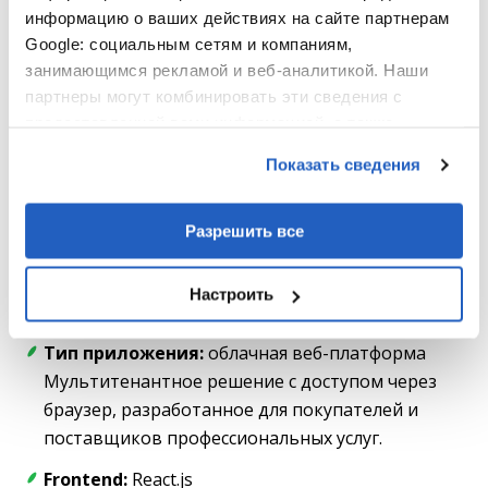
информацию о ваших действиях на сайте партнерам
Google: социальным сетям и компаниям,
занимающимся рекламой и веб-аналитикой. Наши
партнеры могут комбинировать эти сведения с
предоставленной вами информацией, а также
данными, которые они получили при использовании
Показать сведения
вами их сервисов.
Разрешить все
Технологический стек
Настроить
Тип приложения:
облачная веб-платформа
Мультитенантное решение с доступом через
браузер, разработанное для покупателей и
поставщиков профессиональных услуг.
Frontend:
React.js