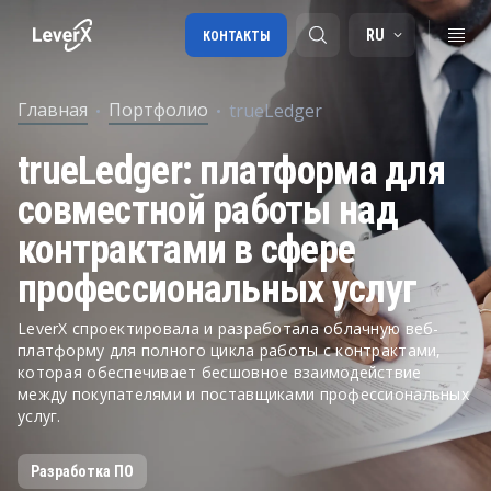
RU
КОНТАКТЫ
Главная
Портфолио
trueLedger
Внедрение SAP
trueLedger: платформа для
Лицензии SAP
совместной работы над
SAP BTP
контрактами в сфере
SAP Transportation Management
профессиональных услуг
SAP SuccessFactors
LeverX спроектировала и разработала облачную веб-
платформу для полного цикла работы с контрактами,
которая обеспечивает бесшовное взаимодействие
между покупателями и поставщиками профессиональных
услуг.
Разработка ПО