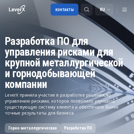
RU
КОНТАКТЫ
Разработка ПО для
Внедрение SAP
управления рисками для
Лицензии SAP
крупной металлургической
SAP BTP
и горнодобывающей
SAP Transportation Management
компании
SAP SuccessFactors
LeverX приняла участие в разработке решения по
управлению рисками, которое позволило улучшить
существующую систему клиента и обеспечило более
точные результаты для бизнеса.
Горно-металлургическая
Разработка ПО