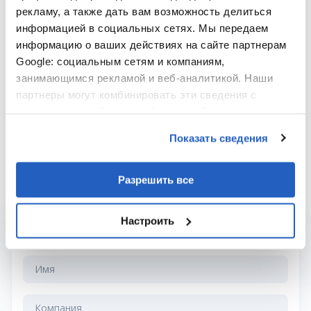
текущую систему компании, которую она
рекламу, а также дать вам возможность делиться
информацией в социальных сетях. Мы передаем
использует для достижения своих бизнес-целей.
информацию о ваших действиях на сайте партнерам
Google: социальным сетям и компаниям,
занимающимся рекламой и веб-аналитикой. Наши
партнеры могут комбинировать эти сведения с
Больше проектов
предоставленной вами информацией, а также
данными, которые они получили при использовании
Показать сведения
вами их сервисов.
Разрешить все
СВЯЗАТЬСЯ С НАМИ
Настроить