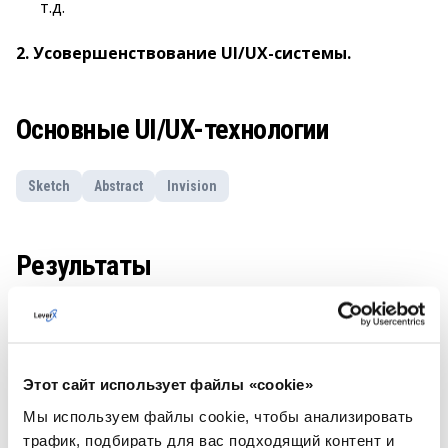
т.д.
2. Усовершенствование UI/UX-системы.
Основные UI/UX-технологии
Sketch
Abstract
Invision
Результаты
В короткие сроки LeverX предоставила клиенту
удобное решение, отвечающее всем его
требованиям, включая широкие возможности
Этот сайт использует файлы «cookie»
управления рисками.
Мы используем файлы cookie, чтобы анализировать
Разработанное решение помогло улучшить
трафик, подбирать для вас подходящий контент и