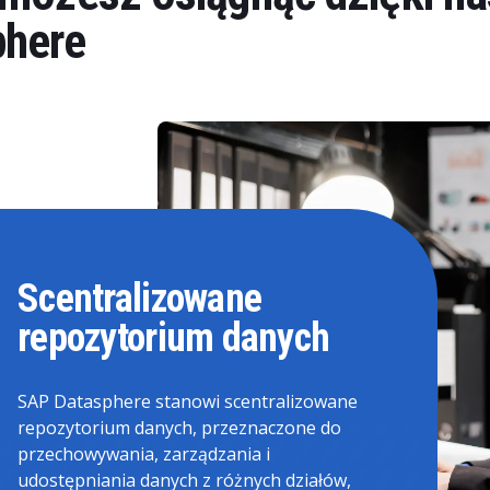
here
Scentralizowane
repozytorium danych
SAP Datasphere stanowi scentralizowane
repozytorium danych, przeznaczone do
przechowywania, zarządzania i
udostępniania danych z różnych działów,