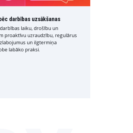
 pēc darbības uzsākšanas
darbības laiku, drošību un
m proaktīvu uzraudzību, regulārus
uzlabojumus un ilgtermiņa
be labāko praksi.