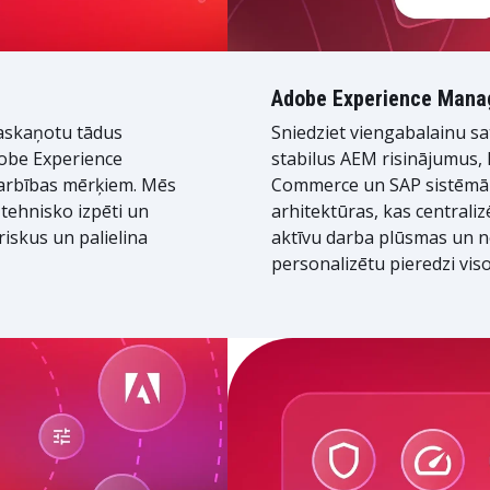
Adobe Experience Manag
saskaņotu tādus
Sniedziet viengabalainu sa
obe Experience
stabilus AEM risinājumus, 
arbības mērķiem. Mēs
Commerce un SAP sistēmā
tehnisko izpēti un
arhitektūras, kas centrali
iskus un palielina
aktīvu darba plūsmas un 
personalizētu pieredzi vis