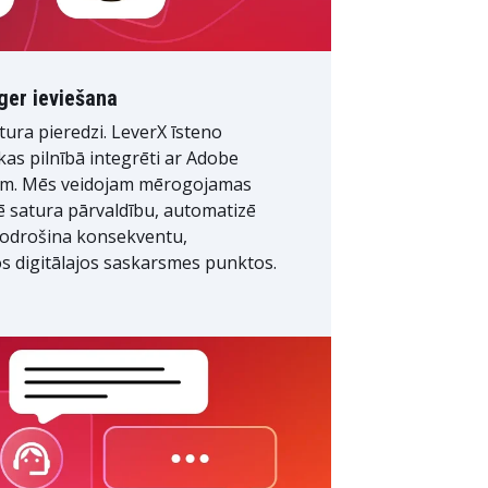
er ieviešana
tura pieredzi. LeverX īsteno
kas pilnībā integrēti ar Adobe
m. Mēs veidojam mērogojamas
zē satura pārvaldību, automatizē
nodrošina konsekventu,
os digitālajos saskarsmes punktos.