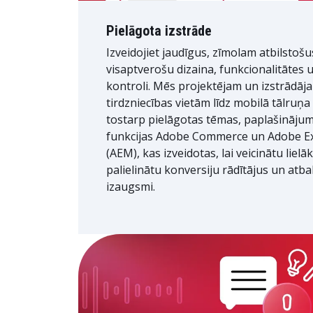
Pielāgota izstrāde
Izveidojiet jaudīgus, zīmolam atbilstošu
visaptverošu dizaina, funkcionalitātes 
kontroli. Mēs projektējam un izstrādāj
tirdzniecības vietām līdz mobilā tālruņa
tostarp pielāgotas tēmas, paplašināju
funkcijas Adobe Commerce un Adobe E
(AEM), kas izveidotas, lai veicinātu lielā
palielinātu konversiju rādītājus un atba
izaugsmi.