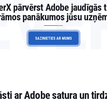
EVE
erX pārvērst Adobe jaudīgās 
rāmos panākumos jūsu uzņē
SAZINIETIES AR MUMS
sti ar Adobe satura un tird