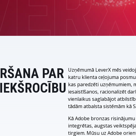
INTEGRĀC
LeverX's Fiori Services
MĀKSLĪGAIS INTELEKTS
SAP Integ
SAP AI Services
SAP AI Core & AI Launchpad
ĒRŠANA PAR
Uzņēmumā LeverX mēs veidoja
katru klienta ceļojuma posmu.
IEKŠROCĪBU
kas paredzēti uzņēmumiem, 
iesaistīšanos, racionalizēt d
vienlaikus saglabājot atbils
tādām atbalsta sistēmām kā S
Kā Adobe bronzas risinājumu 
integrētas, augstas veiktspēj
tirgiem. Mūsu uz Adobe orien