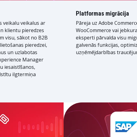
Platformas migrācija
s veikalu veikalus ar
Pāreja uz Adobe Commerc
un klientu pieredzes
WooCommerce vai jebkuras
am visu, sākot no B2B
eksperti pārvalda visu mig
 lietošanas pieredzei,
galvenās funkcijas, optimi
mus un uzlabotas
uzņēmējdarbības traucēju
xperience Manager
ku iesaistīšanos,
lstītu ilgtermiņa