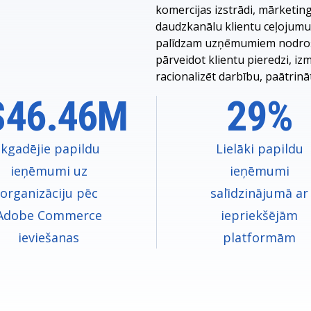
komercijas izstrādi, mārketing
daudzkanālu klientu ceļojumu
palīdzam uzņēmumiem nodroši
pārveidot klientu pieredzi, iz
racionalizēt darbību, paātrinā
$46.46M
29%
Ikgadējie papildu
Lielāki papildu
ieņēmumi uz
ieņēmumi
organizāciju pēc
salīdzinājumā ar
Adobe Commerce
iepriekšējām
ieviešanas
platformām