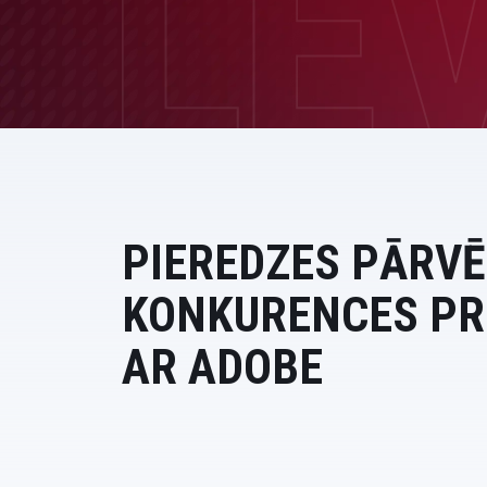
Dati un analītika
Ilgtspējas risinājumi
PIEREDZES PĀRV
KONKURENCES PR
AR ADOBE