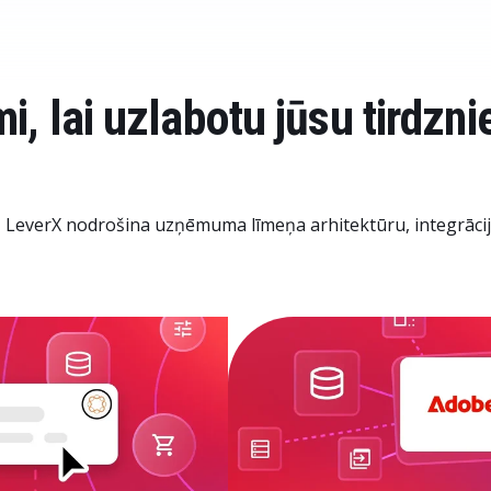
, lai uzlabotu jūsu tirdzni
 LeverX nodrošina uzņēmuma līmeņa arhitektūru, integrāciju