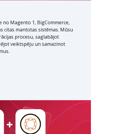
e no Magento 1, BigCommerce,
 citas mantotas sistēmas. Mūsu
rācijas procesu, saglabājot
zējot veiktspēju un samazinot
mus.