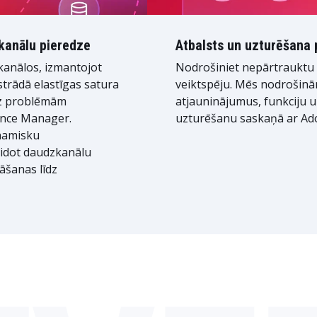
kanālu pieredze
Atbalsts un uzturēšana
 kanālos, izmantojot
Nodrošiniet nepārtrauktu 
strādā elastīgas satura
veiktspēju. Mēs nodrošinā
ez problēmām
atjauninājumus, funkciju 
ence Manager.
uzturēšanu saskaņā ar Ado
inamisku
eidot daudzkanālu
āšanas līdz