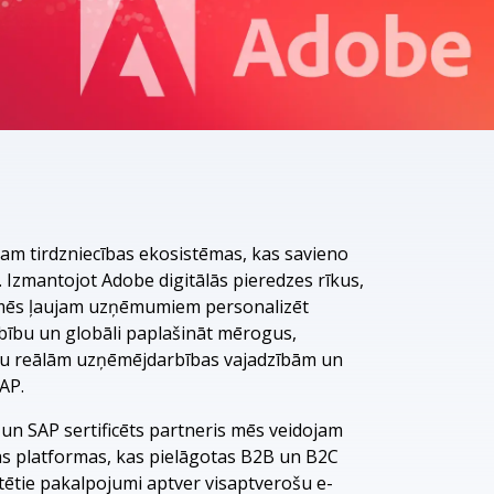
IJA
ration Suite
m tirdzniecības ekosistēmas, kas savieno
 Izmantojot Adobe digitālās pieredzes rīkus,
mēs ļaujam uzņēmumiem personalizēt
arbību un globāli paplašināt mērogus,
tību reālām uzņēmējdarbības vajadzībām un
AP.
un SAP sertificēts partneris mēs veidojam
as platformas, kas pielāgotas B2B un B2C
tētie pakalpojumi aptver visaptverošu e-