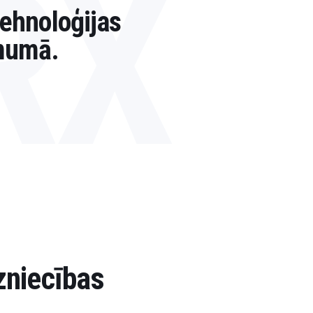
RX
tehnoloģijas
mumā.
zniecības