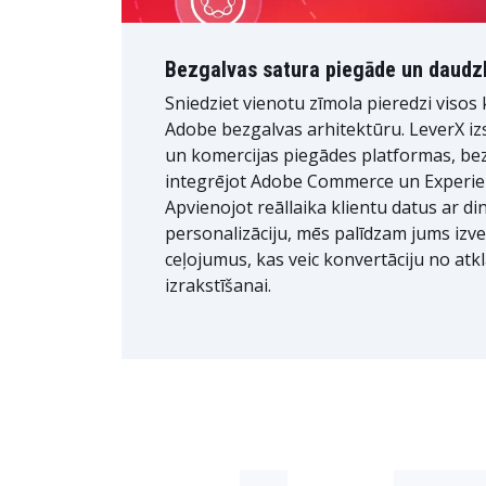
Bezgalvas satura piegāde un daudz
Sniedziet vienotu zīmola pieredzi visos
Adobe bezgalvas arhitektūru. LeverX iz
un komercijas piegādes platformas, b
integrējot Adobe Commerce un Experi
Apvienojot reāllaika klientu datus ar d
personalizāciju, mēs palīdzam jums izv
ceļojumus, kas veic konvertāciju no atkl
izrakstīšanai.