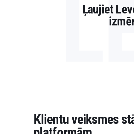
L
Ļaujiet Lev
izmē
Klientu veiksmes stā
platformām