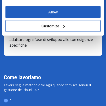
sicurezza delle informazioni, la continuità
operativa e la gestione degli asset.
Allow
Flessibilità
Il nostro team è disponibile 24/7, il che ci
Customize
consente di avviare rapidamente i progetti,
mantenere la trasparenza dei processi e
adattare ogni fase di sviluppo alle tue esigenze
specifiche.
Come lavoriamo
LeverX segue metodologie agili quando fornisce servizi di
gestione del cloud SAP.
1