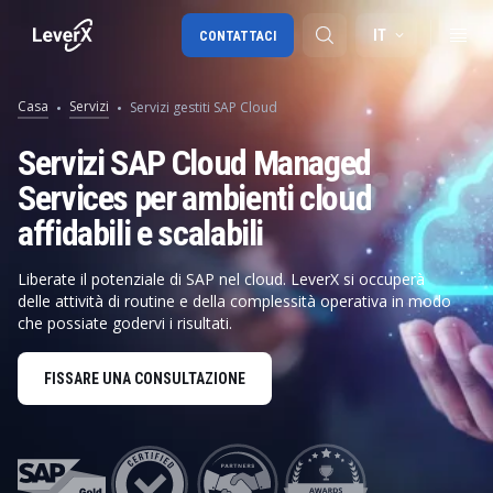
IT
CONTATTACI
Casa
Servizi
Servizi gestiti SAP Cloud
Migrazione a SAP S/4HANA
Servizi SAP Cloud Managed
Services per ambienti cloud
RISE with SAP
affidabili e scalabili
SAP Ariba
Digital Supply Chain
Liberate il potenziale di SAP nel cloud. LeverX si occuperà
delle attività di routine e della complessità operativa in modo
che possiate godervi i risultati.
FISSARE UNA CONSULTAZIONE