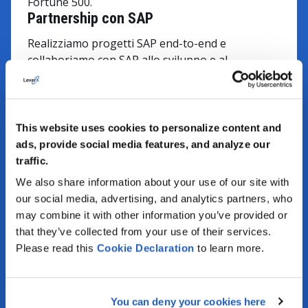
Fortune 500.
Partnership con SAP
Realizziamo progetti SAP end-to-end e
collaboriamo con SAP allo sviluppo e al
miglioramento delle sue soluzioni esistenti.
Investimento nell’innovazione
Integriamo attivamente tecnologie avanzate,
This website uses cookies to personalize content and
come Data Science, IoT, AI, Big Data, Blockchain
ads, provide social media features, and analyze our
e altre, per aiutare i clienti ad affrontare in modo
traffic.
efficiente le loro sfide aziendali.
Esperti di settore
We also share information about your use of our site with
our social media, advertising, and analytics partners, who
Il team LeverX è composto da professionisti con
may combine it with other information you’ve provided or
esperienza pratica in oltre 30 settori, tra cui
that they’ve collected from your use of their services.
manifattura, logistica e oil & gas.
Please read this
Cookie
Declaration
to learn more.
Qualità e sicurezza
LeverX segue standard ISO riconosciuti a livello
internazionale per la gestione della qualità, la
You can deny your cookies here