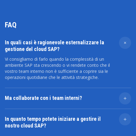
FAQ
In quali casi è ragionevole esternalizzare la
gestione del cloud SAP?
Vi consigliamo di farlo quando la complessità di un
ambiente SAP sta crescendo o vi rendete conto che il
vostro team interno non è sufficiente a coprire sia le
operazioni quotidiane che le attività strategiche.
Ma collaborate con i team interni?
Sì, potete pensare a noi come a un'estensione dei
vostri specialisti interni. Abbiamo modelli di
In quanto tempo potete iniziare a gestire il
comunicazione collaudati, ruoli definiti e strutture che
nostro cloud SAP?
garantiscono una collaborazione senza intoppi.
In generale, dipende dalla complessità del progetto e