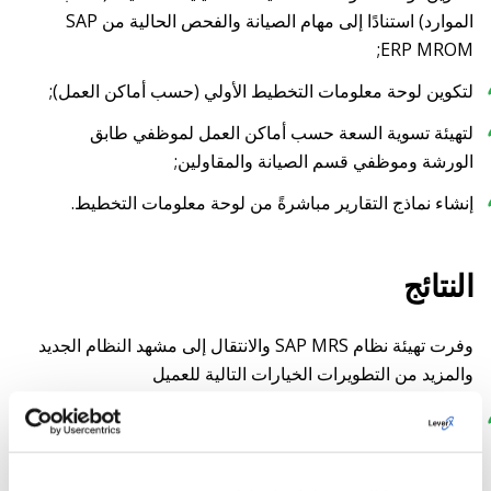
الموارد) استنادًا إلى مهام الصيانة والفحص الحالية من SAP
ERP MROM;
لتكوين لوحة معلومات التخطيط الأولي (حسب أماكن العمل);
لتهيئة تسوية السعة حسب أماكن العمل لموظفي طابق
الورشة وموظفي قسم الصيانة والمقاولين;
إنشاء نماذج التقارير مباشرةً من لوحة معلومات التخطيط.
النتائج
وفرت تهيئة نظام SAP MRS والانتقال إلى مشهد النظام الجديد
والمزيد من التطويرات الخيارات التالية للعميل
الوصول السريع إلى المعلومات التفصيلية عن ساعات العمل
المخصصة للصيانة الفنية وفحص المعدات وإصلاحها (سواء من
قبل المؤدي الفردي أو الفريق بأكمله);