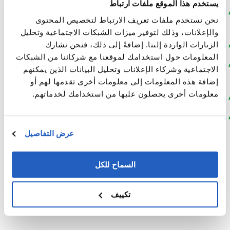
يستخدم هذا الموقع ملفات ارتباط
تسوية القدرات التي تساعد على تجنب التحميل الزائد على
نحن نستخدم ملفات تعريف الارتباط لتخصيص المحتوى
الموارد;
والإعلانات، وذلك لتوفير ميزات الشبكات الاجتماعية وتحليل
الزيارات الواردة إلينا. إضافةً إلى ذلك، فنحن نشارك
الوصول إلى صورة كاملة للأعمال المخطط لها;
المعلومات حول استخدامك لموقعنا مع شركائنا من الشبكات
تغيير شروط الطلبات الأساسية في لوحة معلومات تخطيط
الاجتماعية وشركاء الإعلانات وتحليل البيانات الذين يمكنهم
نظام SAP MRS;
إضافة هذه المعلومات إلى معلومات أخرى تقدمها لهم أو
معلومات أخرى يحصلون عليها من استخدامك لخدماتهم.
مراقبة أداء المهام;
جدولة الإصلاح التفصيلية.
عرض التفاصيل
أدت هذه التعديلات إلى تحسين سرعة وجودة العمل وساعدت
على تقليل تكاليف الإصلاح.
السماح للكل
تكييف
More Case Studies