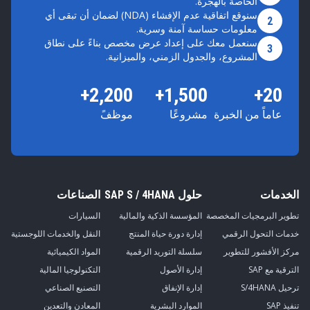
الخاصة بالهجرة.
سنوقع اتفاقية عدم الإفشاء (NDA) لضمان أن تبقى أي
2
معلومات حساسة آمنة وسرية.
سنعمل معك على إعداد عرض مخصص بناءً على نطاق
3
المشروع، والجدول الزمني، والميزانية.
2,200+
1,500+
20+
عاماً من الخبرة
مشروعًا
موظفً
الخدمات
حلول SAP S / 4HANA
الصناعات
تطوير البرمجيات المخصصة
المؤسسة الذكية والمالية
السيارات
خدمات التحول الرقمي
إدارة دورة حياة المنتج
النقل والخدمات اللوجستية
مركز الأفشور للتطوير
سلسلة التوريد الرقمية
المواد الكيميائية
الترقية مع SAP
إدارة الأصول
التكنولوجيا المالية
ترحيل S/4HANA
إدارة الإنفاق
التصنيع الصناعي
تنفيذ SAP
الموارد البشرية
المعادن والتعدين