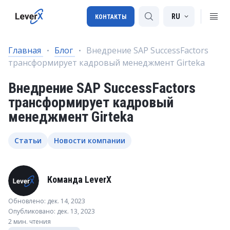
RU
КОНТАКТЫ
Главная
Блог
Внедрение SAP SuccessFactors
трансформирует кадровый менеджмент Girteka
Внедрение SAP
Внедрение SAP SuccessFactors
Лицензии SAP
трансформирует кадровый
SAP BTP
менеджмент Girteka
SAP Transportation Management
Статьи
Новости компании
SAP SuccessFactors
Команда LeverX
Обновлено: дек. 14, 2023
Опубликовано: дек. 13, 2023
2 мин. чтения