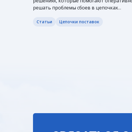
решениях, которые помогают оперативн
решать проблемы сбоев в цепочках
поставок, обеспечив бесперебойную
работу, удовлетворенность клиентов и
Статьи
Цепочки поставок
устойчивость бизнеса.