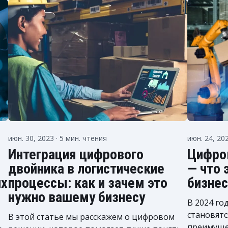
июн. 30, 2023
· 5 мин. чтения
июн. 24, 20
Интеграция цифрового
Цифро
двойника в логистические
— что 
их
процессы: как и зачем это
бизнес
нужно вашему бизнесу
В 2024 го
становят
В этой статье мы расскажем о цифровом
преимуще