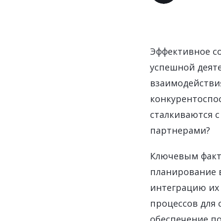
Управление расходами
Маркетинг и продажи
Устойчивое развитие
Эффективное с
Безопасность
успешной деяте
взаимодействия
конкурентоспос
сталкиваются с
партнерами?
Ключевым факт
планирование в
интеграцию их 
процессов для 
обеспечение по