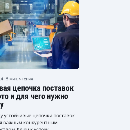
24
· 5 мин. чтения
вая цепочка поставок
это и для чего нужно
у
ду устойчивые цепочки поставок
ся важным конкурентным
ством. Ключ к успеху —