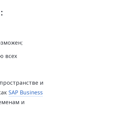
:
озможен;
ю всех
пространстве и
как
SAP Business
еменам и