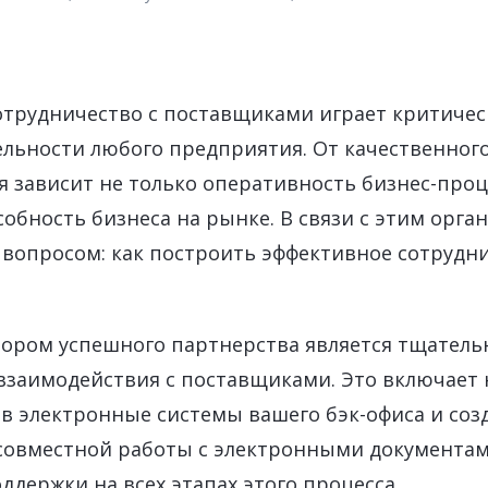
SAP Fiori
Бесперебойная работа SAP-систем
Продажа ли
ИСКУССТВЕННЫЙ ИНТЕЛЛЕКТ
SAP Integ
SAP AI Services
ВСЕ SAP-СЕРВИСЫ
SAP AI Core & AI Launchpad
отрудничество с поставщиками играет критичес
льности любого предприятия. От качественног
 зависит не только оперативность бизнес-проце
обность бизнеса на рынке. В связи с этим орга
 вопросом: как построить эффективное сотрудни
ором успешного партнерства является тщатель
заимодействия с поставщиками. Это включает 
в электронные системы вашего бэк-офиса и соз
совместной работы с электронными документам
ддержки на всех этапах этого процесса.