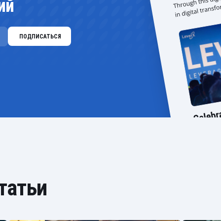
ий
татьи