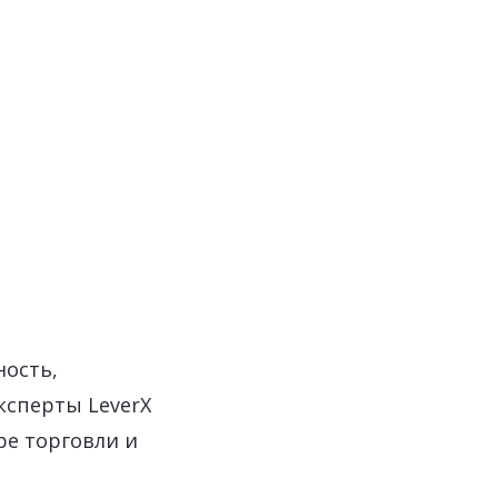
ность,
ксперты LeverX
ре торговли и