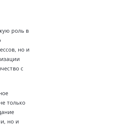
цензий SAP
ration Suite
кую роль в
о
ссов, но и
низации
чество с
ное
не только
дание
и, но и