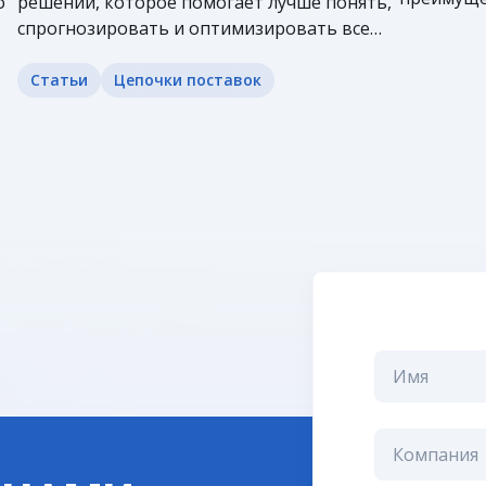
о
решении, которое помогает лучше понять,
цифровиз
спрогнозировать и оптимизировать все
узнайте в
логистические процессы.
управлят
Статьи
Цепочки поставок
поставок.